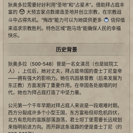
狄奥多拉需要好好利用“圣地”和“占星术”。借助拜占庭丰
富的
大预言家点数建造圣地并创立宗教，在宗教战
斗中占得先机。“悔改”能力可以为她提供更多
信仰值
来追求宗教胜利。特色区域“跑马场”能确保人民的幸福
快乐。
历史背景
狄奥多拉（500-548）曾是一名女演员（也是妓院工
人），上位后，她对丈夫，拜占庭帝国的查士丁尼皇帝
——拥有强大的影响力。她在巩固基督教（后来发展为
东正教）方面发挥了重要作用。在帝国各处崩塌的时
代，她也为拜占庭打造了中坚力量。
公元第一个千年早期对拜占庭人来说是一段艰难时期。
西方分裂成许多个小型王国，东方富裕但却危机四伏，
北方有危险的蛮族部落游荡，君士坦丁堡需要长远规划
来指明前进方向。而开辟这条道路的便是查士丁尼（约