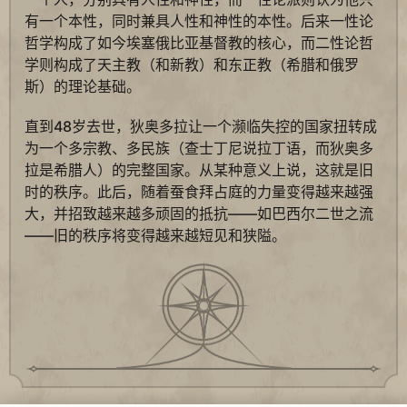
有一个本性，同时兼具人性和神性的本性。后来一性论
哲学构成了如今埃塞俄比亚基督教的核心，而二性论哲
学则构成了天主教（和新教）和东正教（希腊和俄罗
斯）的理论基础。
直到48岁去世，狄奥多拉让一个濒临失控的国家扭转成
为一个多宗教、多民族（查士丁尼说拉丁语，而狄奥多
拉是希腊人）的完整国家。从某种意义上说，这就是旧
时的秩序。此后，随着蚕食拜占庭的力量变得越来越强
大，并招致越来越多顽固的抵抗——如巴西尔二世之流
——旧的秩序将变得越来越短见和狭隘。