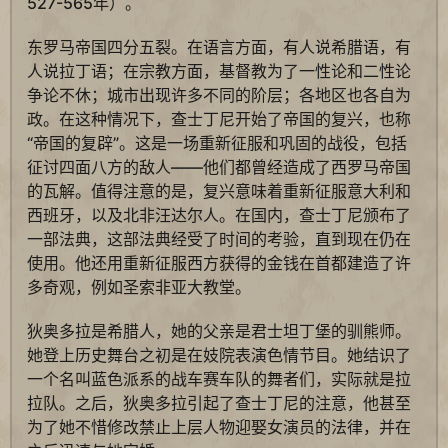
527-565年）。
东罗马帝国四分五裂。在语言方面，有人说希腊语，有
人说拉丁语；在宗教方面，基督教为了一性论和二性论
争论不休；城市出现许多不同的阶层；各地区也各自为
政。在这种情况下，查士丁尼开始了帝国的复兴，也称
“帝国的复辟”。这是一场重新征服和巩固的战役，包括
征讨四面八方的敌人——他们都曾经造成了西罗马帝国
的瓦解。值得注意的是，复兴意味着重新征服意大利和
西班牙，以及北非汪达尔人。在国内，查士丁尼颁布了
一部法典，这部法典经受了时间的考验，直到现在仍在
使用。他还用重新征服西方获得的金钱在首都建造了许
多奇观，例如圣索非亚大教堂。
狄奥多拉是希腊人，她的父亲是君士坦丁堡的驯熊师。
她登上历史舞台之初是在妓院表演色情节目。她结识了
一个名叫蓝色派系的战车赛车队的舞者们，实际就是拉
拉队。之后，狄奥多拉引起了查士丁尼的注意，他甚至
为了她不惜修改禁止上层人物迎娶女演员的法律，并在