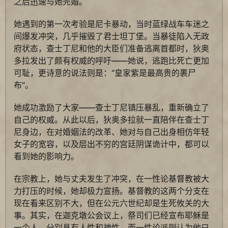
之后迅速与她完婚。
她遇到的第一次考验是尼卡暴动，当时蓝绿战车车迷之
间爆发冲突，几乎摧毁了君士坦丁堡。当暴徒陷入无政
府状态，查士丁尼和他的大臣们准备逃离首都时，狄奥
多拉发出了颇有权威的呼吁——她说，逃跑比死亡更加
可耻，更诗意的说法则是：“皇家紫是最高贵的裹尸
布”。
她成功激励了大家——查士丁尼镇压暴乱，重新确立了
自己的权威。从此以后，狄奥多拉就一直陪伴在查士丁
尼身边，在对婚姻法的改革、她对与自己出身相仿年轻
女子的宽容，以及层出不穷的宫廷阴谋诡计中，都可以
看到她的影响力。
在宗教上，她与丈夫发生了冲突，在一性论基督教被大
力打压的时候，她却极力宣扬。基督教的这两个分支在
现在看来区别不大，但在公元六世纪却是生死攸关的大
事。其实，在迦克墩公会议上，祭司们已经宣布耶稣是
一个人，分别具有人性和神性，而一性论派则认为他只