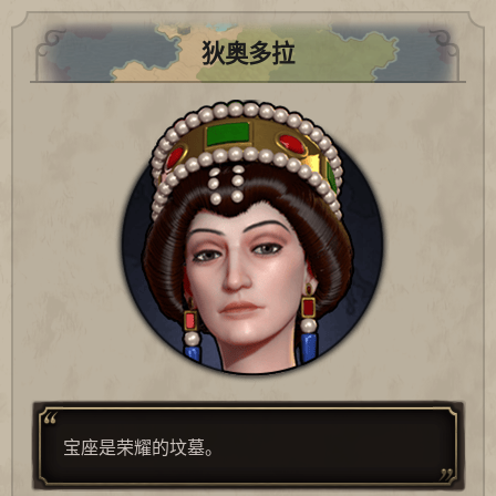
狄奥多拉
宝座是荣耀的坟墓。