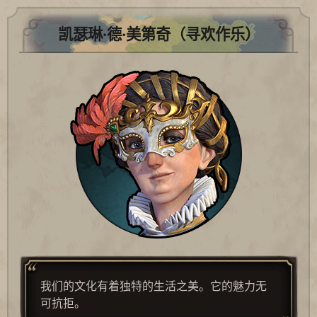
凯瑟琳·德·美第奇（寻欢作乐）
我们的文化有着独特的生活之美。它的魅力无
可抗拒。