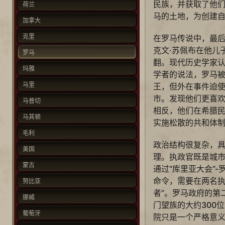
民族，并获取了他
荷兰
马的土地，为创建
加拿大
克里
在罗马传说中，最
克文·苏佩布在他儿
罗马
翻。现代历史学家
玛雅
学者的说法，罗马
马里
王，但外在事件迫
市。发现他们更喜
马普切
相反，他们在希腊
马其顿
实施松散的共和体制
毛利
政治结构很复杂，
美国
理。执政官既是城
蒙古
通过“库里亚大会”
命令，需要在两名执
努比亚
者”。罗马政府的第
挪威
门望族的大约300
葡萄牙
院只是一个严格意