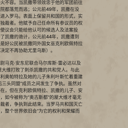
水火不容。当凯撒带领效忠于他的军团前往
院都落荒而逃；公元前49年，凯撒在没
下进入罗马。表面上保留共和国的形式，实
了独裁者。他赋予自己任命所有参议员的权
致使议会只能给他认可的候选人及法案投
了凯撒的诡计，公元前44年，凯撒遭到
实是好公民被凯撒同外国女巫克利欧佩特拉
，决定不再协助尤里乌斯）。
尉马克·安东尼联合马尔库斯·雷必达以及
屋大维打败了刺杀凯撒的共和党人。与此
克利奥帕特拉及她的儿子朱利叶斯忙着重建
后三头同盟”成员之间发生了争执。虽然对
存在，但在克利欧佩特拉、凯撒的儿子、安
，如今被称为“奥古斯都”的屋大维才毫无
独裁者，争执到此结束。当罗马共和国灭亡
，整个世界依旧会“为它的权利和荣耀而