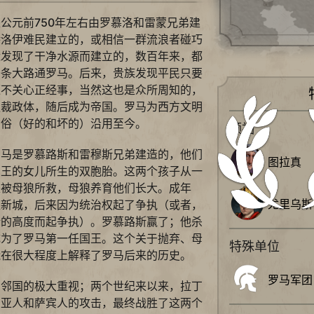
公元前750年左右由罗慕洛和雷蒙兄弟建
特洛伊难民建立的，或相信一群流浪者碰巧
近发现了干净水源而建立的，数百年来，都
条条大路通罗马。后来，贵族发现平民只要
毫不关心正经事，当然这也是众所周知的，
独裁政体，随后成为帝国。罗马为西方文明
习俗（好的和坏的）沿用至今。
领袖
罗马是罗慕路斯和雷穆斯兄弟建造的，他们
图拉真
国王的女儿所生的双胞胎。这两个孩子从一
来被母狼所救，母狼养育他们长大。成年
尤里乌斯
座新城，后来因为统治权起了争执（或者，
墙的高度而起争执）。罗慕路斯赢了；他杀
成为了罗马第一任国王。这个关于抛弃、母
特殊单位
能在很大程度上解释了罗马后来的历史。
罗马军团
到邻国的极大重视；两个世纪来以来，拉丁
利亚人和萨宾人的攻击，最终战胜了这两个