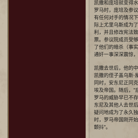
凯撒和庞培就变得
罗马时，庞培及参议
有任何对手的情况
际上尤里乌斯成为
利，并且修改宪法
票。参议院成员受够
了他们的暗杀（事
通奸一事深深震惊
凯撒去世后，他的中
凯撒的侄子盖乌斯·
同时，安东尼正同
埃及帝国。随后，“
罗马的威胁早已不
东尼及其他人去世后
疑问地成为了永久
时，罗马帝国刚开始
颤抖”。