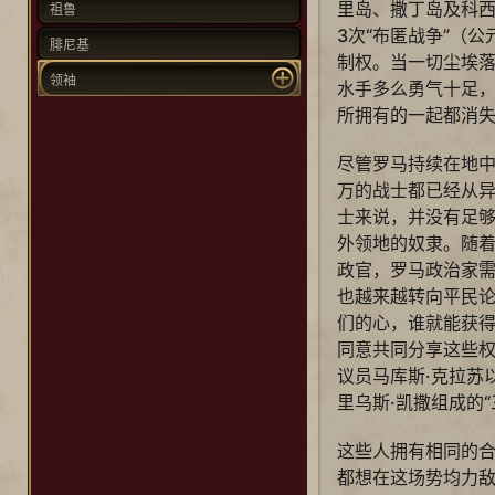
里岛、撒丁岛及科
祖鲁
3次“布匿战争”（公
腓尼基
制权。当一切尘埃
领袖
水手多么勇气十足
所拥有的一起都消
尽管罗马持续在地中
万的战士都已经从
士来说，并没有足
外领地的奴隶。随
政官，罗马政治家
也越来越转向平民
们的心，谁就能获得
同意共同分享这些权
议员马库斯·克拉苏
里乌斯·凯撒组成的“
这些人拥有相同的
都想在这场势均力