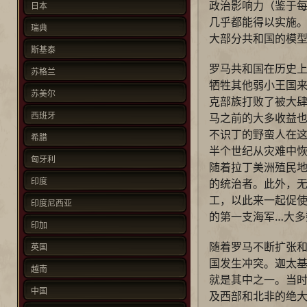
政治影响力（鉴于每
日本
几乎都能得以实施
瑞典
大部分共和国的模
斯基泰
罗马共和国在历史
苏格兰
牺牲其他弱小王国来
苏美尔
克部族打败了被大
西班牙
马之前的大多收益也
不识丁的野蛮人在
希腊
半个世纪从灾难中恢
匈牙利
随着拉丁美洲殖民
印度
的统治者。此外，
工，以此来一起促
印度尼西亚
的第一支海军…大多
印加
随着罗马不断扩张
英国
国发生冲突。迦太
越南
就是其中之一。当
中国
及西部和北非的绝