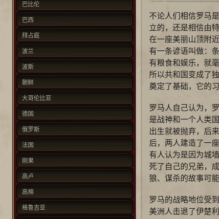
巴比伦
不论人们相信罗马是
巴西
立的，还是相信由
拜占庭
在一座美丽山顶附
有一条谚语叫做：
波兰
有粮食和娱乐，就
波斯
所以共和国变成了
朝鲜
奠定了基础，它的
大哥伦比亚
罗马人自己认为，
德国
是战神和一个人类
俄罗斯
出生就被抛弃，后
后，两人建造了一
法国
有人认为是因为城
刚果
死了自己的兄弟，
高卢
狼、谋杀的故事可
高棉
罗马的战略地位受
格鲁吉亚
美洲人击退了伊楚