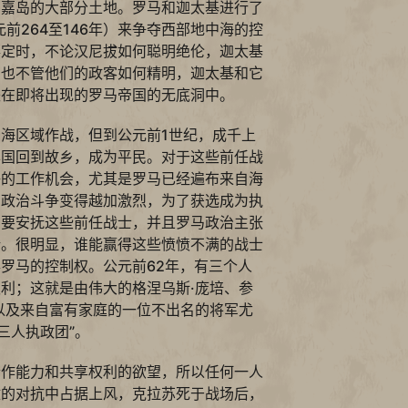
西嘉岛的大部分土地。罗马和迦太基进行了
元前264至146年）来争夺西部地中海的控
落定时，不论汉尼拔如何聪明绝伦，迦太基
，也不管他们的政客如何精明，迦太基和它
失在即将出现的罗马帝国的无底洞中。
海区域作战，但到公元前1世纪，成千上
异国回到故乡，成为平民。对于这些前任战
够的工作机会，尤其是罗马已经遍布来自海
着政治斗争变得越加激烈，为了获选成为执
需要安抚这些前任战士，并且罗马政治主张
论。很明显，谁能赢得这些愤愤不满的战士
罗马的控制权。公元前62年，有三个人
利；这就是由伟大的格涅乌斯·庞培、参
以及来自富有家庭的一位不出名的将军尤
三人执政团”。
合作能力和共享权利的欲望，所以任何一人
敌的对抗中占据上风，克拉苏死于战场后，