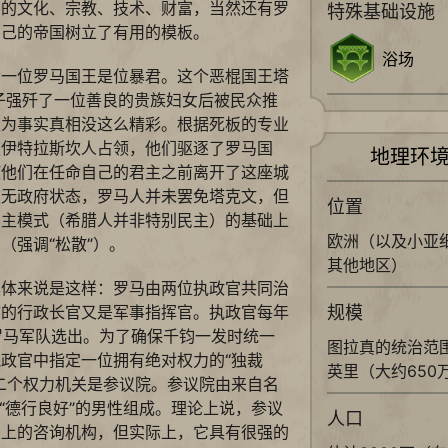
们的文化、宗教、技术、财富，当然还有罗
特殊基础设施
自己的帝国树立了有用的模板。
浴场
后一位罗马国王是位暴君。这个恶棍国王塔
子强歼了一位善良的贵族妇女后被民众推
认为事实真相没这么精彩。根据死板的专业
被伊特拉斯坎人占领，他们驱逐了罗马国
地理环
使他们在任命自己的君主之前离开了这座城
欢无政府状态，罗马人并未罢免塔克文，但
位置
民主模式（希腊人并非特别民主）的基础上
欧洲（以及小亚
（强调“松散”）。
其他地区）
具体来说是这样：罗马由两位执政官共同治
规模
市的行政长官又是军事指挥官。执政官每年
-罗马军队选出。为了确保千钧一发时统一
图拉真的统治范围
政官中指定一位拥有绝对权力的“独裁
英里（大约650
二个权力机关是参议院。参议院由来自名
位“德行良好”的男性组成。理论上说，参议
人口
义上的咨询机构，但实际上，它具有很强的