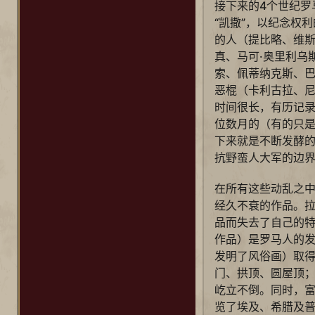
接下来的4个世纪罗
“凯撒”，以纪念权
的人（提比略、维
真、马可·奥里利乌
索、佩蒂纳克斯、
恶棍（卡利古拉、
时间很长，有历记录
位数月的（有的只
下来就是不断发酵
抗野蛮人大军的边
在所有这些动乱之
经久不衰的作品。
品而失去了自己的
作品）是罗马人的
发明了风俗画）取
门、拱顶、圆屋顶
屹立不倒。同时，
览了埃及、希腊及