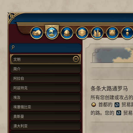
文明
简介
阿拉伯
条条大路通罗马
阿兹特克
所有您创建或攻占
埃及
首都的
贸易
埃塞俄比亚
的路。您的
贸易
奥斯曼
澳大利亚