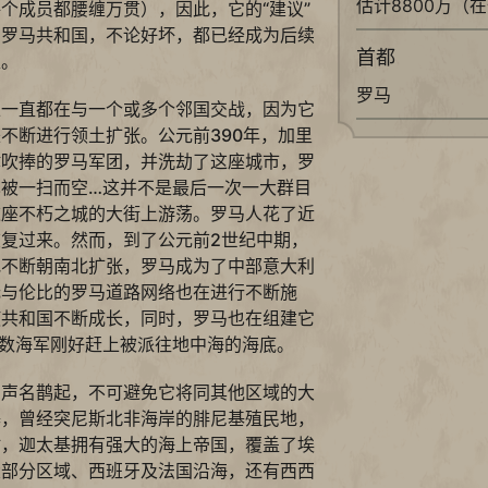
估计8800万（
个成员都腰缠万贯），因此，它的“建议”
。罗马共和国，不论好坏，都已经成为后续
首都
型。
罗马
上一直都在与一个或多个邻国交战，因为它
不断进行领土扩张。公元前390年，加里
肆吹捧的罗马军团，并洗劫了这座城市，罗
被一扫而空…这并不是最后一次一大群目
这座不朽之城的大街上游荡。罗马人花了近
复过来。然而，到了公元前2世纪中期，
地不断朝南北扩张，罗马成为了中部意大利
无与伦比的罗马道路网络也在进行不断施
使共和国不断成长，同时，罗马也在组建它
数海军刚好赶上被派往地中海的海底。
和声名鹊起，不可避免它将同其他区域的大
基，曾经突尼斯北非海岸的腓尼基殖民地，
时，迦太基拥有强大的海上帝国，覆盖了埃
大部分区域、西班牙及法国沿海，还有西西