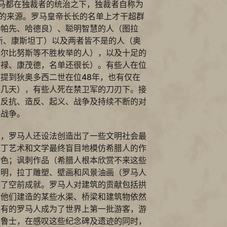
马都在独裁者的统治之下，独裁者自称为
利的来源。罗马皇帝长长的名单上才干超群
斯帕先、哈德良）、聪明智慧的人（图拉
斯、康斯坦丁）以及两者皆不是的人（奥
巴尔比努斯等不胜枚举的人），以及十足的
尼禄、康茂德，名单还很长）。有些人在位
提到狄奥多西二世在位48年，也有仅在
是几天），有些人死在禁卫军的刀刃下。接
的反抗、造反、起义、战争及持续不断的对
界战争。
中，罗马人还设法创造出了一些文明社会最
拉丁艺术和文学最终盲目地模仿希腊人的作
特色；讽刺作品（希腊人根本欣赏不来这些
发明，拉丁雕塑、壁画和风景油画（罗马人
得了空前成就。罗马人对建筑的贡献包括拱
；他们建造的某些水渠、桥梁和建筑物依然
富有的罗马人成为了世界上第一批游客，游
普鲁士，在感叹这些纪念碑及遗迹的同时，