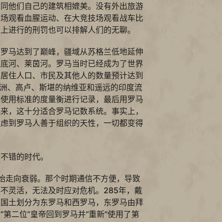
法同他们自己的建筑相媲美。没有外出旅游
剧场观看血腥运动、在大竞技场观看战车比
道上进行的刑罚也可以排解人们的无聊。
的罗马达到了巅峰，疆域从苏格兰低地延伸
拉底河、莱茵河。罗马当时已经成为了世界
，居住人口、市民及其他人的数量预计达到
非洲、高卢、斯堪的纳维亚和遥远的印度流
都使用标准的度量衡进行记录，最后用罗马
起来，这十分适合罗马记数系统。事实上，
考虑到罗马人善于组织的天性，一切都变得
个不错的时代。
始走向衰弱。那个时期通信不方便，导致
不灵活，无法及时应对危机。285年，戴
的国土划分为东罗马和西罗马，东罗马由拜
“第二位”皇帝回到罗马并“重新”使用了第