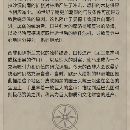
拉沙漠向南的扩张对林地产生了冲击，燃料的木材供应
也相应减少。16世纪早期更加潮湿的气候条件可能是导
致舌蝇泛滥的原因，这也阻止了曼德卡鲁骑兵向南推
进。孱弱的统治者、日益强大的摩洛哥和复兴的桑海，
以及马哈茂德凯塔四世逝世后的继任危机，导致曼登中
心地区分裂为一系列继承国。
西非和伊斯兰文化的独特结合、口传遗产（尤其是杰利
或格里奥的作用），以及惊人的财富，使马里成为一个
充满吸引力和价值的研究课题。今天的西非人会议曼萨
统治时仍然充满自豪。当时，欧洲人绘制的非洲地图如
此描绘这个地区：皮肤黝黑的国王头戴王冠坐在金色的
宝座上，手里拿着一枚巨大的金币；描绘到廷巴克图时
则极尽赞美之词，称其为巨大物质和文化财富的遗产。