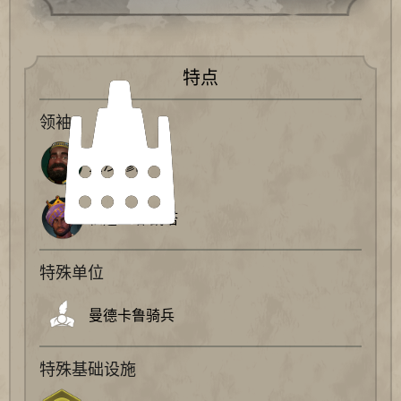
特点
领袖
曼沙·穆萨
松迪亚塔·凯塔
特殊单位
曼德卡鲁骑兵
特殊基础设施