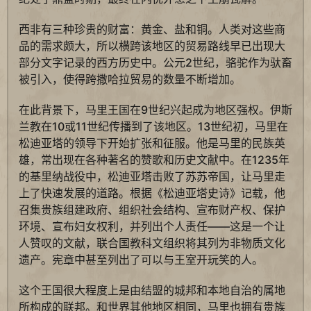
西非有三种珍贵的财富：黄金、盐和铜。人类对这些商
品的需求颇大，所以横跨该地区的贸易路线早已出现大
部分文字记录的西方历史中。公元2世纪，骆驼作为驮畜
被引入，使得跨撒哈拉贸易的数量不断增加。
在此背景下，马里王国在9世纪兴起成为地区强权。伊斯
兰教在10或11世纪传播到了该地区。13世纪初，马里在
松迪亚塔的领导下开始扩张和征服。他是马里的民族英
雄，常出现在各种著名的赞歌和历史文献中。在1235年
的基里纳战役中，松迪亚塔击败了苏苏帝国，让马里走
上了快速发展的道路。根据《松迪亚塔史诗》记载，他
召集贵族组建政府、组织社会结构、宣布财产权、保护
环境、宣布妇女权利，并列出个人责任——这是一个让
人赞叹的文献，联合国教科文组织将其列为非物质文化
遗产。宪章中甚至列出了可以与王室开玩笑的人。
这个王国很大程度上是由结盟的城邦和本地自治的属地
所构成的联邦。和世界其他地区相同，马里也拥有贵族