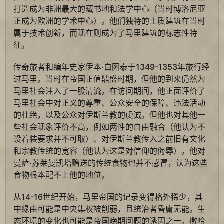
打造成为非洲最大的藏书地和法学中心（当时博洛尼亚
正成为欧洲的学术中心）。他们独特的土质建筑在当时
属于技术创新，而现在则成为了马里建筑的标志性特
征。
传奇旅者和编年史家伊本·白图泰于1349-1353年旅行经
过马里。当时在帝国正值鼎盛时期，但他的到来仍然为
马里社会注入了一股清流。在访问期间，他正面评价了
马里社会中对正义的尊重、公众安全的保障、违法活动
的杜绝，以及公众对伊斯兰教的虔诚。但他也对其他一
些社会现象评价不高，例如两性的自由融合（他认为不
设着装要求并不可取）、对伊斯兰教传入之前旧有文化
和宗教传统的宽容（他认为这是对信仰的侮辱）。他对
曼萨·苏莱曼凯塔赠送的传统食物也并不感冒，认为这些
食物根本配不上他的地位。
从14-16世纪开始，马里帝国的记录变得格外稀少，其
中缘由可能是中央集权被削弱，且统治者昏庸无能。生
态环境的变化也可能是帝国晚期问题的诱因之一。撒哈