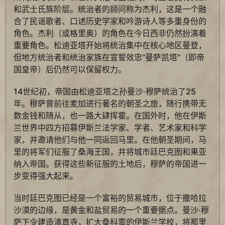
和武士氏族阶层。统治者的顾问称为杰利，这是一个融
合了民谣歌者、口述历史学家和吟游诗人等多重身份的
角色。杰利（或格里奥）的角色在今日西非仍然扮演着
重要角色。松迪亚塔开始将统治集中在核心地区曼登，
但地方统治者和统治家族在宣誓效忠“曼萨凯塔”（即帝
国皇帝）后仍然可以保留权力。
14世纪初，帝国由松迪亚塔之孙曼沙·穆萨统治了25
年。穆萨曾前往麦加进行著名的朝圣之旅，随行携带无
数金钱和随从，也一路大肆挥霍。在国外时，他在伊斯
兰世界中四方招募伊斯兰法学家、学者、艺术家和科学
家，并邀请他们与他一同返回马里。在他朝圣期间，马
里的将军们征服了桑海王国，并将城市廷巴克图和果亚
纳入帝国。获得这些新征服的土地后，穆萨的帝国进一
步变得强大起来。
当时廷巴克图已经是一个富裕的贸易城市，位于撒哈拉
沙漠的边缘，是黄金和盐贸易的一个重要据点。曼沙·穆
萨下令建造清真寺，扩大桑科雷的伊斯兰学校，将那里