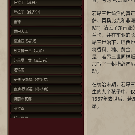
萨拉丁（苏丹）
萨拉丁（维齐尔）
若昂三世统治的真
萨、莫桑比克和非洲
善德
站”；殖民了东南亚
世宗大王
兰卡，并在东亚的
松迪亚塔·凯塔
昂三世治下，巴西
将香料、糖、黄金
苏莱曼一世（大帝）
是，若昂三世同样贩
苏莱曼一世（立法者）
加写了一封措辞严
塔玛丽
动。
泰迪·罗斯福（进步党）
在统治末期，若昂
泰迪·罗斯福（莽骑兵）
生的九个孩子中，
1557年去世后，
特丽布瓦娜
昂。
图拉真
托米丽司
威尔弗里德·劳雷尔