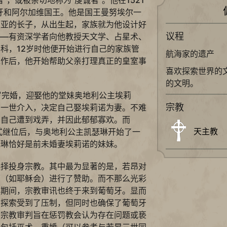
萄牙和阿尔加维国王。他是国王曼努埃尔一
丽亚的长子，从出生起，家族就为他设计好
议程
——有资深学者向他教授天文学、占星术、
科，12岁时他便开始进行自己的家族管
航海家的遗产
工作后，他开始帮助父亲打理真正的皇室事
喜欢探索世界的
的文明。
岁完婚，迎娶他的堂妹奥地利公主埃莉
宗教
尔一世介入，决定自己娶埃莉诺为妻。不难
觉自己遭到戏弄，并因此郁郁寡欢。而
天主教
正式继位后，与奥地利公主凯瑟琳开始了一
瑟琳恰好是前未婚妻埃莉诺的妹妹。
选择投身宗教。其中最为显著的是，若昂对
面（如耶稣会）进行了赞助。而不那么光彩
治期间，宗教审讯也终于来到葡萄牙。显而
由探索受到了压制，但同时也确保了葡萄牙
。宗教审判旨在惩罚教会认为存在问题或亵
中包括巫术、重婚（可以参考与若昂三世同