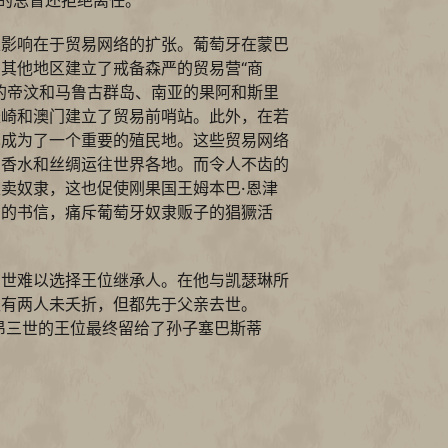
正影响在于贸易网络的扩张。葡萄牙在蒙巴
其他地区建立了戒备森严的贸易营“商
的帝汶和马鲁古群岛、南亚的果阿和斯里
长崎和澳门建立了贸易前哨站。此外，在若
也成为了一个重要的殖民地。这些贸易网络
、香水和丝绸运往世界各地。而令人不齿的
卖奴隶，这也促使刚果国王姆本巴·恩津
厉的书信，痛斥葡萄牙奴隶贩子的猖獗活
三世难以选择王位继承人。在他与凯瑟琳所
仅有两人未夭折，但都先于父亲去世。
若昂三世的王位最终留给了孙子塞巴斯蒂