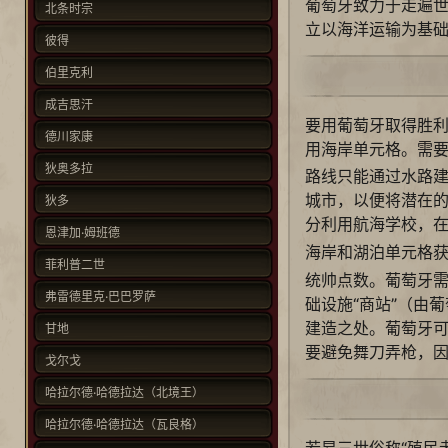
葡萄牙致力于走遍
北条时宗
立以海洋运输为基
彼得
伯里克利
成吉思汗
要用葡萄牙取得胜
德川家康
用海岸单元格。需
狄奥多拉
路线只能通过水路
城市，以便将潜在
狄多
分利用航海学校，
恩津加·姆班德
海岸和湖泊单元格
菲利普二世
统帅点数。葡萄牙
弗雷德里克·巴巴罗萨
础设施“商站”（由
建造之处。葡萄牙
甘地
要避免舞刀弄枪，
戈尔戈
哈拉尔德·哈德拉达（北境王）
哈拉尔德·哈德拉达（瓦良格）
若昂三世俗称“殖民者