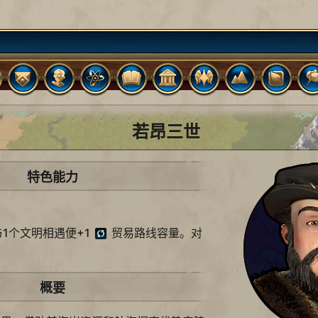
若昂三世
特色能力
与1个文明相遇便+1
贸易路线容量。对
。
概要