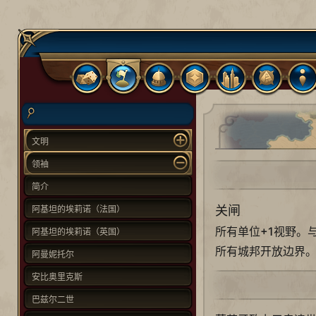
文明
领袖
简介
关闸
阿基坦的埃莉诺（法国）
所有单位+1视野。
阿基坦的埃莉诺（英国）
所有城邦开放边界
阿曼妮托尔
安比奥里克斯
巴兹尔二世