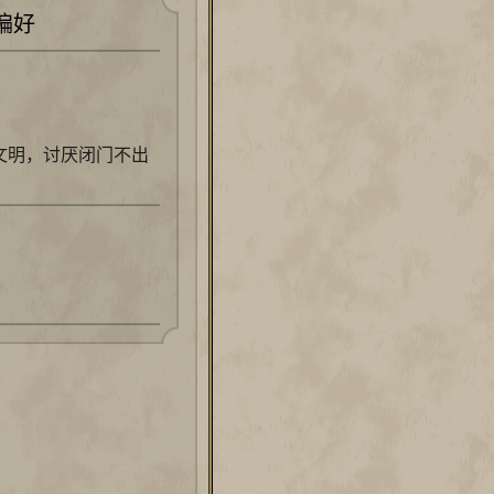
偏好
文明，讨厌闭门不出