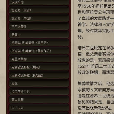
汉谟拉比
至1556年担任葡
忽必烈（蒙古）
世和阿拉贡公主玛
了卓越的发展路线
忽必烈（中国）
神学、法律和人文学
吉尔伽美什
理。经过数年实际
居鲁士
务。
凯瑟琳·德·美第奇（黑王后）
若昂三世原定在16
凯瑟琳·德·美第奇（寻欢作乐）
诺；但父亲曼努埃
克里斯蒂娜
想象的是，若昂感
1521年若昂三世
克利欧佩特拉（埃及）
段政治联姻，而凯
克利欧佩特拉（托勒密）
埋葬爱情之后，他
库佩
宗教的人文取向方
拉美西斯二世
则是在若昂三世统
莱夫扎茹
易见的结果是，自
没有出现新教运动
六日夫人
渎神明的行为，其