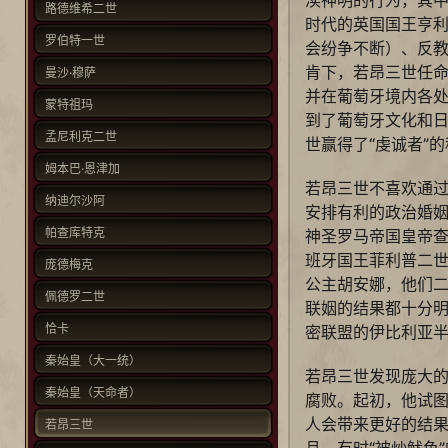
路德维希二世
时代的英国国王亨
罗伯特一世
会纷争不断）、反
肯下，若昂三世任
曼沙·穆萨
并在葡萄牙境内各
蒙特祖玛
到了葡萄牙文化和
孟尼利克二世
世赢得了“虔诚者”
姆本巴·恩津加
若昂三世不喜欢通
纳迪尔沙阿
安排有利的政治婚
帕查库特克
神圣罗马帝国皇帝查
班牙国王菲利普二世
庞德梅克
公主胡安娜，他们
佩德罗二世
联姻的结果都十分
恰卡
密联盟的伊比利亚
秦始皇（大一统）
若昂三世发现庞大
秦始皇（天命者）
腐败。起初，他试
人会带来更好的结
若昂三世
且，有时“被炒鱿鱼