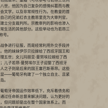
利八世，他因为自己复杂的感情纠葛而与教
教会文学，以及非常规性行为。在教皇的首
命自己的兄弟红衣主教恩里克为大审判官，
处建立分支裁判所。宗教审判的影响也渗入
日常生活的其他部分。这些举动也为若昂三
的称号。
过战争进行征服，而是经常利用外交手段并
姻。他的妹妹伊莎贝拉嫁给了西班牙国王和
理五世；女儿玛丽亚·曼努埃拉嫁给了西
；儿子若昂·曼努埃尔王子迎娶了西班牙
二人之子则是后来的国王塞巴斯蒂昂。这些
明显——葡萄牙构建了一个独立自主、且紧
半岛。
的葡萄牙帝国运作效率低下，充斥着债务和
图通过任命新总督来解决问题，认为更好的
果，但问题却是出在整个国家体系上。而
”的总督还拒绝离任。