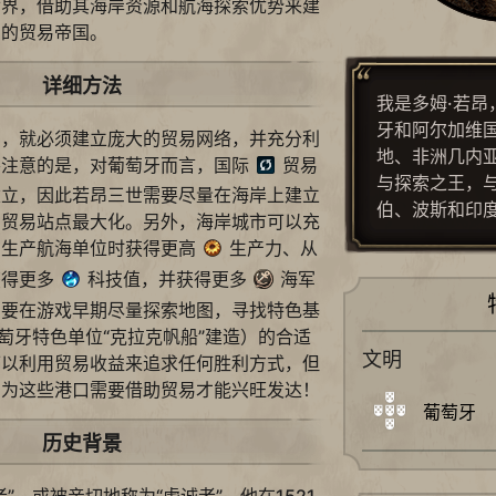
世界，借助其海岸资源和航海探索优势来建
础的贸易帝国。
详细方法
我是多姆·若昂
牙和阿尔加维
利，就必须建立庞大的贸易网络，并充分利
地、非洲几内
要注意的是，对葡萄牙而言，国际
贸易
与探索之王，
建立，因此若昂三世需要尽量在海岸上建立
伯、波斯和印
的贸易站点最大化。另外，海岸城市可以充
在生产航海单位时获得更高
生产力、从
获得更多
科技值，并获得更多
海军
需要在游戏早期尽量探索地图，寻找特色基
葡萄牙特色单位“克拉克帆船”建造）的合适
文明
可以利用贸易收益来追求任何胜利方式，但
因为这些港口需要借助贸易才能兴旺发达！
葡萄牙
历史背景
”，或被亲切地称为“虔诚者”。他在1521