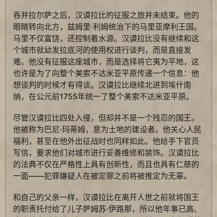
吞并拉尔萨之后，汉谟拉比的征服之旅并未结束。他的
眼睛转向北方，兹姆里·利姆统治下的马里亚摩利王国。
马里不仅富饶，还控制着水源。汉谟拉比没有继续和这
个城市就幼发拉底河的使用权进行谈判，而是直接发
难。他没有征服这座城市，而是选择将它夷为平地，这
也许是为了向整个美索不达米亚平原传递一个信息：他
想谈判的时候才有得谈。汉谟拉比继续北进到埃什南
纳，在公元前1755年统一了整个美索不达米亚平原。
尽管汉谟拉比四处入侵，但却并不是一个残忍的国王。
他被称为巴尼·玛蒂姆，意为土地的建设者。他关心人民
福利，甚至在他外出征战时也同样如此。他给手下官员
写信，要求他们对城市进行妥善维修和装饰。汉谟拉比
的法典不仅在严格性上具有创新性，而且也具有仁慈的
一面——犯罪嫌疑人在被定罪之前将被推定为无辜。
和自己的父亲一样，汉谟拉比在离开人世之前就将国王
的职责托付给了儿子萨姆苏·伊路那，所以他年事已高、