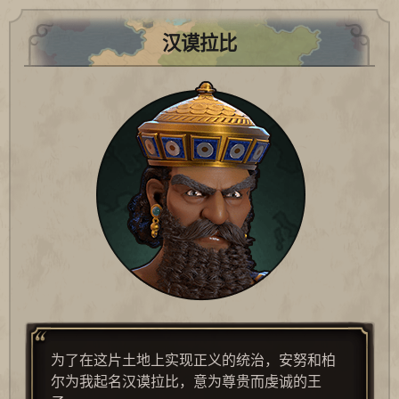
汉谟拉比
为了在这片土地上实现正义的统治，安努和柏
尔为我起名汉谟拉比，意为尊贵而虔诚的王