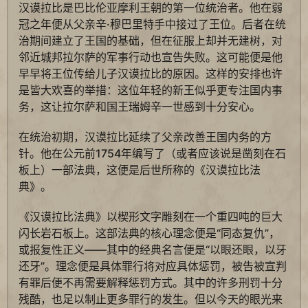
汉谟拉比是巴比伦亚摩利王朝的第一位统治者。他在弱
冠之年便从父亲辛·穆巴里特手中接过了王位。后者在统
治期间建立了王国的基础，但在征服上却并无建树，对
邻近城邦拉尔萨的军事行动也宣告失败。这可能便是他
早早将王位传给儿子汉谟拉比的原因。这样的安排也许
是皆大欢喜的举措：这位年轻的新王似乎更专注国内事
务，这让拉尔萨和国王瑞姆辛一世感到十分安心。
在统治初期，汉谟拉比延续了父亲改善王国内务的方
针。他在公元前1754年编写了（或者应该说是凿刻在石
板上）一部法典，这便是后世所称的《汉谟拉比法
典》。
《汉谟拉比法典》以楔形文字雕刻在一个重四吨的巨大
闪长岩石板上。这部法典的核心理念便是“同态复仇”，
或报复性正义——其中的经典名言便是“以眼还眼，以牙
还牙”。理念便是具体罪行将对应具体惩罚，被告被宣判
有罪后便不再需要解释惩罚方式。其中的许多刑罚十分
残酷，也足以制止更多罪行的发生。但以今天的眼光来