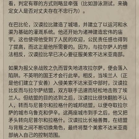
看，判定有罪的方式则略显牵强（比如游泳测试，来确
定女人是否对丈夫存在不忠行为）。
在巴比伦，汉谟拉比建造了城墙，并建立了以运河和水
渠为基础的灌溉系统。他还开始为诸神建造宏伟的庙
宇。这也使得他受到了人民的欢迎，公民责任感也得到
了提高，而这正是他所需要的。因为，与拉尔萨人的想
法相反，汉谟拉比早已决心要征服美索不达米亚南部。
如果为报父亲战败之仇而冒失地进攻拉尔萨，便会落入
陷阱。不英明的国王才会行此举。相反，当埃兰人（正
是他们建立了安善）入侵美索不达米亚中部时，汉谟拉
比反而与拉尔萨结盟，双方联手迅速而轻松地击败了埃
兰人。但结盟的目的达到之后，汉谟拉比很快翻脸不认
人，转而与尼普尔和拉格什的城邦结盟，以便夺取拉尔
萨的城市乌鲁克和伊辛。这两座城市到手之后，他又把
矛头转向尼普尔和拉格什。汉谟拉比长袖善舞，在结盟
与背叛之间不断切换角色，最终将整个美索不达米亚南
部纳入自己的控制范围。