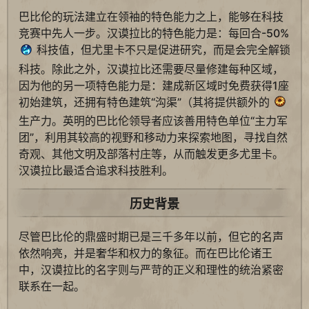
巴比伦的玩法建立在领袖的特色能力之上，能够在科技
竞赛中先人一步。汉谟拉比的特色能力是：每回合-50%
科技值，但尤里卡不只是促进研究，而是会完全解锁
科技。除此之外，汉谟拉比还需要尽量修建每种区域，
因为他的另一项特色能力是：建成新区域时免费获得1座
初始建筑，还拥有特色建筑“沟渠”（其将提供额外的
生产力。英明的巴比伦领导者应该善用特色单位“主力军
团”，利用其较高的视野和移动力来探索地图，寻找自然
奇观、其他文明及部落村庄等，从而触发更多尤里卡。
汉谟拉比最适合追求科技胜利。
历史背景
尽管巴比伦的鼎盛时期已是三千多年以前，但它的名声
依然响亮，并是奢华和权力的象征。而在巴比伦诸王
中，汉谟拉比的名字则与严苛的正义和理性的统治紧密
联系在一起。