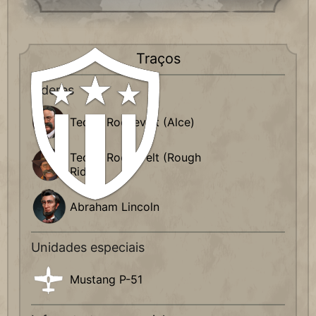
Traços
Líderes
Teddy Roosevelt (Alce)
Teddy Roosevelt (Rough
Rider)
Abraham Lincoln
Unidades especiais
Mustang P-51