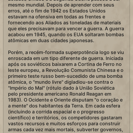
mesmo mundial. Depois de aprender com seus
erros, até o fim de 1942 os Estados Unidos
estavam na ofensiva em todas as frentes e
fornecendo aos Aliados as toneladas de materiais
que eles precisavam para vencer a guerra. A guerra
acabou em 1945, quando os EUA soltaram bombas
atômicas em duas cidades japonesas.
Porém, a recém-formada superpotência logo se viu
enroscada em um tipo diferente de guerra. Iniciada
após os soviéticos baixarem a Cortina de Ferro no
leste europeu, a Revolução Comunista Chinesa e o
primeiro teste russo bem-sucedido de uma bomba
atômica, o "mundo livre" digladiou-se contra o
"Império do Mal" (rótulo dado à União Soviética
pelo presidente americano Ronald Reagan em
1983). O Ocidente e Oriente disputam "o coração e
a mente" dos habitantes da Terra. Em cada esfera
(incluindo a corrida espacial e o progresso
científico) e territórios, os competidores gastaram
vastos recursos e muitos esforços para construir
armas cada vez mais mortais, subverter governos,