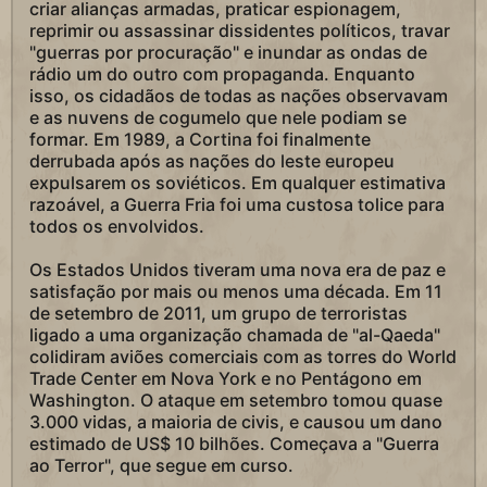
criar alianças armadas, praticar espionagem,
reprimir ou assassinar dissidentes políticos, travar
"guerras por procuração" e inundar as ondas de
rádio um do outro com propaganda. Enquanto
isso, os cidadãos de todas as nações observavam
e as nuvens de cogumelo que nele podiam se
formar. Em 1989, a Cortina foi finalmente
derrubada após as nações do leste europeu
expulsarem os soviéticos. Em qualquer estimativa
razoável, a Guerra Fria foi uma custosa tolice para
todos os envolvidos.
Os Estados Unidos tiveram uma nova era de paz e
satisfação por mais ou menos uma década. Em 11
de setembro de 2011, um grupo de terroristas
ligado a uma organização chamada de "al-Qaeda"
colidiram aviões comerciais com as torres do World
Trade Center em Nova York e no Pentágono em
Washington. O ataque em setembro tomou quase
3.000 vidas, a maioria de civis, e causou um dano
estimado de US$ 10 bilhões. Começava a "Guerra
ao Terror", que segue em curso.