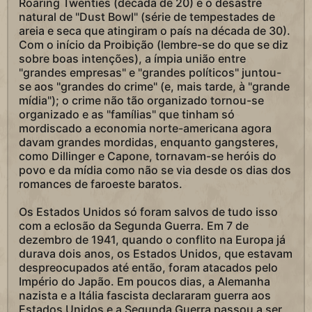
Roaring Twenties (década de 20) e o desastre
natural de "Dust Bowl" (série de tempestades de
areia e seca que atingiram o país na década de 30).
Com o início da Proibição (lembre-se do que se diz
sobre boas intenções), a ímpia união entre
"grandes empresas" e "grandes políticos" juntou-
se aos "grandes do crime" (e, mais tarde, à "grande
mídia"); o crime não tão organizado tornou-se
organizado e as "famílias" que tinham só
mordiscado a economia norte-americana agora
davam grandes mordidas, enquanto gangsteres,
como Dillinger e Capone, tornavam-se heróis do
povo e da mídia como não se via desde os dias dos
romances de faroeste baratos.
Os Estados Unidos só foram salvos de tudo isso
com a eclosão da Segunda Guerra. Em 7 de
dezembro de 1941, quando o conflito na Europa já
durava dois anos, os Estados Unidos, que estavam
despreocupados até então, foram atacados pelo
Império do Japão. Em poucos dias, a Alemanha
nazista e a Itália fascista declararam guerra aos
Estados Unidos e a Segunda Guerra passou a ser