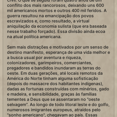
Civil. O que se seguiu foram quatro anos de um
conflito dos mais rancorosos, deixando uns 600
mil americanos mortos e outros 400 mil feridos. A
guerra resultou na emancipação dos povos
escravizados e, como resultado, a virtual
aniquilação da economia sulista (que era baseada
nesse trabalho forçado). Essa divisão ainda ecoa
na atual política americana.
Sem mais distrações e motivados por um senso de
destino manifesto, esperança de uma vida melhor e
a busca usual por aventura e riqueza,
colonizadores, garimpeiros, comerciantes,
pregadores e bandidos inundaram as terras do
oeste. Em duas gerações, até locais remotos da
América do Norte tinham alguma sofisticação
(depois do massacre dos habitantes indígenas),
dadas as fortunas construídas com minérios, gado
e madeira, e sensibilidade, graças às famílias
tementes a Deus que se assentaram no "oeste
selvagem". Ao longo de todo litoral leste e do golfo,
numerosos imigrantes europeus, atraídos pelo
"sonho americano", chegavam ao país. Essas