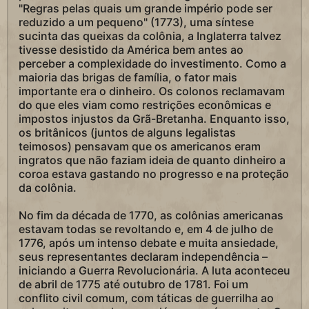
"Regras pelas quais um grande império pode ser
reduzido a um pequeno" (1773), uma síntese
sucinta das queixas da colônia, a Inglaterra talvez
tivesse desistido da América bem antes ao
perceber a complexidade do investimento. Como a
maioria das brigas de família, o fator mais
importante era o dinheiro. Os colonos reclamavam
do que eles viam como restrições econômicas e
impostos injustos da Grã-Bretanha. Enquanto isso,
os britânicos (juntos de alguns legalistas
teimosos) pensavam que os americanos eram
ingratos que não faziam ideia de quanto dinheiro a
coroa estava gastando no progresso e na proteção
da colônia.
No fim da década de 1770, as colônias americanas
estavam todas se revoltando e, em 4 de julho de
1776, após um intenso debate e muita ansiedade,
seus representantes declaram independência –
iniciando a Guerra Revolucionária. A luta aconteceu
de abril de 1775 até outubro de 1781. Foi um
conflito civil comum, com táticas de guerrilha ao