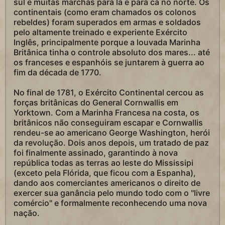
sul e muitas marchas para lá e para cá no norte. Os
continentais (como eram chamados os colonos
rebeldes) foram superados em armas e soldados
pelo altamente treinado e experiente Exército
Inglês, principalmente porque a louvada Marinha
Britânica tinha o controle absoluto dos mares... até
os franceses e espanhóis se juntarem à guerra ao
fim da década de 1770.
No final de 1781, o Exército Continental cercou as
forças britânicas do General Cornwallis em
Yorktown. Com a Marinha Francesa na costa, os
britânicos não conseguiram escapar e Cornwallis
rendeu-se ao americano George Washington, herói
da revolução. Dois anos depois, um tratado de paz
foi finalmente assinado, garantindo à nova
república todas as terras ao leste do Mississipi
(exceto pela Flórida, que ficou com a Espanha),
dando aos comerciantes americanos o direito de
exercer sua ganância pelo mundo todo com o "livre
comércio" e formalmente reconhecendo uma nova
nação.