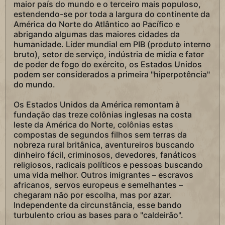
maior país do mundo e o terceiro mais populoso,
estendendo-se por toda a largura do continente da
América do Norte do Atlântico ao Pacífico e
abrigando algumas das maiores cidades da
humanidade. Líder mundial em PIB (produto interno
bruto), setor de serviço, indústria de mídia e fator
de poder de fogo do exército, os Estados Unidos
podem ser considerados a primeira "hiperpotência"
do mundo.
Os Estados Unidos da América remontam à
fundação das treze colônias inglesas na costa
leste da América do Norte, colônias estas
compostas de segundos filhos sem terras da
nobreza rural britânica, aventureiros buscando
dinheiro fácil, criminosos, devedores, fanáticos
religiosos, radicais políticos e pessoas buscando
uma vida melhor. Outros imigrantes – escravos
africanos, servos europeus e semelhantes –
chegaram não por escolha, mas por azar.
Independente da circunstância, esse bando
turbulento criou as bases para o "caldeirão".