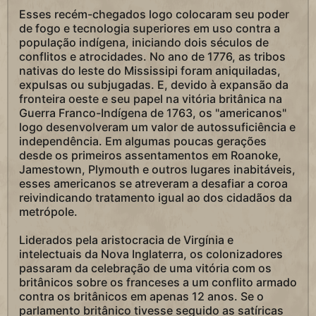
Esses recém-chegados logo colocaram seu poder
de fogo e tecnologia superiores em uso contra a
população indígena, iniciando dois séculos de
conflitos e atrocidades. No ano de 1776, as tribos
nativas do leste do Mississipi foram aniquiladas,
expulsas ou subjugadas. E, devido à expansão da
fronteira oeste e seu papel na vitória britânica na
Guerra Franco-Indígena de 1763, os "americanos"
logo desenvolveram um valor de autossuficiência e
independência. Em algumas poucas gerações
desde os primeiros assentamentos em Roanoke,
Jamestown, Plymouth e outros lugares inabitáveis,
esses americanos se atreveram a desafiar a coroa
reivindicando tratamento igual ao dos cidadãos da
metrópole.
Liderados pela aristocracia de Virgínia e
intelectuais da Nova Inglaterra, os colonizadores
passaram da celebração de uma vitória com os
britânicos sobre os franceses a um conflito armado
contra os britânicos em apenas 12 anos. Se o
parlamento britânico tivesse seguido as satíricas