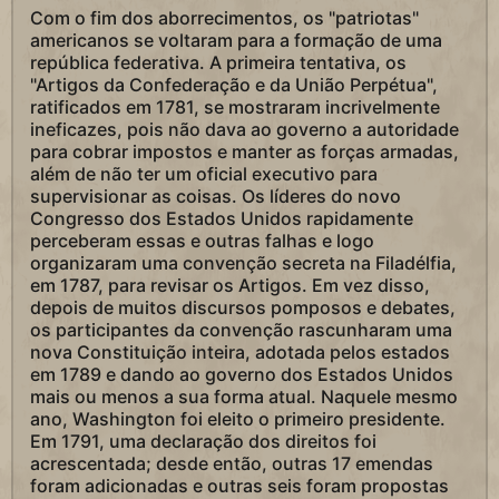
Com o fim dos aborrecimentos, os "patriotas"
americanos se voltaram para a formação de uma
república federativa. A primeira tentativa, os
"Artigos da Confederação e da União Perpétua",
ratificados em 1781, se mostraram incrivelmente
ineficazes, pois não dava ao governo a autoridade
para cobrar impostos e manter as forças armadas,
além de não ter um oficial executivo para
supervisionar as coisas. Os líderes do novo
Congresso dos Estados Unidos rapidamente
perceberam essas e outras falhas e logo
organizaram uma convenção secreta na Filadélfia,
em 1787, para revisar os Artigos. Em vez disso,
depois de muitos discursos pomposos e debates,
os participantes da convenção rascunharam uma
nova Constituição inteira, adotada pelos estados
em 1789 e dando ao governo dos Estados Unidos
mais ou menos a sua forma atual. Naquele mesmo
ano, Washington foi eleito o primeiro presidente.
Em 1791, uma declaração dos direitos foi
acrescentada; desde então, outras 17 emendas
foram adicionadas e outras seis foram propostas