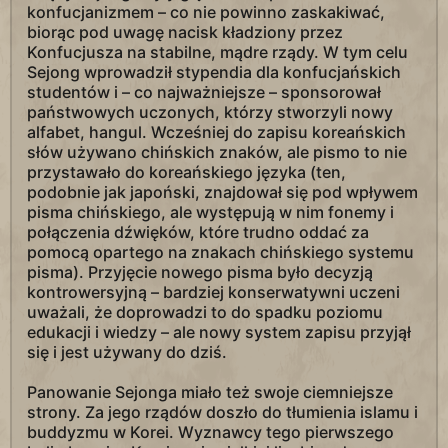
konfucjanizmem – co nie powinno zaskakiwać,
biorąc pod uwagę nacisk kładziony przez
Konfucjusza na stabilne, mądre rządy. W tym celu
Sejong wprowadził stypendia dla konfucjańskich
studentów i – co najważniejsze – sponsorował
państwowych uczonych, którzy stworzyli nowy
alfabet, hangul. Wcześniej do zapisu koreańskich
słów używano chińskich znaków, ale pismo to nie
przystawało do koreańskiego języka (ten,
podobnie jak japoński, znajdował się pod wpływem
pisma chińskiego, ale występują w nim fonemy i
połączenia dźwięków, które trudno oddać za
pomocą opartego na znakach chińskiego systemu
pisma). Przyjęcie nowego pisma było decyzją
kontrowersyjną – bardziej konserwatywni uczeni
uważali, że doprowadzi to do spadku poziomu
edukacji i wiedzy – ale nowy system zapisu przyjął
się i jest używany do dziś.
Panowanie Sejonga miało też swoje ciemniejsze
strony. Za jego rządów doszło do tłumienia islamu i
buddyzmu w Korei. Wyznawcy tego pierwszego