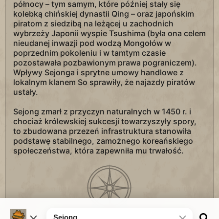
północy – tym samym, które później stały się
kolebką chińskiej dynastii Qing – oraz japońskim
piratom z siedzibą na leżącej u zachodnich
wybrzeży Japonii wyspie Tsushima (była ona celem
nieudanej inwazji pod wodzą Mongołów w
poprzednim pokoleniu i w tamtym czasie
pozostawała pozbawionym prawa pograniczem).
Wpływy Sejonga i sprytne umowy handlowe z
lokalnym klanem So sprawiły, że najazdy piratów
ustały.
Sejong zmarł z przyczyn naturalnych w 1450 r. i
chociaż królewskiej sukcesji towarzyszyły spory,
to zbudowana przezeń infrastruktura stanowiła
podstawę stabilnego, zamożnego koreańskiego
społeczeństwa, która zapewniła mu trwałość.
Sejong