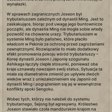
wynalazki.
W sprawach zagranicznych Joseon był
trybutariuszem zależnym od dynastii Ming. Jest to
zaskakujące, biorąc pod uwagę jego buntownicze
początki, ale dynastia Ming nie mogła sobie wtedy
pozwolić na chowanie urazy. Trybutariuszem w
systemie Ming było państwo, które płaciło
władcom w Pekinie za ochronę przed zagrożeniami
zewnętrznymi. Rozwiązanie to miało dodatkowy
efekt promowania pokoju wśród trybutariuszy –
Koreę dynastii Joseon i Japonię szogunatu
Ashikaga łączyły ciepłe stosunki, ponieważ oba
kraje uznawały nawzajem swój status. Sytuacja ta
miała się diametralnie zmienić po upływie dwóch
wieków wraz z uniezależnieniem się Japonii od
dynastii Ming i pogrążeniem się jej w wewnętrzne
konflikty epoki Sengoku.
Wobec tych, którzy nie należeli do systemu
trybutarnego, Sejong był agresywny. Królestwo
Joseon stawiało czoła mandżurskim krajom na