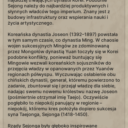
najdłużej trwających dynastii Korei. Podobnie
Sejong należy do najbardziej produktywnych i
słynnych władców tego imperium. Znany jest z
budowy infrastruktury oraz wspierania nauki i
życia artystycznego.
Koreańska dynastia Joseon (1392–1897) powstała
w tym samym czasie, co dynastia Ming. W chaosie
wojen sukcesyjnych Mingów ze zdominowaną
przez Mongołów dynastią Yuan toczyły się w Korei
podobne konflikty, ponieważ buntujący się
Mingowie wezwali koreańskich sojuszników do
przejęcia władzy w opanowanych przez Yuanów
regionach półwyspu. Wyczuwając osłabienie obu
chińskich dynastii, generał, któremu powierzono to
zadanie, zbuntował się i przejął władzę dla siebie,
nadając swemu nowemu królestwu nazwę Joseon
(pośmiertnie otrzymał imię Taejo). Oczywiście
pogłębiło to niepokój panujący w regionie –
niepokój, któremu kres położyła dopiero sukcesja
syna Taejonga, Sejonga (1418-1450).
Rządy Sejonga były głęboko inspirowane