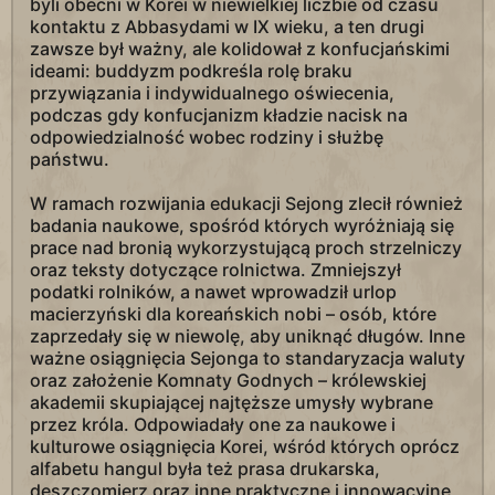
byli obecni w Korei w niewielkiej liczbie od czasu
kontaktu z Abbasydami w IX wieku, a ten drugi
zawsze był ważny, ale kolidował z konfucjańskimi
ideami: buddyzm podkreśla rolę braku
przywiązania i indywidualnego oświecenia,
podczas gdy konfucjanizm kładzie nacisk na
odpowiedzialność wobec rodziny i służbę
państwu.
W ramach rozwijania edukacji Sejong zlecił również
badania naukowe, spośród których wyróżniają się
prace nad bronią wykorzystującą proch strzelniczy
oraz teksty dotyczące rolnictwa. Zmniejszył
podatki rolników, a nawet wprowadził urlop
macierzyński dla koreańskich nobi – osób, które
zaprzedały się w niewolę, aby uniknąć długów. Inne
ważne osiągnięcia Sejonga to standaryzacja waluty
oraz założenie Komnaty Godnych – królewskiej
akademii skupiającej najtęższe umysły wybrane
przez króla. Odpowiadały one za naukowe i
kulturowe osiągnięcia Korei, wśród których oprócz
alfabetu hangul była też prasa drukarska,
deszczomierz oraz inne praktyczne i innowacyjne