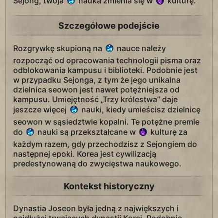
Sejong, twoja
nauka zmienia się w
kulturę.
Szczegółowe podejście
Rozgrywkę skupioną na
nauce należy
rozpocząć od opracowania technologii pisma oraz
odblokowania kampusu i biblioteki. Podobnie jest
w przypadku Sejonga, z tym że jego unikalna
dzielnica seowon jest nawet potężniejsza od
kampusu. Umiejętność „Trzy królestwa” daje
jeszcze więcej
nauki, kiedy umieścisz dzielnicę
seowon w sąsiedztwie kopalni. Te potężne premie
do
nauki są przekształcane w
kulturę za
każdym razem, gdy przechodzisz z Sejongiem do
następnej epoki. Korea jest cywilizacją
predestynowaną do zwycięstwa naukowego.
Kontekst historyczny
Dynastia Joseon była jedną z największych i