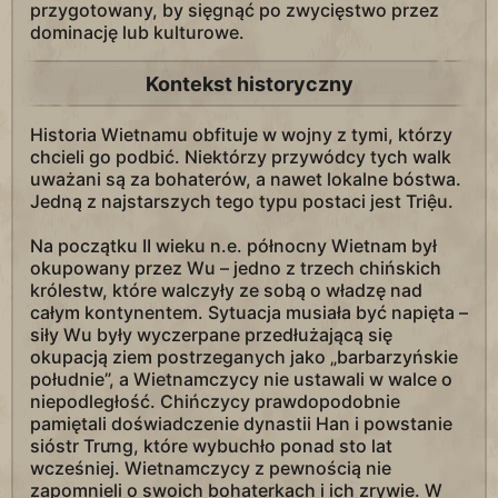
przygotowany, by sięgnąć po zwycięstwo przez
dominację lub kulturowe.
Kontekst historyczny
Historia Wietnamu obfituje w wojny z tymi, którzy
chcieli go podbić. Niektórzy przywódcy tych walk
uważani są za bohaterów, a nawet lokalne bóstwa.
Jedną z najstarszych tego typu postaci jest Triệu.
Na początku II wieku n.e. północny Wietnam był
okupowany przez Wu – jedno z trzech chińskich
królestw, które walczyły ze sobą o władzę nad
całym kontynentem. Sytuacja musiała być napięta –
siły Wu były wyczerpane przedłużającą się
okupacją ziem postrzeganych jako „barbarzyńskie
południe”, a Wietnamczycy nie ustawali w walce o
niepodległość. Chińczycy prawdopodobnie
pamiętali doświadczenie dynastii Han i powstanie
sióstr Trưng, które wybuchło ponad sto lat
wcześniej. Wietnamczycy z pewnością nie
zapomnieli o swoich bohaterkach i ich zrywie. W