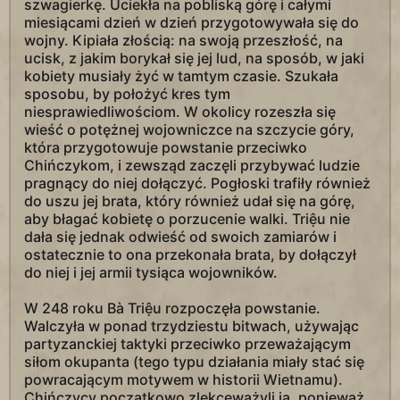
szwagierkę. Uciekła na pobliską górę i całymi
miesiącami dzień w dzień przygotowywała się do
wojny. Kipiała złością: na swoją przeszłość, na
ucisk, z jakim borykał się jej lud, na sposób, w jaki
kobiety musiały żyć w tamtym czasie. Szukała
sposobu, by położyć kres tym
niesprawiedliwościom. W okolicy rozeszła się
wieść o potężnej wojowniczce na szczycie góry,
która przygotowuje powstanie przeciwko
Chińczykom, i zewsząd zaczęli przybywać ludzie
pragnący do niej dołączyć. Pogłoski trafiły również
do uszu jej brata, który również udał się na górę,
aby błagać kobietę o porzucenie walki. Triệu nie
dała się jednak odwieść od swoich zamiarów i
ostatecznie to ona przekonała brata, by dołączył
do niej i jej armii tysiąca wojowników.
W 248 roku Bà Triệu rozpoczęła powstanie.
Walczyła w ponad trzydziestu bitwach, używając
partyzanckiej taktyki przeciwko przeważającym
siłom okupanta (tego typu działania miały stać się
powracającym motywem w historii Wietnamu).
Chińczycy początkowo zlekceważyli ją, ponieważ