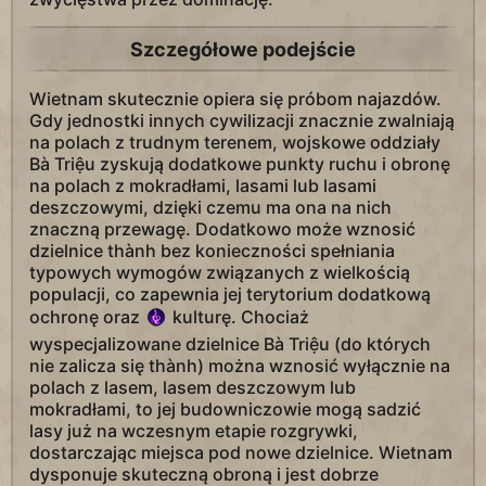
Szczegółowe podejście
Wietnam skutecznie opiera się próbom najazdów.
Gdy jednostki innych cywilizacji znacznie zwalniają
na polach z trudnym terenem, wojskowe oddziały
Bà Triệu zyskują dodatkowe punkty ruchu i obronę
na polach z mokradłami, lasami lub lasami
deszczowymi, dzięki czemu ma ona na nich
znaczną przewagę. Dodatkowo może wznosić
dzielnice thành bez konieczności spełniania
typowych wymogów związanych z wielkością
populacji, co zapewnia jej terytorium dodatkową
ochronę oraz
kulturę. Chociaż
wyspecjalizowane dzielnice Bà Triệu (do których
nie zalicza się thành) można wznosić wyłącznie na
polach z lasem, lasem deszczowym lub
mokradłami, to jej budowniczowie mogą sadzić
lasy już na wczesnym etapie rozgrywki,
dostarczając miejsca pod nowe dzielnice. Wietnam
dysponuje skuteczną obroną i jest dobrze