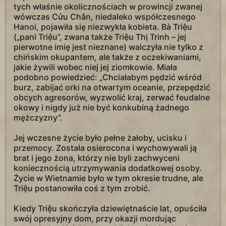
tych właśnie okolicznościach w prowincji zwanej
wówczas Cửu Chân, niedaleko współczesnego
Hanoi, pojawiła się niezwykła kobieta. Bà Triệu
(„pani Triệu”, zwana także Triệu Thị Trinh – jej
pierwotne imię jest nieznane) walczyła nie tylko z
chińskim okupantem, ale także z oczekiwaniami,
jakie żywili wobec niej jej ziomkowie. Miała
podobno powiedzieć: „Chciałabym pędzić wśród
burz, zabijać orki na otwartym oceanie, przepędzić
obcych agresorów, wyzwolić kraj, zerwać feudalne
okowy i nigdy już nie być konkubiną żadnego
mężczyzny”.
Jej wczesne życie było pełne żałoby, ucisku i
przemocy. Została osierocona i wychowywali ją
brat i jego żona, którzy nie byli zachwyceni
koniecznością utrzymywania dodatkowej osoby.
Życie w Wietnamie było w tym okresie trudne, ale
Triệu postanowiła coś z tym zrobić.
Kiedy Triệu skończyła dziewiętnaście lat, opuściła
swój opresyjny dom, przy okazji mordując