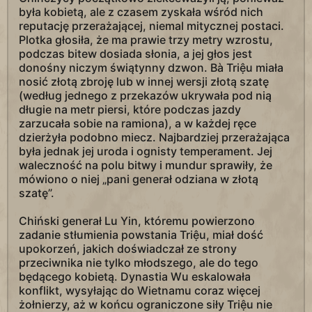
była kobietą, ale z czasem zyskała wśród nich
reputację przerażającej, niemal mitycznej postaci.
Plotka głosiła, że ma prawie trzy metry wzrostu,
podczas bitew dosiada słonia, a jej głos jest
donośny niczym świątynny dzwon. Bà Triệu miała
nosić złotą zbroję lub w innej wersji złotą szatę
(według jednego z przekazów ukrywała pod nią
długie na metr piersi, które podczas jazdy
zarzucała sobie na ramiona), a w każdej ręce
dzierżyła podobno miecz. Najbardziej przerażająca
była jednak jej uroda i ognisty temperament. Jej
waleczność na polu bitwy i mundur sprawiły, że
mówiono o niej „pani generał odziana w złotą
szatę”.
Chiński generał Lu Yin, któremu powierzono
zadanie stłumienia powstania Triệu, miał dość
upokorzeń, jakich doświadczał ze strony
przeciwnika nie tylko młodszego, ale do tego
będącego kobietą. Dynastia Wu eskalowała
konflikt, wysyłając do Wietnamu coraz więcej
żołnierzy, aż w końcu ograniczone siły Triệu nie