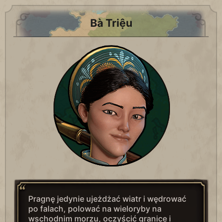
Bà Triệu
Pragnę jedynie ujeżdżać wiatr i wędrować
po falach, polować na wieloryby na
wschodnim morzu, oczyścić granice i