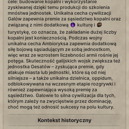
cele: budowanie kopalni i wykorzystanie
zyskiwanej dzięki temu produkcji do szkolenia
mnóstwa jednostek. Unikalna cecha cywilizacji
Galów zapewnia premie za sąsiedztwo kopalni oraz
związaną z nimi dodatkową
kulturę i
turystykę, co oznacza, że zakładanie dużej liczby
kopalni jest koniecznością. Podczas wojny
unikalna cecha Ambioryksa zapewnia dodatkową
siłę bojową sąsiadującym ze sobą jednostkom,
więc wraz ze wzrostem liczebności armii rośnie jej
potęga. Skuteczność galijskich wojsk zwiększa też
jednostka Gesatów – zyskująca premie, gdy
atakuje miasta lub jednostki, które są od niej
silniejsze – a także unikalna dzielnica, oppidum,
odblokowywana na wczesnym etapie rozgrywki i
również zapewniająca wysoką premię za
sąsiedztwo. Galowie to silna cywilizacja dla tych,
którym zależy na zwycięstwie przez dominację,
choć mogą też odnosić sukcesy na polu kultury.
Kontekst historyczny