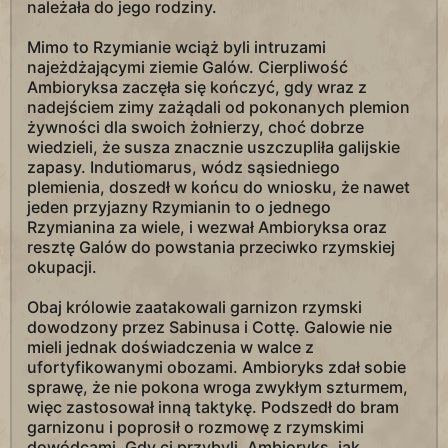
należała do jego rodziny.
Mimo to Rzymianie wciąż byli intruzami
najeżdżającymi ziemie Galów. Cierpliwość
Ambioryksa zaczęła się kończyć, gdy wraz z
nadejściem zimy zażądali od pokonanych plemion
żywności dla swoich żołnierzy, choć dobrze
wiedzieli, że susza znacznie uszczupliła galijskie
zapasy. Indutiomarus, wódz sąsiedniego
plemienia, doszedł w końcu do wniosku, że nawet
jeden przyjazny Rzymianin to o jednego
Rzymianina za wiele, i wezwał Ambioryksa oraz
resztę Galów do powstania przeciwko rzymskiej
okupacji.
Obaj królowie zaatakowali garnizon rzymski
dowodzony przez Sabinusa i Cottę. Galowie nie
mieli jednak doświadczenia w walce z
ufortyfikowanymi obozami. Ambioryks zdał sobie
sprawę, że nie pokona wroga zwykłym szturmem,
więc zastosował inną taktykę. Podszedł do bram
garnizonu i poprosił o rozmowę z rzymskimi
dowódcami. Gdy ci przybyli, Ambioryks, jak