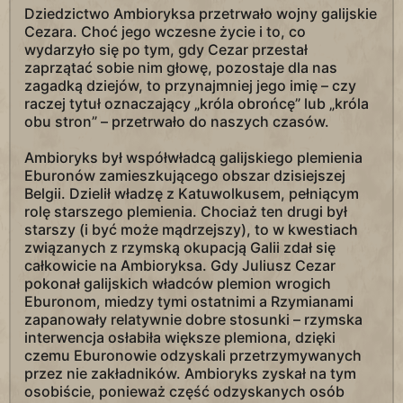
Dziedzictwo Ambioryksa przetrwało wojny galijskie
Cezara. Choć jego wczesne życie i to, co
wydarzyło się po tym, gdy Cezar przestał
zaprzątać sobie nim głowę, pozostaje dla nas
zagadką dziejów, to przynajmniej jego imię – czy
raczej tytuł oznaczający „króla obrońcę” lub „króla
obu stron” – przetrwało do naszych czasów.
Ambioryks był współwładcą galijskiego plemienia
Eburonów zamieszkującego obszar dzisiejszej
Belgii. Dzielił władzę z Katuwolkusem, pełniącym
rolę starszego plemienia. Chociaż ten drugi był
starszy (i być może mądrzejszy), to w kwestiach
związanych z rzymską okupacją Galii zdał się
całkowicie na Ambioryksa. Gdy Juliusz Cezar
pokonał galijskich władców plemion wrogich
Eburonom, miedzy tymi ostatnimi a Rzymianami
zapanowały relatywnie dobre stosunki – rzymska
interwencja osłabiła większe plemiona, dzięki
czemu Eburonowie odzyskali przetrzymywanych
przez nie zakładników. Ambioryks zyskał na tym
osobiście, ponieważ część odzyskanych osób