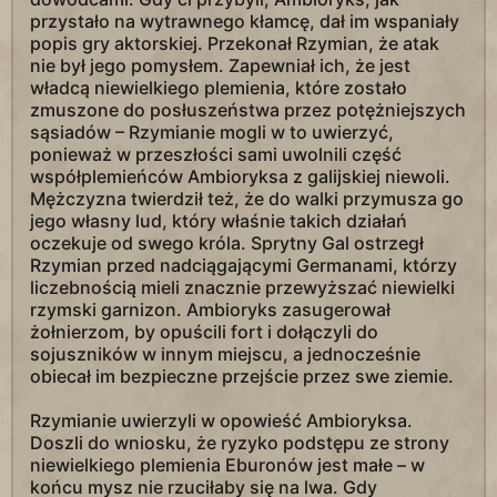
przystało na wytrawnego kłamcę, dał im wspaniały
popis gry aktorskiej. Przekonał Rzymian, że atak
nie był jego pomysłem. Zapewniał ich, że jest
władcą niewielkiego plemienia, które zostało
zmuszone do posłuszeństwa przez potężniejszych
sąsiadów – Rzymianie mogli w to uwierzyć,
ponieważ w przeszłości sami uwolnili część
współplemieńców Ambioryksa z galijskiej niewoli.
Mężczyzna twierdził też, że do walki przymusza go
jego własny lud, który właśnie takich działań
oczekuje od swego króla. Sprytny Gal ostrzegł
Rzymian przed nadciągającymi Germanami, którzy
liczebnością mieli znacznie przewyższać niewielki
rzymski garnizon. Ambioryks zasugerował
żołnierzom, by opuścili fort i dołączyli do
sojuszników w innym miejscu, a jednocześnie
obiecał im bezpieczne przejście przez swe ziemie.
Rzymianie uwierzyli w opowieść Ambioryksa.
Doszli do wniosku, że ryzyko podstępu ze strony
niewielkiego plemienia Eburonów jest małe – w
końcu mysz nie rzuciłaby się na lwa. Gdy