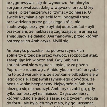
przygotowywali się do wymarszu, Ambioryks
zorganizował zasadzkę w wąwozie, przez który
musieli przemaszerować rzymscy żołnierze. O
świcie Rzymianie opuścili fort i podążyli trasą
przewidzianą przez galijskiego króla, nie
zachowując przy tym zbytniej ostrożności – byli
przekonani, że najbliższą zagrażającą im armią są
znajdujący się daleko „Germanowie”, przed którymi
ostrzegał ich Ambioryks. Mylili się.
Ambioryks poczekał, aż połowa rzymskich
żołnierzy przejdzie przez wąwóz, i rozpoczął atak,
zasypując ich włóczniami. Gdy Sabinus
zorientował się w sytuacji, było już za późno.
Poprosił o rozmowę z Ambioryksem – król przystał
na to pod warunkiem, że spotkanie odbędzie się w
jego obozie, i zapewnił rzymskiego dowódcę, że
będzie w nim bezpieczny. Najwyraźniej Sabinus
niczego się nie nauczył. Ambioryks zabił go, gdy
tylko ten przybył na miejsce. Część żołnierzy,
którym udało się ujść z zasadzki z życiem, wróciła
do fortu, ale było ich zbyt mało, by go utrzymać,