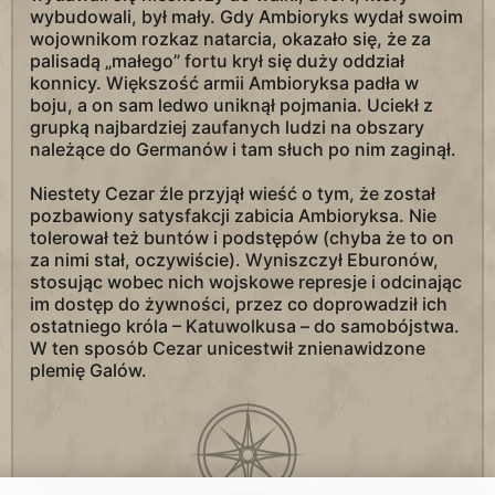
wybudowali, był mały. Gdy Ambioryks wydał swoim
wojownikom rozkaz natarcia, okazało się, że za
palisadą „małego” fortu krył się duży oddział
konnicy. Większość armii Ambioryksa padła w
boju, a on sam ledwo uniknął pojmania. Uciekł z
grupką najbardziej zaufanych ludzi na obszary
należące do Germanów i tam słuch po nim zaginął.
Niestety Cezar źle przyjął wieść o tym, że został
pozbawiony satysfakcji zabicia Ambioryksa. Nie
tolerował też buntów i podstępów (chyba że to on
za nimi stał, oczywiście). Wyniszczył Eburonów,
stosując wobec nich wojskowe represje i odcinając
im dostęp do żywności, przez co doprowadził ich
ostatniego króla – Katuwolkusa – do samobójstwa.
W ten sposób Cezar unicestwił znienawidzone
plemię Galów.