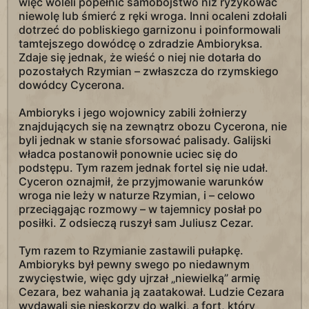
więc woleli popełnić samobójstwo niż ryzykować
niewolę lub śmierć z ręki wroga. Inni ocaleni zdołali
dotrzeć do pobliskiego garnizonu i poinformowali
tamtejszego dowódcę o zdradzie Ambioryksa.
Zdaje się jednak, że wieść o niej nie dotarła do
pozostałych Rzymian – zwłaszcza do rzymskiego
dowódcy Cycerona.
Ambioryks i jego wojownicy zabili żołnierzy
znajdujących się na zewnątrz obozu Cycerona, nie
byli jednak w stanie sforsować palisady. Galijski
władca postanowił ponownie uciec się do
podstępu. Tym razem jednak fortel się nie udał.
Cyceron oznajmił, że przyjmowanie warunków
wroga nie leży w naturze Rzymian, i – celowo
przeciągając rozmowy – w tajemnicy posłał po
posiłki. Z odsieczą ruszył sam Juliusz Cezar.
Tym razem to Rzymianie zastawili pułapkę.
Ambioryks był pewny swego po niedawnym
zwycięstwie, więc gdy ujrzał „niewielką” armię
Cezara, bez wahania ją zaatakował. Ludzie Cezara
wydawali się nieskorzy do walki, a fort, który