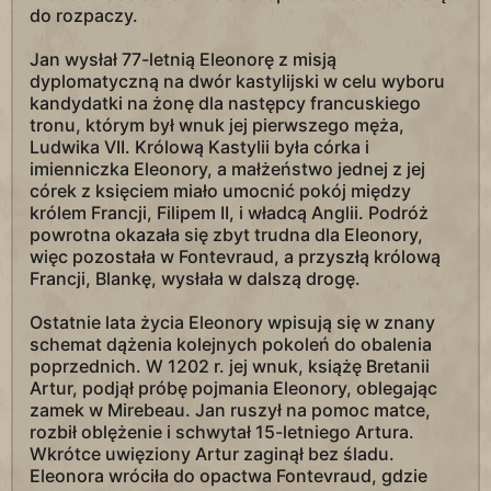
do rozpaczy.
Jan wysłał 77-letnią Eleonorę z misją
dyplomatyczną na dwór kastylijski w celu wyboru
kandydatki na żonę dla następcy francuskiego
tronu, którym był wnuk jej pierwszego męża,
Ludwika VII. Królową Kastylii była córka i
imienniczka Eleonory, a małżeństwo jednej z jej
córek z księciem miało umocnić pokój między
królem Francji, Filipem II, i władcą Anglii. Podróż
powrotna okazała się zbyt trudna dla Eleonory,
więc pozostała w Fontevraud, a przyszłą królową
Francji, Blankę, wysłała w dalszą drogę.
Ostatnie lata życia Eleonory wpisują się w znany
schemat dążenia kolejnych pokoleń do obalenia
poprzednich. W 1202 r. jej wnuk, książę Bretanii
Artur, podjął próbę pojmania Eleonory, oblegając
zamek w Mirebeau. Jan ruszył na pomoc matce,
rozbił oblężenie i schwytał 15-letniego Artura.
Wkrótce uwięziony Artur zaginął bez śladu.
Eleonora wróciła do opactwa Fontevraud, gdzie