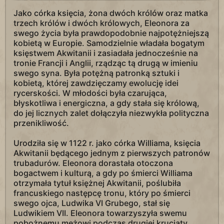
Jako córka księcia, żona dwóch królów oraz matka
trzech królów i dwóch królowych, Eleonora za
swego życia była prawdopodobnie najpotężniejszą
kobietą w Europie. Samodzielnie władała bogatym
księstwem Akwitanii i zasiadała jednocześnie na
tronie Francji i Anglii, rządząc tą drugą w imieniu
swego syna. Była potężną patronką sztuki i
kobietą, której zawdzięczamy ewolucję idei
rycerskości. W młodości była czarująca,
błyskotliwa i energiczna, a gdy stała się królową,
do jej licznych zalet dołączyła niezwykła polityczna
przenikliwość.
Urodziła się w 1122 r. jako córka Williama, księcia
Akwitanii będącego jednym z pierwszych patronów
trubadurów. Eleonora dorastała otoczona
bogactwem i kulturą, a gdy po śmierci Williama
otrzymała tytuł księżnej Akwitanii, poślubiła
francuskiego następcę tronu, który po śmierci
swego ojca, Ludwika VI Grubego, stał się
Ludwikiem VII. Eleonora towarzyszyła swemu
pobożnemu mężowi podczas drugiej krucjaty,