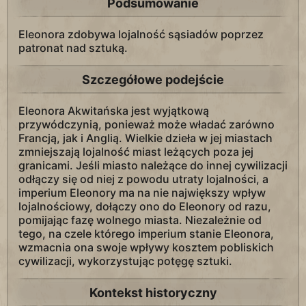
Podsumowanie
Eleonora zdobywa lojalność sąsiadów poprzez
patronat nad sztuką.
Szczegółowe podejście
Eleonora Akwitańska jest wyjątkową
przywódczynią, ponieważ może władać zarówno
Francją, jak i Anglią. Wielkie dzieła w jej miastach
zmniejszają lojalność miast leżących poza jej
granicami. Jeśli miasto należące do innej cywilizacji
odłączy się od niej z powodu utraty lojalności, a
imperium Eleonory ma na nie największy wpływ
lojalnościowy, dołączy ono do Eleonory od razu,
pomijając fazę wolnego miasta. Niezależnie od
tego, na czele którego imperium stanie Eleonora,
wzmacnia ona swoje wpływy kosztem pobliskich
cywilizacji, wykorzystując potęgę sztuki.
Kontekst historyczny