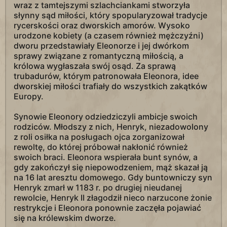
wraz z tamtejszymi szlachciankami stworzyła
słynny sąd miłości, który spopularyzował tradycje
rycerskości oraz dworskich amorów. Wysoko
urodzone kobiety (a czasem również mężczyźni)
dworu przedstawiały Eleonorze i jej dwórkom
sprawy związane z romantyczną miłością, a
królowa wygłaszała swój osąd. Za sprawą
trubadurów, którym patronowała Eleonora, idee
dworskiej miłości trafiały do wszystkich zakątków
Europy.
Synowie Eleonory odziedziczyli ambicje swoich
rodziców. Młodszy z nich, Henryk, niezadowolony
z roli osiłka na posługach ojca zorganizował
rewoltę, do której próbował nakłonić również
swoich braci. Eleonora wspierała bunt synów, a
gdy zakończył się niepowodzeniem, mąż skazał ją
na 16 lat aresztu domowego. Gdy buntowniczy syn
Henryk zmarł w 1183 r. po drugiej nieudanej
rewolcie, Henryk II złagodził nieco narzucone żonie
restrykcje i Eleonora ponownie zaczęła pojawiać
się na królewskim dworze.