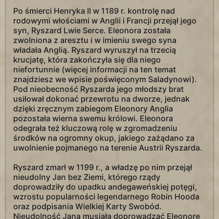
Po śmierci Henryka II w 1189 r. kontrolę nad
rodowymi włościami w Anglii i Francji przejął jego
syn, Ryszard Lwie Serce. Eleonora została
zwolniona z aresztu i w imieniu swego syna
władała Anglią. Ryszard wyruszył na trzecią
krucjatę, która zakończyła się dla niego
niefortunnie (więcej informacji na ten temat
znajdziesz we wpisie poświęconym Saladynowi).
Pod nieobecność Ryszarda jego młodszy brat
usiłował dokonać przewrotu na dworze, jednak
dzięki zręcznym zabiegom Eleonory Anglia
pozostała wierna swemu królowi. Eleonora
odegrała też kluczową rolę w zgromadzeniu
środków na ogromny okup, jakiego zażądano za
uwolnienie pojmanego na terenie Austrii Ryszarda.
Ryszard zmarł w 1199 r., a władzę po nim przejął
nieudolny Jan bez Ziemi, którego rządy
doprowadziły do upadku andegaweńskiej potęgi,
wzrostu popularności legendarnego Robin Hooda
oraz podpisania Wielkiej Karty Swobód.
Nieudolność Jana musiała doprowadzać Eleonorę