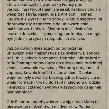
która zakończyła się porażką Francji pod
Jerozolimą i wycofaniem się jej sił. Królowa chciała
wesprzeć stryja, Rajmunda z Antiochii, jednak
Ludwik nie wyraził na to zgody. Kłótnie między nimi
doprowadziły ostatecznie do unieważnienia
małżeństwa. Ludwik i Eleonora mieli dwie córki,
lecz nie doczekali się męskiego potomka, co mogło
być jedną z przyczyn rozpadu ich związku.
Już po dwóch miesiącach od ogłoszenia
unieważnienia małżeństwa z Ludwikiem, Eleonora
poślubiła księcia Normandii, Henryka. Młody król z
rodu Plantagenetów dążył do odzyskania rodzinnej
ziemi, a zawarcie związku z Eleonorą natychmiast
zapoczątkowało konflikt z Ludwikiem. Działania
wojenne były otwarte, bezwzględne, toczyły się na
wielu frontach i trwały do 1154 r. Eleonora urodziła
Henrykowi czterech synów i wszyscy oni osiągnęli
pełnoletniość.
Gdy Eleonora przebywała ze swoją córką Marią (z
pierwszego małżeństwa) na dworze w Poitiers,