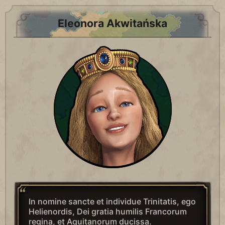
Eleonora Akwitańska
In nomine sancte et individue Trinitatis, ego
Helienordis, Dei gratia humilis Francorum
regina, et Aquitanorum ducissa.