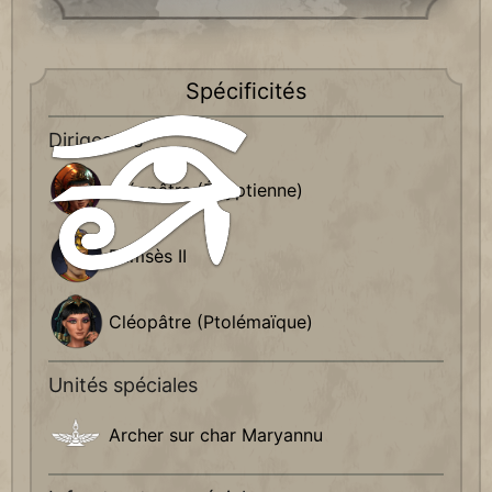
Spécificités
Dirigeants
Cléopâtre (Égyptienne)
Ramsès II
Cléopâtre (Ptolémaïque)
Unités spéciales
Archer sur char Maryannu