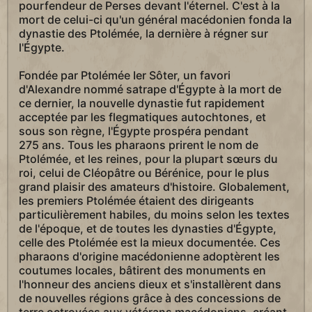
pourfendeur de Perses devant l'éternel. C'est à la
mort de celui-ci qu'un général macédonien fonda la
dynastie des Ptolémée, la dernière à régner sur
l'Égypte.
Fondée par Ptolémée Ier Sôter, un favori
d'Alexandre nommé satrape d'Égypte à la mort de
ce dernier, la nouvelle dynastie fut rapidement
acceptée par les flegmatiques autochtones, et
sous son règne, l'Égypte prospéra pendant
275 ans. Tous les pharaons prirent le nom de
Ptolémée, et les reines, pour la plupart sœurs du
roi, celui de Cléopâtre ou Bérénice, pour le plus
grand plaisir des amateurs d'histoire. Globalement,
les premiers Ptolémée étaient des dirigeants
particulièrement habiles, du moins selon les textes
de l'époque, et de toutes les dynasties d'Égypte,
celle des Ptolémée est la mieux documentée. Ces
pharaons d'origine macédonienne adoptèrent les
coutumes locales, bâtirent des monuments en
l'honneur des anciens dieux et s'installèrent dans
de nouvelles régions grâce à des concessions de