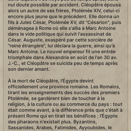
nul doute possible par accident. Cléopâtre épousa
alors un autre de ses frères, Ptolémée XIV, celui-ci
encore plus jeune que le précédent. Elle donna un
fils à Jules César, Ptolémée XV, dit "Césarion", puis
déménagea à Rome où elle s'allia à Marc Antoine
dans le vide politique qui suivit l'assassinat de
César. Auguste, exaspéré par cette sorcière de
"reine étrangère", lui déclara la guerre, ainsi qu'à
Marc Antoine. Le nouvel empereur fit une entrée
triomphale dans Alexandrie en août de l'an 30 av.
J.-C., et Cléopâtre se suicida peu de temps après
son dernier amant.
À la mort de Cléopâtre, l'Égypte devint
officiellement une province romaine. Les Romains,
tirant les enseignements des succès des premiers
Ptolémée, se gardèrent bien de toucher à la
religion, à la culture ou au commerce du pays : tout
était comme avant, à la différence près que c'était à
présent Rome qui en tirait les bénéfices ; l'Égypte
des pharaons n'existait plus. Byzantins,
Sassanides, Arabes, Fatimides, Ayyoubides, le