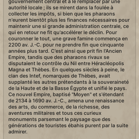
gouvernement central et à le remplacer par une
autorité locale ; ils se mirent dans la foulée à
collecter les impôts, si bien que les pharaons
n'eurent bientôt plus les finances nécessaires pour
maintenir une si grande administration centrale, ce
qui en retour ne fit qu'accélérer le déclin. Pour
couronner le tout, une grave famine commença en
2200 av. J.-C. pour ne prendre fin que cinquante
années plus tard. C'est ainsi que prit fin l'Ancien
Empire, tandis que des pharaons rivaux se
disputaient le contrôle du Nil entre Héracléopolis
Magna et Thèbes. En quelques siècles à peine, le
clan des Intef, nomarques de Thèbes, avait
supplanté les autres prétendants à la souveraineté
de la Haute et de la Basse Égypte et unifié le pays.
Ce nouvel Empire, baptisé "Moyen" et s'étendant
de 2134 à 1690 av. J.-C., amena une renaissance
des arts, du commerce, de la richesse, des
aventures militaires et tous ces curieux
monuments parsemant le paysage que des
générations de touristes ébahis purent par la suite
admirer.