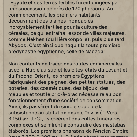
l'Égypte et ses terres fertiles furent dirigées par
une succession de près de 170 pharaons. Au
commencement, les premiers habitants
découvrirent des plaines inondables
incroyablement fertiles pour la culture des
céréales, ce qui entraîna l'essor de villes majeures,
comme Nekhen (ou Hiérakonpolis), puis plus tard
Abydos. C'est ainsi que naquit la toute première
prédynastie égyptienne, celle de Nagada.
Non contents de tracer des routes commerciales
avec la Nubie au sud et les cités-états du Levant et
du Proche-Orient, les premiers Égyptiens
fabriquaient des peignes, des petites statues, des
poteries, des cosmétiques, des bijoux, des
meubles et tout le bric-à-brac nécessaire au bon
fonctionnement d'une société de consommation.
Ainsi, ils passèrent du simple souci de la
subsistance au statut de peuple "civilisé". Vers
3 150 av. J.-C., ils créèrent des cultes funéraires
complexes et se mirent à construire des mastabas
élaborés. Les premiers pharaons de l'Ancien Empire