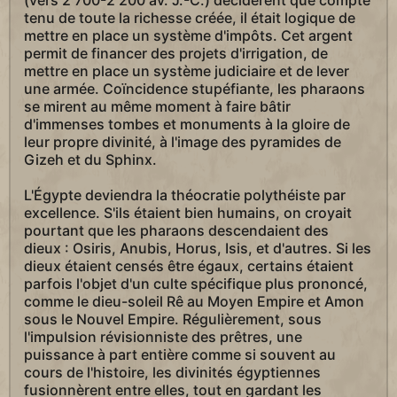
(vers 2 700-2 200 av. J.-C.) décidèrent que compte
tenu de toute la richesse créée, il était logique de
mettre en place un système d'impôts. Cet argent
permit de financer des projets d'irrigation, de
mettre en place un système judiciaire et de lever
une armée. Coïncidence stupéfiante, les pharaons
se mirent au même moment à faire bâtir
d'immenses tombes et monuments à la gloire de
leur propre divinité, à l'image des pyramides de
Gizeh et du Sphinx.
L'Égypte deviendra la théocratie polythéiste par
excellence. S'ils étaient bien humains, on croyait
pourtant que les pharaons descendaient des
dieux : Osiris, Anubis, Horus, Isis, et d'autres. Si les
dieux étaient censés être égaux, certains étaient
parfois l'objet d'un culte spécifique plus prononcé,
comme le dieu-soleil Rê au Moyen Empire et Amon
sous le Nouvel Empire. Régulièrement, sous
l'impulsion révisionniste des prêtres, une
puissance à part entière comme si souvent au
cours de l'histoire, les divinités égyptiennes
fusionnèrent entre elles, tout en gardant les