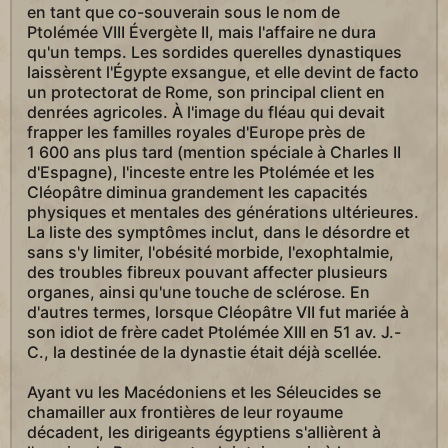
en tant que co-souverain sous le nom de
Ptolémée VIII Évergète II, mais l'affaire ne dura
qu'un temps. Les sordides querelles dynastiques
laissèrent l'Égypte exsangue, et elle devint de facto
un protectorat de Rome, son principal client en
denrées agricoles. À l'image du fléau qui devait
frapper les familles royales d'Europe près de
1 600 ans plus tard (mention spéciale à Charles II
d'Espagne), l'inceste entre les Ptolémée et les
Cléopâtre diminua grandement les capacités
physiques et mentales des générations ultérieures.
La liste des symptômes inclut, dans le désordre et
sans s'y limiter, l'obésité morbide, l'exophtalmie,
des troubles fibreux pouvant affecter plusieurs
organes, ainsi qu'une touche de sclérose. En
d'autres termes, lorsque Cléopâtre VII fut mariée à
son idiot de frère cadet Ptolémée XIII en 51 av. J.-
C., la destinée de la dynastie était déjà scellée.
Ayant vu les Macédoniens et les Séleucides se
chamailler aux frontières de leur royaume
décadent, les dirigeants égyptiens s'allièrent à