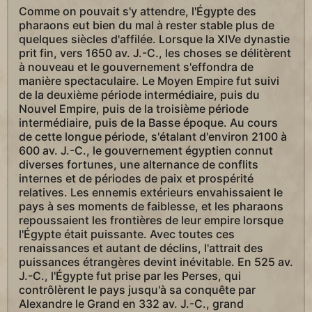
Comme on pouvait s'y attendre, l'Égypte des
pharaons eut bien du mal à rester stable plus de
quelques siècles d'affilée. Lorsque la XIVe dynastie
prit fin, vers 1650 av. J.-C., les choses se délitèrent
à nouveau et le gouvernement s'effondra de
manière spectaculaire. Le Moyen Empire fut suivi
de la deuxième période intermédiaire, puis du
Nouvel Empire, puis de la troisième période
intermédiaire, puis de la Basse époque. Au cours
de cette longue période, s'étalant d'environ 2100 à
600 av. J.-C., le gouvernement égyptien connut
diverses fortunes, une alternance de conflits
internes et de périodes de paix et prospérité
relatives. Les ennemis extérieurs envahissaient le
pays à ses moments de faiblesse, et les pharaons
repoussaient les frontières de leur empire lorsque
l'Égypte était puissante. Avec toutes ces
renaissances et autant de déclins, l'attrait des
puissances étrangères devint inévitable. En 525 av.
J.-C., l'Égypte fut prise par les Perses, qui
contrôlèrent le pays jusqu'à sa conquête par
Alexandre le Grand en 332 av. J.-C., grand