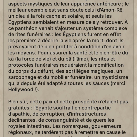
aspects mystiques de leur apparence antérieure ; le
meilleur exemple est sans doute celui d'Amon-Rê,
un dieu à la fois caché et solaire, et seuls les
Égyptiens semblaient en mesure de s'y retrouver. À
ce panthéon venait s'ajouter un système complexe
de rites funéraires : les Égyptiens furent en effet
les premiers à décrire la vie après la mort, dont ils
prévoyaient de bien profiter à condition d'en avoir
les moyens. Pour assurer la santé et le bien-être du
kâ (la force de vie) et du bâ (l'âme), les rites et
protocoles funéraires requéraient la momification
du corps du défunt, des sortilèges magiques, un
sarcophage et du mobilier funéraire, un mysticisme
qui a depuis été adapté à toutes les sauces (merci
Hollywood !).
Bien sûr, cette paix et cette prospérité n'étaient pas
gratuites : l'Égypte souffrait en contrepartie
d'apathie, de corruption, d'infrastructures
déclinantes, de consanguinité et de querelles
royales intestines. Les nomarques, gouverneurs
régionaux, ne tardèrent pas à remettre en cause le