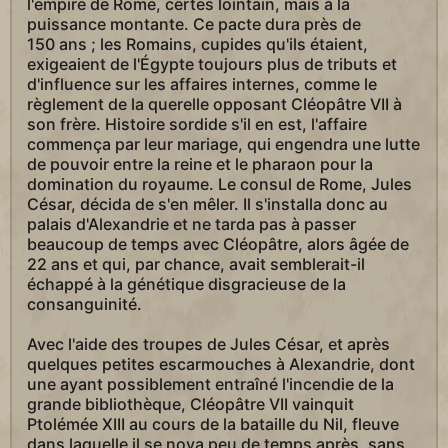
l'empire de Rome, certes lointain, mais à la
puissance montante. Ce pacte dura près de
150 ans ; les Romains, cupides qu'ils étaient,
exigeaient de l'Égypte toujours plus de tributs et
d'influence sur les affaires internes, comme le
règlement de la querelle opposant Cléopâtre VII à
son frère. Histoire sordide s'il en est, l'affaire
commença par leur mariage, qui engendra une lutte
de pouvoir entre la reine et le pharaon pour la
domination du royaume. Le consul de Rome, Jules
César, décida de s'en mêler. Il s'installa donc au
palais d'Alexandrie et ne tarda pas à passer
beaucoup de temps avec Cléopâtre, alors âgée de
22 ans et qui, par chance, avait semblerait-il
échappé à la génétique disgracieuse de la
consanguinité.
Avec l'aide des troupes de Jules César, et après
quelques petites escarmouches à Alexandrie, dont
une ayant possiblement entraîné l'incendie de la
grande bibliothèque, Cléopâtre VII vainquit
Ptolémée XIII au cours de la bataille du Nil, fleuve
dans laquelle il se noya peu de temps après, sans