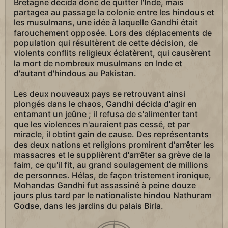
Bretagne décida donc de quitter l'Inde, mais
partagea au passage la colonie entre les hindous et
les musulmans, une idée à laquelle Gandhi était
farouchement opposée. Lors des déplacements de
population qui résultèrent de cette décision, de
violents conflits religieux éclatèrent, qui causèrent
la mort de nombreux musulmans en Inde et
d'autant d'hindous au Pakistan.
Les deux nouveaux pays se retrouvant ainsi
plongés dans le chaos, Gandhi décida d'agir en
entamant un jeûne ; il refusa de s'alimenter tant
que les violences n'auraient pas cessé, et par
miracle, il obtint gain de cause. Des représentants
des deux nations et religions promirent d'arrêter les
massacres et le supplièrent d'arrêter sa grève de la
faim, ce qu'il fit, au grand soulagement de millions
de personnes. Hélas, de façon tristement ironique,
Mohandas Gandhi fut assassiné à peine douze
jours plus tard par le nationaliste hindou Nathuram
Godse, dans les jardins du palais Birla.