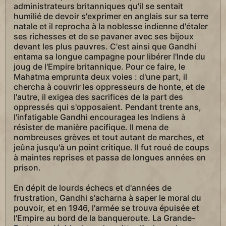
administrateurs britanniques qu'il se sentait
humilié de devoir s'exprimer en anglais sur sa terre
natale et il reprocha à la noblesse indienne d'étaler
ses richesses et de se pavaner avec ses bijoux
devant les plus pauvres. C'est ainsi que Gandhi
entama sa longue campagne pour libérer l'Inde du
joug de l'Empire britannique. Pour ce faire, le
Mahatma emprunta deux voies : d'une part, il
chercha à couvrir les oppresseurs de honte, et de
l'autre, il exigea des sacrifices de la part des
oppressés qui s'opposaient. Pendant trente ans,
l'infatigable Gandhi encouragea les Indiens à
résister de manière pacifique. Il mena de
nombreuses grèves et tout autant de marches, et
jeûna jusqu'à un point critique. Il fut roué de coups
à maintes reprises et passa de longues années en
prison.
En dépit de lourds échecs et d'années de
frustration, Gandhi s'acharna à saper le moral du
pouvoir, et en 1946, l'armée se trouva épuisée et
l'Empire au bord de la banqueroute. La Grande-