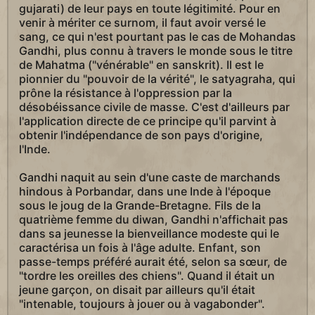
gujarati) de leur pays en toute légitimité. Pour en
venir à mériter ce surnom, il faut avoir versé le
sang, ce qui n'est pourtant pas le cas de Mohandas
Gandhi, plus connu à travers le monde sous le titre
de Mahatma ("vénérable" en sanskrit). Il est le
pionnier du "pouvoir de la vérité", le satyagraha, qui
prône la résistance à l'oppression par la
désobéissance civile de masse. C'est d'ailleurs par
l'application directe de ce principe qu'il parvint à
obtenir l'indépendance de son pays d'origine,
l'Inde.
Gandhi naquit au sein d'une caste de marchands
hindous à Porbandar, dans une Inde à l'époque
sous le joug de la Grande-Bretagne. Fils de la
quatrième femme du diwan, Gandhi n'affichait pas
dans sa jeunesse la bienveillance modeste qui le
caractérisa un fois à l'âge adulte. Enfant, son
passe-temps préféré aurait été, selon sa sœur, de
"tordre les oreilles des chiens". Quand il était un
jeune garçon, on disait par ailleurs qu'il était
"intenable, toujours à jouer ou à vagabonder".