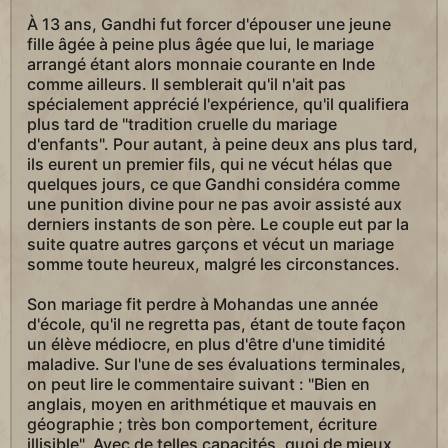
À 13 ans, Gandhi fut forcer d'épouser une jeune
fille âgée à peine plus âgée que lui, le mariage
arrangé étant alors monnaie courante en Inde
comme ailleurs. Il semblerait qu'il n'ait pas
spécialement apprécié l'expérience, qu'il qualifiera
plus tard de "tradition cruelle du mariage
d'enfants". Pour autant, à peine deux ans plus tard,
ils eurent un premier fils, qui ne vécut hélas que
quelques jours, ce que Gandhi considéra comme
une punition divine pour ne pas avoir assisté aux
derniers instants de son père. Le couple eut par la
suite quatre autres garçons et vécut un mariage
somme toute heureux, malgré les circonstances.
Son mariage fit perdre à Mohandas une année
d'école, qu'il ne regretta pas, étant de toute façon
un élève médiocre, en plus d'être d'une timidité
maladive. Sur l'une de ses évaluations terminales,
on peut lire le commentaire suivant : "Bien en
anglais, moyen en arithmétique et mauvais en
géographie ; très bon comportement, écriture
illisible". Avec de telles capacités, quoi de mieux