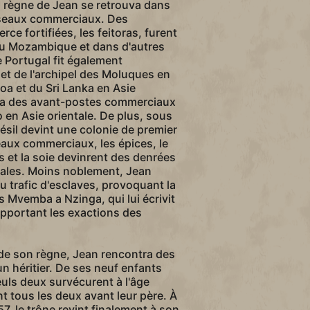
u règne de Jean se retrouva dans
éseaux commerciaux. Des
e fortifiées, les feitoras, furent
u Mozambique et dans d'autres
Le Portugal fit également
 et de l'archipel des Moluques en
oa et du Sri Lanka en Asie
tua des avant-postes commerciaux
 en Asie orientale. De plus, sous
résil devint une colonie de premier
eaux commerciaux, les épices, le
ms et la soie devinrent des denrées
nales. Moins noblement, Jean
 trafic d'esclaves, provoquant la
s Mvemba a Nzinga, qui lui écrivit
rapportant les exactions des
n de son règne, Jean rencontra des
n héritier. De ses neuf enfants
euls deux survécurent à l'âge
nt tous les deux avant leur père. À
7, le trône revint finalement à son