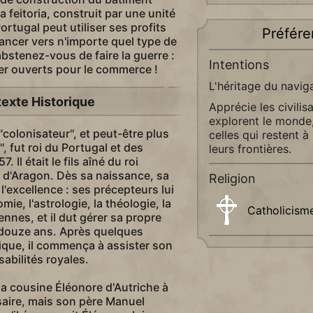
a feitoria, construit par une unité
ortugal peut utiliser ses profits
Préfére
ncer vers n'importe quel type de
bstenez-vous de faire la guerre :
Intentions
ter ouverts pour le commerce !
L'héritage du navig
exte Historique
Apprécie les civilis
explorent le monde
'colonisateur'', et peut-être plus
celles qui restent à
', fut roi du Portugal et des
leurs frontières.
 Il était le fils aîné du roi
e d'Aragon. Dès sa naissance, sa
Religion
 l'excellence : ses précepteurs lui
ie, l'astrologie, la théologie, la
Catholicism
ennes, et il dut gérer sa propre
 douze ans. Après quelques
tique, il commença à assister son
abilités royales.
a cousine Éléonore d'Autriche à
saire, mais son père Manuel