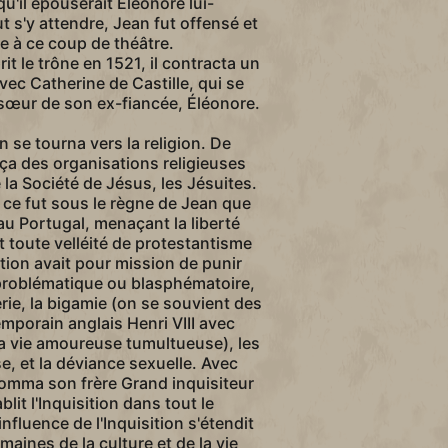
qu'il épouserait Éléonore lui-
s'y attendre, Jean fut offensé et
e à ce coup de théâtre.
it le trône en 1521, il contracta un
vec Catherine de Castille, qui se
e sœur de son ex-fiancée, Éléonore.
 se tourna vers la religion. De
nça des organisations religieuses
la Société de Jésus, les Jésuites.
ce fut sous le règne de Jean que
a au Portugal, menaçant la liberté
t toute velléité de protestantisme
ition avait pour mission de punir
 problématique ou blasphématoire,
rie, la bigamie (on se souvient des
porain anglais Henri VIII avec
 sa vie amoureuse tumultueuse), les
ise, et la déviance sexuelle. Avec
nomma son frère Grand inquisiteur
blit l'Inquisition dans tout le
'influence de l'Inquisition s'étendit
ines de la culture et de la vie