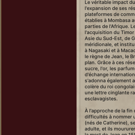
Le véritable impact d
Simón Bolívar
l'expansion de ses r
Soliman (kanuni)
plateformes de commerc
établies à Mombasa a
Soliman (muhteşem)
parties de l'Afrique. 
Soundiata Keïta
l'acquisition du Timor
Asie du Sud-Est, de G
Tamar
méridionale, et insti
à Nagasaki et à Macao
Théodora
le règne de Jean, le B
Theodore Roosevelt (Élan)
plan. Grâce à ces rés
sucre, l'or, les parfu
Theodore Roosevelt (Rough Rider)
d'échange internatio
Tokugawa
s'adonna également au
colère du roi congolai
Tomyris
une lettre cinglante 
esclavagistes.
Trajan
Victoria (ère de la vapeur)
À l'approche de la fi
difficultés à nommer u
Victoria (ère impériale)
(nés de Catherine), s
Wilfrid Laurier
adulte, et ils mourure
la mort de Jean en 155