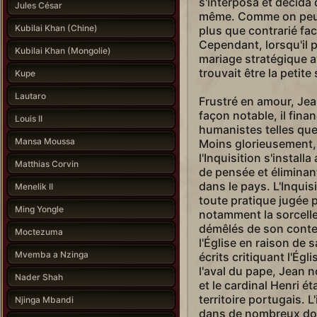
s'interposa et décida 
Jules César
même. Comme on peut 
Kubilai Khan (Chine)
plus que contrarié fac
Cependant, lorsqu'il pr
Kubilai Khan (Mongolie)
mariage stratégique a
trouvait être la petit
Kupe
Lautaro
Frustré en amour, Jean
façon notable, il fina
Louis II
humanistes telles que 
Mansa Moussa
Moins glorieusement, 
l'Inquisition s'install
Matthias Corvin
de pensée et éliminan
dans le pays. L'Inquis
Menelik II
toute pratique jugée
Ming Yongle
notamment la sorcelle
démêlés de son contem
Moctezuma
l'Église en raison de
Mvemba a Nzinga
écrits critiquant l'Égl
l'aval du pape, Jean 
Nader Shah
et le cardinal Henri éta
territoire portugais. L
Njinga Mbandi
dans de nombreux doma