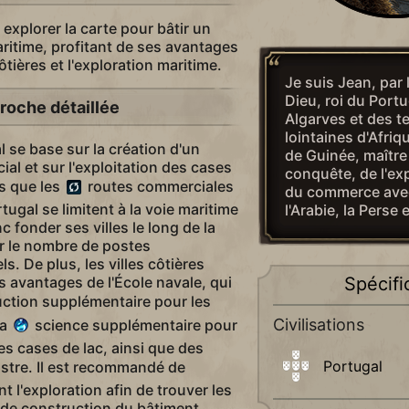
explorer la carte pour bâtir un
itime, profitant de ses avantages
tières et l'exploration maritime.
Je suis Jean, par 
Dieu, roi du Portu
roche détaillée
Algarves et des t
lointaines d'Afriq
l se base sur la création d'un
de Guinée, maître
al et sur l'exploitation des cases
conquête, de l'exp
as que les
routes commerciales
du commerce avec 
tugal se limitent à la voie maritime
l'Arabie, la Perse e
nc fonder ses villes le long de la
r le nombre de postes
. De plus, les villes côtières
s avantages de l'École navale, qui
Spécifi
ction supplémentaire pour les
Civilisations
la
science supplémentaire pour
les cases de lac, ainsi que des
Portugal
lustre. Il est recommandé de
l'exploration afin de trouver les
de construction du bâtiment