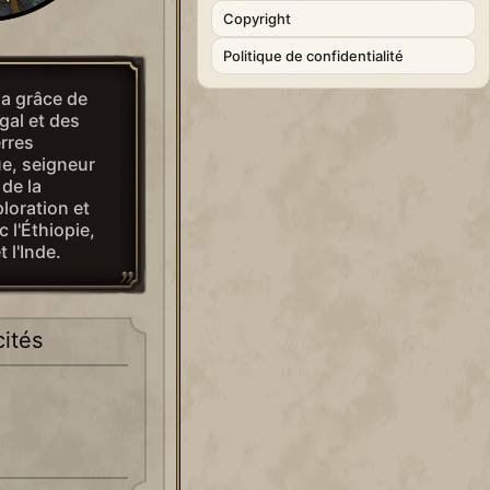
Copyright
Politique de confidentialité
la grâce de
gal et des
erres
ue, seigneur
 de la
loration et
l'Éthiopie,
t l'Inde.
cités