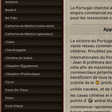
Ambiorix
Le Portugal cherche à 
Basile II
empire commercial mar
pour les ressources cô
Bà Triệu
Catherine de Médicis (reine noire)
App
Catherine de Médicis (splendeur)
La victoire du Portuga
Chaka
vaste réseau commerci
Chandragupta
côtières. N'oubliez p
internationales du Por
Christine de Suède
: Jean III préférera do
Cléopâtre (Égyptienne)
côte afin de maximise
commerciaux potentiels
Cléopâtre (Ptolémaïque)
bénéficient de tous le
Cyrus
octroie de la
produ
unités navales, et de 
Dame Six Cieux
les cases côtières et 
Didon
points d'
amiral il
Dyah Gitarja
commencer rapidement 
futurs emplacements 