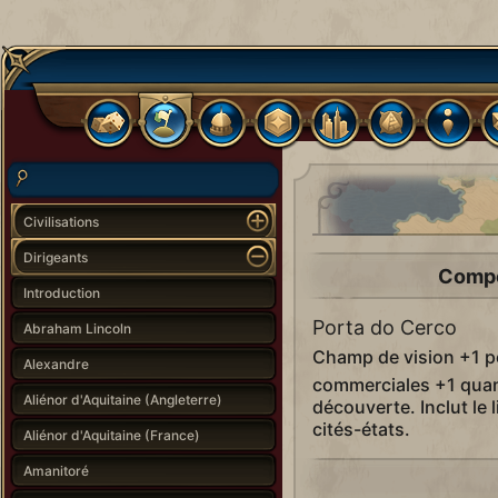
Civilisations
Dirigeants
Compé
Introduction
Porta do Cerco
Abraham Lincoln
Champ de vision +1 po
Alexandre
commerciales +1 quand
Aliénor d'Aquitaine (Angleterre)
découverte. Inclut le 
cités-états.
Aliénor d'Aquitaine (France)
Amanitoré