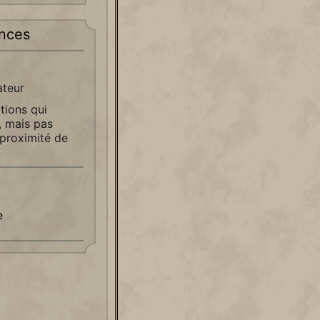
nces
ateur
ations qui
, mais pas
 proximité de
e