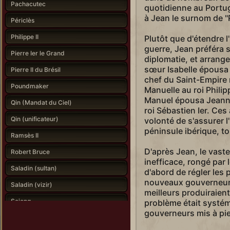
Pachacutec
quotidienne au Portuga
à Jean le surnom de ''P
Périclès
Philippe II
Plutôt que d'étendre l
guerre, Jean préféra s
Pierre Ier le Grand
diplomatie, et arrang
sœur Isabelle épousa 
Pierre II du Brésil
chef du Saint-Empire ro
Poundmaker
Manuelle au roi Philip
Manuel épousa Jeanne d
Qin (Mandat du Ciel)
roi Sébastien Ier. Ces
Qin (unificateur)
volonté de s'assurer 
péninsule ibérique, to
Ramsès II
D'après Jean, le vaste
Robert Bruce
inefficace, rongé par l
Saladin (sultan)
d'abord de régler le
nouveaux gouverneur
Saladin (vizir)
meilleurs produiraient
Sejong
problème était systém
gouverneurs mis à pie
Seondeok