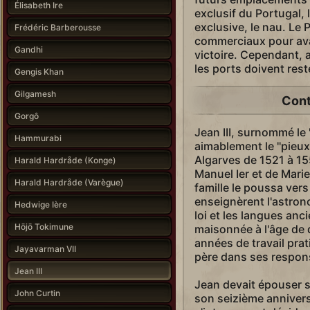
Élisabeth Ire
exclusif du Portugal, l
exclusive, le nau. Le P
Frédéric Barberousse
commerciaux pour ava
Gandhi
victoire. Cependant, a
les ports doivent res
Gengis Khan
Gilgamesh
Cont
Gorgô
Jean III, surnommé le '
Hammurabi
aimablement le ''pieux'
Algarves de 1521 à 1557.
Harald Hardråde (Konge)
Manuel Ier et de Mari
Harald Hardråde (Varègue)
famille le poussa vers
enseignèrent l'astronom
Hedwige Ière
loi et les langues anci
Hōjō Tokimune
maisonnée à l'âge de
années de travail pra
Jayavarman VII
père dans ses respons
Jean III
Jean devait épouser s
John Curtin
son seizième anniver