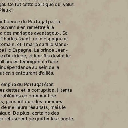
l. Ce fut cette politique qui valut
ieux''.
'influence du Portugal par la
ouvent s'en remettre à la
ea des mariages avantageux. Sa
Charles Quint, roi d'Espagne et
main, et il maria sa fille Marie-
pe II d'Espagne. Le prince Jean-
'Autriche, et leur fils devint le
 alliances témoignent d'une
l'indépendance au sein de la
ut en s'entourant d'alliés.
 empire du Portugal était
es dettes et la corruption. Il tenta
s problèmes en nommant de
s, pensant que des hommes
 de meilleurs résultats, mais le
ique. De plus, certains des
d refusèrent de quitter leur poste.