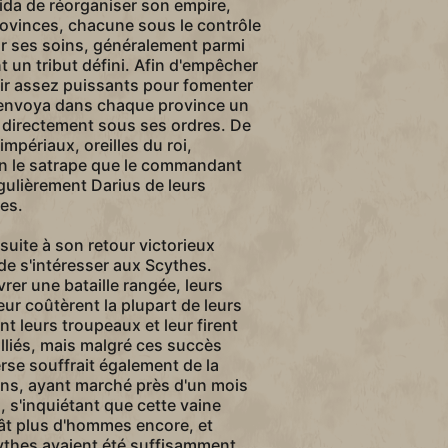
ida de réorganiser son empire,
provinces, chacune sous le contrôle
ar ses soins, généralement parmi
 un tribut défini. Afin d'empêcher
ir assez puissants pour fomenter
s envoya dans chaque province un
 directement sous ses ordres. De
impériaux, oreilles du roi,
ien le satrape que le commandant
égulièrement Darius de leurs
tes.
uite à son retour victorieux
de s'intéresser aux Scythes.
vrer une bataille rangée, leurs
eur coûtèrent la plupart de leurs
nt leurs troupeaux et leur firent
liés, mais malgré ces succès
perse souffrait également de la
ions, ayant marché près d'un mois
, s'inquiétant que cette vaine
ât plus d'hommes encore, et
ythes avaient été suffisamment