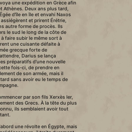
voya une expédition en Grèce afin
et Athènes. Deux ans plus tard,
gée d'île en île et envahi Naxos
assiégèrent et prirent Érétrie,
ns autre forme de procès. Ils
s le sud le long de la côte de
 à faire subir le même sort à
ent une cuisante défaite à
mée grecque forte de
attendre, Darius se lança
s préparatifs d'une nouvelle
cette fois-ci, de prendre en
ment de son armée, mais il
 tard sans avoir eu le temps de
ampagne.
mmencer par son fils Xerxès Ier,
vement des Grecs. À la tête du plus
onnu, ils semblaient avoir tout
tant.
d'abord une révolte en Égypte, mais