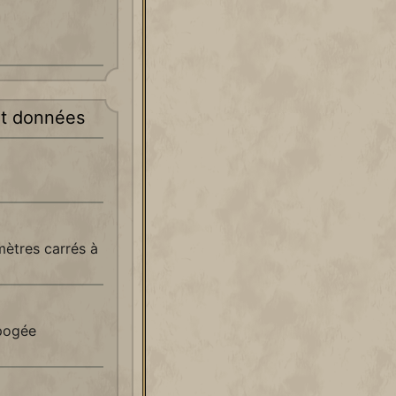
t données
mètres carrés à
apogée