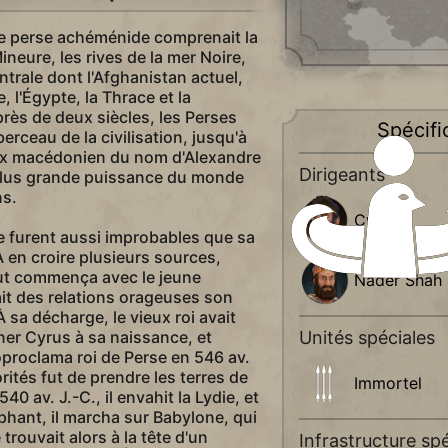
re perse achéménide comprenait la
neure, les rives de la mer Noire,
entrale dont l'Afghanistan actuel,
 l'Égypte, la Thrace et la
ès de deux siècles, les Perses
Spécifi
berceau de la civilisation, jusqu'à
ux macédonien du nom d'Alexandre
Dirigeants
 plus grande puissance du monde
ns.
Cyrus
e furent aussi improbables que sa
 en croire plusieurs sources,
ut commença avec le jeune
Nader Shah
ait des relations orageuses son
 sa décharge, le vieux roi avait
ner Cyrus à sa naissance, et
Unités spéciales
oproclama roi de Perse en 546 av.
orités fut de prendre les terres de
Immortel
0 av. J.-C., il envahit la Lydie, et
phant, il marcha sur Babylone, qui
e trouvait alors à la tête d'un
Infrastructure spé