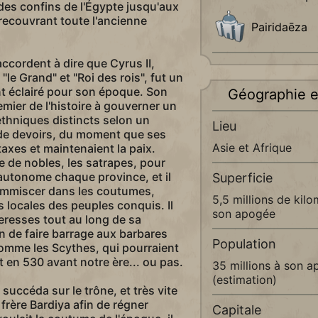
 des confins de l'Égypte jusqu'aux
 recouvrant toute l'ancienne
Pairidaēza
ccordent à dire que Cyrus II,
le Grand" et "Roi des rois", fut un
t éclairé pour son époque. Son
Géographie e
emier de l'histoire à gouverner un
thniques distincts selon un
Lieu
t de devoirs, du moment que ses
Asie et Afrique
taxes et maintenaient la paix.
 de nobles, les satrapes, pour
autonome chaque province, et il
Superficie
'immiscer dans les coutumes,
5,5 millions de kilo
s locales des peuples conquis. Il
son apogée
teresses tout au long de sa
fin de faire barrage aux barbares
Population
omme les Scythes, qui pourraient
t en 530 avant notre ère... ou pas.
35 millions à son 
(estimation)
 succéda sur le trône, et très vite
frère Bardiya afin de régner
Capitale