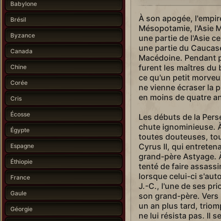
Babylone
À son apogée, l'empi
Brésil
Mésopotamie, l'Asie Mi
Byzance
une partie de l'Asie c
une partie du Caucase,
Canada
Macédoine. Pendant pr
furent les maîtres du 
Chine
ce qu'un petit morve
Corée
ne vienne écraser la
en moins de quatre a
Cris
Écosse
Les débuts de la Pers
chute ignominieuse. À
Égypte
toutes douteuses, to
Cyrus II, qui entreten
Espagne
grand-père Astyage. À
Éthiopie
tenté de faire assassi
lorsque celui-ci s'aut
France
J.-C., l'une de ses pri
Gaule
son grand-père. Vers 54
un an plus tard, triom
Géorgie
ne lui résista pas. Il s