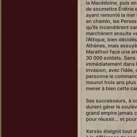
la Macédoine, puis en
de soumettre Érétrie 
ayant remonté la mer É
en chemin, les Perses 
qu'ils incendièrent sa
marchèrent ensuite ver
l'Attique, bien décidés
Athènes, mais essuyèr
Marathon face une ar
30 000 soldats. Sans 
immédiatement dans le
invasion, avec l'idée, 
personne le commande
mourut trois ans plus
mener à bien cette c
Ses successeurs, à co
durent gérer le soulè
grand empire jamais c
pour réussir... et pour
Xerxès éteignit tout 