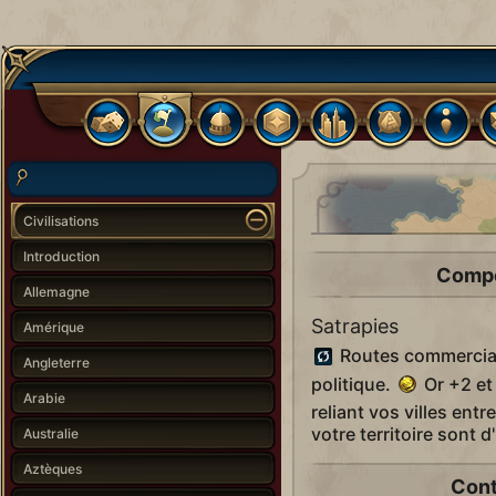
Civilisations
Introduction
Compé
Allemagne
Satrapies
Amérique
Routes commercial
Angleterre
politique.
Or +2 e
Arabie
reliant vos villes entr
votre territoire sont 
Australie
Aztèques
Cont