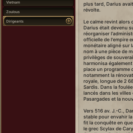
Vietnam
plus tard, Darius avai
révolte.
Zoulous
Le calme revint alors 
Dirigeants
Darius était devenu 
réorganiser l'administ
officielle de l'empire
monétaire aligné sur 
nom à une pièce de mo
privilèges de souverai
harmonisa également l
place un programme d
notamment la rénovati
royale, longue de 2 68
Sardis. Dans la foulée
lancés dans les ville
Pasargades et la nouv
Vers 516 av. J.-C., D
stable pour envahir la 
fit la conquête en qu
le grec Scylax de Cary