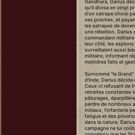
Gandhara, Darius déc
qu'il divisa en vingt 
d'un satrape choisi p
ses proches, et payant
les satrapes de deven
une rébellion, Dariu
commandant militaire
leur côté, les espions 
surveillaient aussi b
militaire, informant r
moindres faits et ges
Surnommé "le Grand" s
d'Inde, Darius décida 
Ceux-ci refusant de li
retraites constantes l
pâturages, éparpillère
perdre de nombreux al
initiaux, l'infanterie 
fatigue et des privat
dans la nature. Darius
campagne ne lui coût
convaincu que les Sc