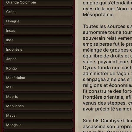
empire qui s'étendait
Grande Colombie
rives de la mer Noire,
Grèce
Mésopotamie.
Hongrie
Toutes les sources s'a
Incas
surnommé tour à tour "
souverain relativemen
Inde
empire perse fut le pr
mélange de groupes e
Indonésie
équilibre de droits e
Japon
sujets payaient leurs 
Cyrus fonda une caste
Kongo
administrer de façon 
Macédoine
s'engagea à ne pas s
religions et économie
Mali
fit construire des for
frontière orientale, a
Maoris
venus des steppes, c
Mapuches
avoir précipité sa mor
Maya
Son fils Cambyse II lui
Mongolie
assassina son propre 