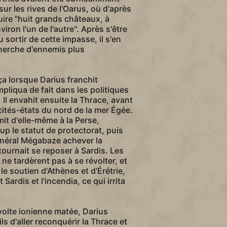
e sur les rives de l'Oarus, où d'après
ruire "huit grands châteaux, à
iron l'un de l'autre". Après s'être
 sortir de cette impasse, il s'en
cherche d'ennemis plus
a lorsque Darius franchit
impliqua de fait dans les politiques
Il envahit ensuite la Thrace, avant
cités-états du nord de la mer Égée.
t d'elle-même à la Perse,
 le statut de protectorat, puis
néral Mégabaze achever la
etournait se reposer à Sardis. Les
 ne tardèrent pas à se révolter, et
 le soutien d'Athènes et d'Érétrie,
 Sardis et l'incendia, ce qui irrita
évolte ionienne matée, Darius
s d'aller reconquérir la Thrace et