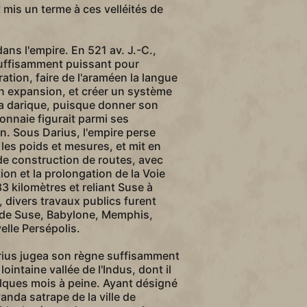
t mis un terme à ces velléités de
dans l'empire. En 521 av. J.-C.,
suffisamment puissant pour
ration, faire de l'araméen la langue
 en expansion, et créer un système
la darique, puisque donner son
nnaie figurait parmi ses
n. Sous Darius, l'empire perse
es poids et mesures, et mit en
e construction de routes, avec
on et la prolongation de la Voie
3 kilomètres et reliant Suse à
, divers travaux publics furent
s de Suse, Babylone, Memphis,
elle Persépolis.
arius jugea son règne suffisamment
lointaine vallée de l'Indus, dont il
elques mois à peine. Ayant désigné
anda satrape de la ville de