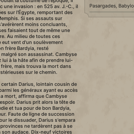
oulait la coutume de l'époque, il
Pasargades, Babylo
c une invasion : en 525 av. J.-C., il
es sur l'Égypte, remportant des
 Memphis. Si ses assauts sur
s'avérèrent moins concluants,
sses faisaient tout de même une
ire. Au milieu de toutes ces
eut vent d'un soulèvement
n frère Bardyia, resté
 malgré son assassinat. Cambyse
lui à la hâte afin de prendre lui-
frère, mais trouva la mort dans
stérieuses sur le chemin.
ertain Darius, lointain cousin de
parmi les généraux ayant eu accès
sa mort, affirma que Cambyse
espoir. Darius prit alors la tête de
die et tua pour de bon Bardyia,
teur. Faute de ligne de succession
our le dissuader, Darius s'empara
 provinces ne tardèrent pas à se
à son audace. Dix-neuf victoires