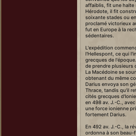
affaiblis, fit une halt
Hérodote, il fit const
soixante stades ou env
proclamé victorieux au
fut en Europe à la re
sédentaires.
L'expédition commenç
l'Hellespont, ce qui l'
grecques de l'époque. 
de prendre plusieurs 
La Macédoine se soumi
obtenant du même coup
Darius envoya son gé
Thrace, tandis qu'il r
cités grecques d'Ionie
en 498 av. J.-C., avec
une force ionienne prit
fortement Darius.
En 492 av. J.-C., la r
ordonna à son beau-fil