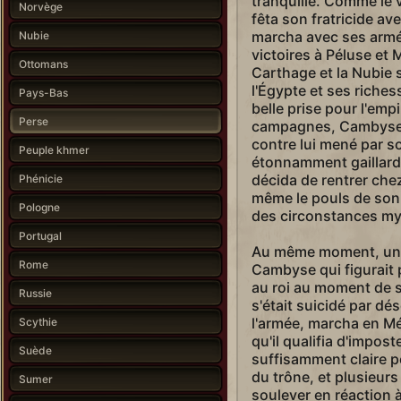
tranquille. Comme le v
Norvège
fêta son fratricide ave
marcha avec ses armé
Nubie
victoires à Péluse et
Ottomans
Carthage et la Nubie 
l'Égypte et ses riche
Pays-Bas
belle prise pour l'emp
Perse
campagnes, Cambyse 
contre lui mené par so
Peuple khmer
étonnamment gaillard
décida de rentrer chez 
Phénicie
même le pouls de son 
Pologne
des circonstances my
Portugal
Au même moment, un c
Rome
Cambyse qui figurait 
au roi au moment de 
Russie
s'était suicidé par dés
l'armée, marcha en Mé
Scythie
qu'il qualifia d'impos
Suède
suffisamment claire p
du trône, et plusieurs
Sumer
soulever en réaction 