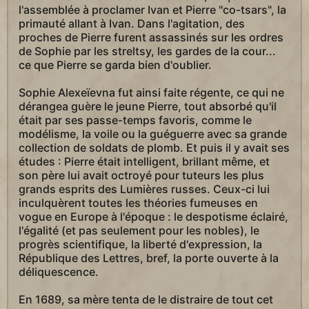
l'assemblée à proclamer Ivan et Pierre "co-tsars", la
primauté allant à Ivan. Dans l'agitation, des
proches de Pierre furent assassinés sur les ordres
de Sophie par les streltsy, les gardes de la cour...
ce que Pierre se garda bien d'oublier.
Sophie Alexeïevna fut ainsi faite régente, ce qui ne
dérangea guère le jeune Pierre, tout absorbé qu'il
était par ses passe-temps favoris, comme le
modélisme, la voile ou la guéguerre avec sa grande
collection de soldats de plomb. Et puis il y avait ses
études : Pierre était intelligent, brillant même, et
son père lui avait octroyé pour tuteurs les plus
grands esprits des Lumières russes. Ceux-ci lui
inculquèrent toutes les théories fumeuses en
vogue en Europe à l'époque : le despotisme éclairé,
l'égalité (et pas seulement pour les nobles), le
progrès scientifique, la liberté d'expression, la
République des Lettres, bref, la porte ouverte à la
déliquescence.
En 1689, sa mère tenta de le distraire de tout cet