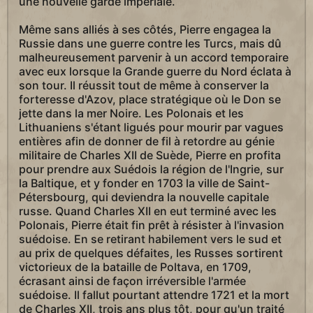
une nouvelle garde impériale.
Même sans alliés à ses côtés, Pierre engagea la
Russie dans une guerre contre les Turcs, mais dû
malheureusement parvenir à un accord temporaire
avec eux lorsque la Grande guerre du Nord éclata à
son tour. Il réussit tout de même à conserver la
forteresse d'Azov, place stratégique où le Don se
jette dans la mer Noire. Les Polonais et les
Lithuaniens s'étant ligués pour mourir par vagues
entières afin de donner de fil à retordre au génie
militaire de Charles XII de Suède, Pierre en profita
pour prendre aux Suédois la région de l'Ingrie, sur
la Baltique, et y fonder en 1703 la ville de Saint-
Pétersbourg, qui deviendra la nouvelle capitale
russe. Quand Charles XII en eut terminé avec les
Polonais, Pierre était fin prêt à résister à l'invasion
suédoise. En se retirant habilement vers le sud et
au prix de quelques défaites, les Russes sortirent
victorieux de la bataille de Poltava, en 1709,
écrasant ainsi de façon irréversible l'armée
suédoise. Il fallut pourtant attendre 1721 et la mort
de Charles XII, trois ans plus tôt, pour qu'un traité