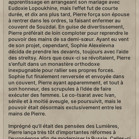
apprentissage en arrangeant son mariage avec
Eudoxie Lopoukhine, mais l'effet fut de courte
durée, et dix ans plus tard, Pierre força son épouse
à rentrer dans les ordres, la faisant enfermer au
couvent de Souzdal. En guise de divertissement,
Pierre préférait de loin comploter pour reprendre le
pouvoir des mains de sa demi-sœur. Ayant eu vent
de son projet, cependant, Sophie Alexeïevna
décida de prendre les devants, toujours avec l'aide
des streltsy. Alors que ceux-ci se révoltaient, Pierre
s'enfuit dans un monastère orthodoxe
inexpugnable pour rallier ses propres forces.
Sophie fut finalement renversée et envoyée dans
un couvent, Pierre ayant apparemment, et tout à
son honneur, des scrupules à l'idée de faire
exécuter des femmes. Le co-tsarat avec Ivan,
sénile et à moitié aveugle, se poursuivit, mais le
pouvoir était désormais exclusivement entre les
mains de Pierre.
Imprégné qu'il était des pensées des Lumières,
Pierre lança très tôt d'importantes réformes à
l'européenne afin de moderniser la Russie. Celles-ci