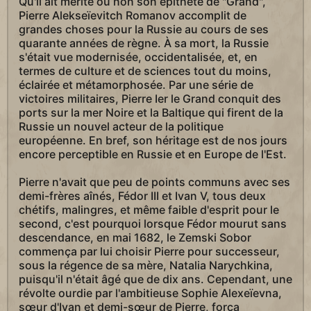
Qu'il ait mérité ou non son épithète de "Grand",
Pierre Alekseïevitch Romanov accomplit de
grandes choses pour la Russie au cours de ses
quarante années de règne. À sa mort, la Russie
s'était vue modernisée, occidentalisée, et, en
termes de culture et de sciences tout du moins,
éclairée et métamorphosée. Par une série de
victoires militaires, Pierre Ier le Grand conquit des
ports sur la mer Noire et la Baltique qui firent de la
Russie un nouvel acteur de la politique
européenne. En bref, son héritage est de nos jours
encore perceptible en Russie et en Europe de l'Est.
Pierre n'avait que peu de points communs avec ses
demi-frères aînés, Fédor III et Ivan V, tous deux
chétifs, malingres, et même faible d'esprit pour le
second, c'est pourquoi lorsque Fédor mourut sans
descendance, en mai 1682, le Zemski Sobor
commença par lui choisir Pierre pour successeur,
sous la régence de sa mère, Natalia Narychkina,
puisqu'il n'était âgé que de dix ans. Cependant, une
révolte ourdie par l'ambitieuse Sophie Alexeïevna,
sœur d'Ivan et demi-sœur de Pierre, força