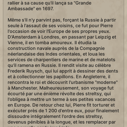
rallier à sa cause qu'il lança sa "Grande
Ambassade" en 1697.
Même s'il n'y parvint pas, forçant la Russie à partir
seule à l'assaut de ses voisins, ce fut pour Pierre
l'occasion de voir l'Europe de ses propres yeux.
D'Amsterdam à Londres, en passant par Leipzig et
Vienne, il en tomba amoureux. Il étudia la
construction navale auprès de la Compagnie
néerlandaise des Indes orientales, et loua les
services de charpentiers de marine et de matelots
qu'il ramena en Russie. Il rendit visite au célèbre
Frederik Ruysch, qui lui apprit à dessiner des dents
et à collectionner les papillons. En Angleterre, il
rencontra le roi et découvrit l'urbanisme "moderne"
à Manchester. Malheureusement, son voyage fut
écourté par une énième révolte des streltsy, qui
l'obligea à mettre un terme à ses petites vacances
en Europe. De retour chez lui, Pierre fit torturer et
exécuter près de 1 200 d'entre eux, pour finalement
dissoudre intégralement l'ordre des streltsy,
devenus pénibles à la longue, et les remplacer par