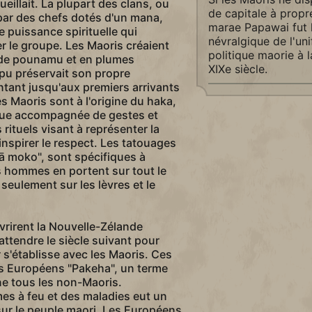
cueillait. La plupart des clans, ou
de capitale à propr
 par des chefs dotés d'un mana,
marae Papawai fut 
 puissance spirituelle qui
névralgique de l'uni
r le groupe. Les Maoris créaient
politique maorie à l
ade pounamu et en plumes
XIXe siècle.
pu préservait son propre
ntant jusqu'aux premiers arrivants
s Maoris sont à l'origine du haka,
que accompagnée de gestes et
 rituels visant à représenter la
 inspirer le respect. Les tatouages
tā moko", sont spécifiques à
s hommes en portent sur tout le
seulement sur les lèvres et le
rirent la Nouvelle-Zélande
 attendre le siècle suivant pour
 s'établisse avec les Maoris. Ces
es Européens "Pakeha", un terme
ne tous les non-Maoris.
mes à feu et des maladies eut un
 sur le peuple maori. Les Européens