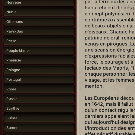
par la terre qui les ac
Norvège
hapu, étaient dirigés
Nubie
concept polynésien de
contribue à rassemble
Ottomans
de beaux objets en j
d'oiseaux. Chaque ha
Pays-Bas
patrimoine oral, remo
Perse
venus en pirogues. Le
une scansion énergi
Peuple khmer
d'expressions faciales
Phénicie
force, le courage et à
faciaux des Maoris, "
Pologne
chaque personne : le
visage, et les femmes 
Portugal
menton.
Rome
Les Européens découv
Russie
en 1642, mais il fallut
Scythie
qu'un contact régulier
derniers appelaient l
Suède
qui aujourd'hui désig
L'introduction des ar
Sumer
effet négatif durable