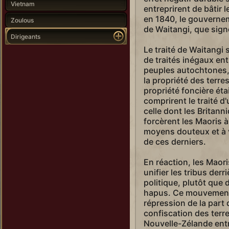
Vietnam
entreprirent de bâtir 
en 1840, le gouvernem
Zoulous
de Waitangi, que sig
Dirigeants
Le traité de Waitangi 
de traités inégaux ent
peuples autochtones, 
la propriété des terre
propriété foncière ét
comprirent le traité d
celle dont les Britann
forcèrent les Maoris à
moyens douteux et à vi
de ces derniers.
En réaction, les Maor
unifier les tribus der
politique, plutôt que 
hapus. Ce mouvement 
répression de la part
confiscation des terre
Nouvelle-Zélande ent