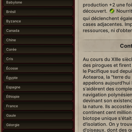
Babylone
production +2 une foi
découvert.
Nourrit
Brésil
qui déclenchent égale
Byzance
cases adjacentes. Imp
ressources, ni d'obte
Canada
Chine
Cont
Corée
Au cours du XIIIe siè
Cris
des pirogues et firent
Écosse
le Pacifique sud depu
Aotearoa, la "terre d
Égypte
appelons aujourd'hui 
Espagne
s'aidèrent des comple
navigation polynésien
Éthiopie
devinant son existenc
la nature. Ils accostè
France
continent cent millio
Gaule
biotope unique s'était
d'isolation. On y tro
Géorgie
d'oiseaux, dont des g