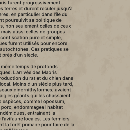
oris furent progressivement
 terres et durent reculer jusqu'à
res, en particulier dans l'île du
 poursuivit sa politique de
es, non seulement celles de ceux
é, mais aussi celles de groupes
a confiscation pure et simple,
ues furent utilisés pour encore
 autochtones. Ces pratiques se
 près d'un siècle.
 en même temps de profonds
ues. L'arrivée des Maoris
roduction du rat et du chien dans
local. Moins d'un siècle plus tard,
seaux dinornithyformes, avaient
 aigles géants qui les chassaient.
res espèces, comme l'opossum,
e porc, endommagea l'habitat
ndémiques, entraînant la
 l'avifaune locales. Les fermiers
 la forêt primaire pour faire de la