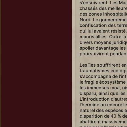
s'ensuivirent. Les Ma
chassés des meilleures
des zones inhospitaliè
Nord. Le gouvernement
confiscation des terr
qui lui avaient résist
maoris alliés. Outre l
divers moyens juridiq
spolier davantage les
poursuivirent pendant
Les îles souffrirent
traumatismes écologiq
s'accompagna de l'int
le fragile écosystème 
les immenses moa, oi
disparu, ainsi que les
L'introduction d'aut
l'hermine ou encore l
naturel des espèces e
disparition de 40 % de
abattirent massivement