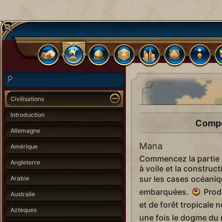
Civilisations
Introduction
Compé
Allemagne
Mana
Amérique
Commencez la partie 
Angleterre
à voile et la construc
sur les cases océani
Arabie
embarquées.
Produ
Australie
et de forêt tropicale
Aztèques
une fois le dogme du