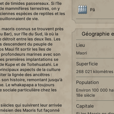
et de timides passereaux. Si l'île
 de mammifères terrestres, on y
Pā
iennes espèces de reptiles et les
uillonnaient de vie.
s maoris connus se trouvent près
Géographie e
Bar), sur l'île du Sud, là où la
 détroit entre les deux îles. Les
ls descendent du peuple de
Lieu
s Maui fit sortir les îles de
Maori
 profondeurs marines avec son
es premières implantations se
Superficie
 de Kupe et de Toitehuatahi. Le
rincipaux aspects de la culture
268 021 kilomètres
iter la lignée des ancêtres :
ns son histoire, remontant jusqu'à
Population
e. Le whakapapa a toujours
 sociale particulière chez les
Environ 100 000 ha
18e siècle
iècles qui suivirent leur arrivée
Capitale
polynésien des Maoris fut façonné
Si les Maoris ne di