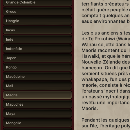
Grande Colombie
terrifiants prédateurs 
n'était guère peuplée
Grèce
comptait quelques anc
eaux environnantes bo
Hongrie
Incas
Les plus anciens site
de Te Pokohiwi (Wairau 
Inde
Wairau se jette dans le
Indonésie
Maoris racontent qu'i
Hawaiki, et que le héro
Japon
Nouvelle-Zélande des
hameçon. On dit que l
Kongo
seraient situées près
Macédoine
whakapapa, l'un des p
maorie, consiste à réc
Mali
l'orateur s'inscrit da
Maoris
un passé mythologiqu
revêtu une importance
Mapuches
Maoris.
Maya
Pendant les quelques s
Mongolie
sur l'île, l'héritage 