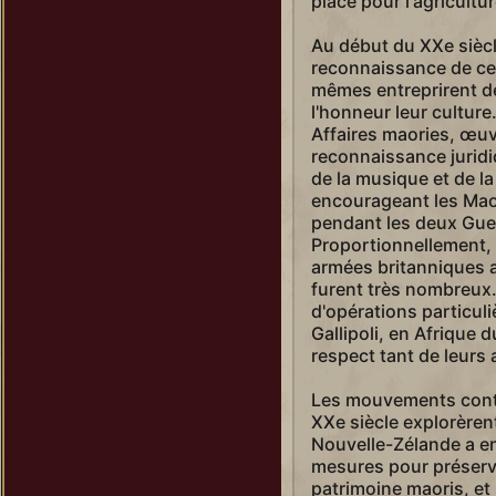
place pour l'agricultur
Au début du XXe siè
reconnaissance de ces
mêmes entreprirent de
l'honneur leur culture
Affaires maories, œuvr
reconnaissance juridi
de la musique et de la
encourageant les Maor
pendant les deux Gue
Proportionnellement, 
armées britanniques 
furent très nombreux.
d'opérations particul
Gallipoli, en Afrique d
respect tant de leurs 
Les mouvements conte
XXe siècle explorèrent
Nouvelle-Zélande a e
mesures pour préserve
patrimoine maoris, et