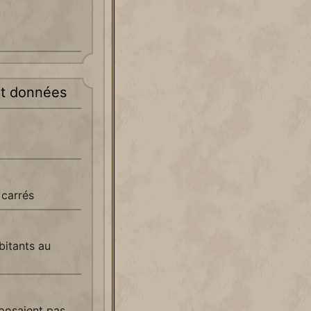
t données
 carrés
bitants au
sposaient pas