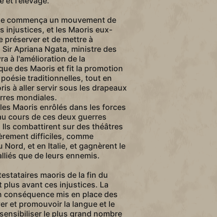
e et l'élevage.
cle commença un mouvement de
 injustices, et les Maoris eux-
 préserver et de mettre à
. Sir Apriana Ngata, ministre des
a à l'amélioration de la
que des Maoris et fit la promotion
 poésie traditionnelles, tout en
is à aller servir sous les drapeaux
rres mondiales.
les Maoris enrôlés dans les forces
au cours de ces deux guerres
 Ils combattirent sur des théâtres
ièrement difficiles, comme
u Nord, et en Italie, et gagnèrent le
alliés que de leurs ennemis.
stataires maoris de la fin du
 plus avant ces injustices. La
n conséquence mis en place des
r et promouvoir la langue et le
 sensibiliser le plus grand nombre