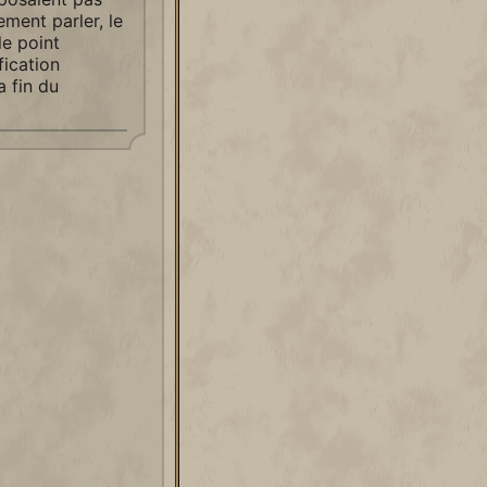
ement parler, le
le point
fication
a fin du