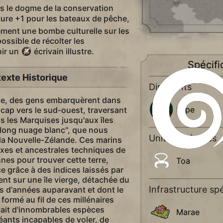
s le dogme de la conservation
ure +1 pour les bateaux de pêche,
ment une bombe culturelle sur les
ossible de récolter les
nir un
écrivain illustre.
Spécifi
exte Historique
Dirigeants
cle, des gens embarquèrent dans
Kupe
 cap vers le sud-ouest, traversant
is les Marquises jusqu'aux îles
u long nuage blanc", que nous
Unités spéciales
la Nouvelle-Zélande. Ces marins
xes et ancestrales techniques de
nes pour trouver cette terre,
Toa
e grâce à des indices laissés par
rent sur une île vierge, détachée du
Infrastructure spé
ns d'années auparavant et dont le
 formé au fil de ces millénaires
uvait d'innombrables espèces
Marae
éants incapables de voler, de