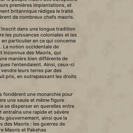
leurs premières implantations, et
ent britannique rédigea le traité
nèrent de nombreux chefs maoris.
s'inscrit dans une longue tradition
re les puissances coloniales et les
en particulier en ce qui concerne
s. La notion occidentale de
ait inconnue des Maoris, qui
'une manière bien différente de
iques l'entendaient. Ainsi, ceux-ci
 vendre leurs terres par des
l prix, en outrepassant les droits
is fondèrent une monarchie pour
rière une seule et même figure
de se disperser en querelles entre
entraîna une rapide et sévère
 du gouvernement, ainsi que la
s des Maoris : les guerres de
re Maoris et Pakehas