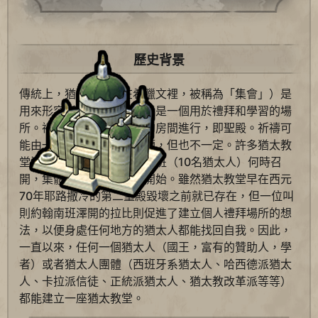
歷史背景
傳統上，猶太教堂（在希臘文裡，被稱為「集會」）是
用來形容所有猶太寺廟的，是一個用於禮拜和學習的場
所。禮拜和祈禱是在主要的房間進行，即聖殿。祈禱可
能由一位拉比（老師）帶領，但也不一定。許多猶太教
堂沒有拉比出席。無論祈禱班（10名猶太人）何時召
開，集體禮拜都可以隨時開始。雖然猶太教堂早在西元
70年耶路撒冷的第二聖殿毀壞之前就已存在，但一位叫
則約翰南班澤開的拉比則促進了建立個人禮拜場所的想
法，以便身處任何地方的猶太人都能找回自我。因此，
一直以來，任何一個猶太人（國王，富有的贊助人，學
者）或者猶太人團體（西班牙系猶太人、哈西德派猶太
人、卡拉派信徒、正統派猶太人、猶太教改革派等等）
都能建立一座猶太教堂。