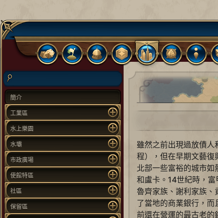
簡介
工業區
水上樂園
雖然之前出現過放債人
水壩
程），但在早期文藝復
市政廣場
北部一些富裕的城市如
使館特區
和盧卡。14世紀時，
魯齊家族、謝利家族、
社區
了當地的商業銀行，而
保留區
前還在營運的最古老的銀