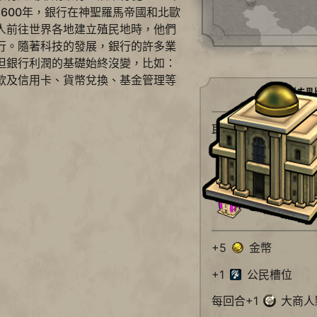
600年，銀行在神聖羅馬帝國和北歐
人前往世界各地建立殖民地時，他們
行。隨著科技的發展，銀行的許多業
但銀行利潤的基礎始終沒變，比如：
款及信用卡、貨幣兌換、基金管理等
特
取代者
大巴扎
金箔寶庫
+5
金幣
+1
公民槽位
每回合+1
大商人