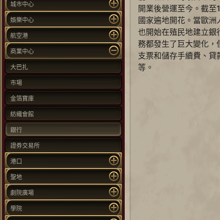
城市中心
開業後營運至今。截至1
國家遍地開花。當歐洲
娛樂中心
也開始在殖民地建立銀
航空港
務都發生了巨大變化，
商業中心
支票和儲存手續費、貸
等。
大巴扎
市場
金箔寶庫
紡織會館
銀行
證券交易所
港口
聖地
劇院廣場
學院