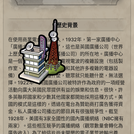
歷史背景
在使用商業電台後沒多久，1932年，第一家廣播中心
「廣播大廈」開始興建了，這也是英國廣播公司（世界
上歷史最悠久，最大的廣播公司）的所在地。廣播中心
是一個發送無線電廣播和電視電波的複雜設施（包括製
作室、音響控制室、天線，和其他許多複雜的電器設
備），所以它每次播什麼，聽眾就只能聽什麼，無法選
擇。1922年，英國廣播公司被特許作為政府的一項經營
活動向廣大英國民眾提供有益的娛樂和信息。很快，許
多英聯邦國家和少數其他國家都開始採用這種方式。美
國的模式是這樣的，透過在電台為贊助商打廣告獲得資
金，私人廣播公司播出的節目具有很強競爭性。截至
1928年，美國有3家全國性的國內廣播網絡（NBC擁有
兩家）。這些相互競爭的廣播網絡（觀眾數量會轉化為
廣告收入）為了給這片尚未開墾的電子業荒地輸出養