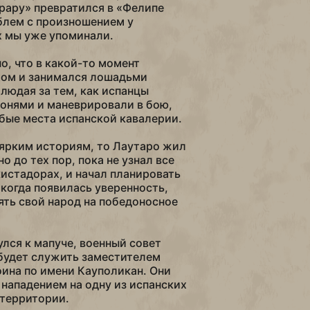
рару» превратился в «Фелипе
блем с произношением у
х мы уже упоминали.
о, что в какой-то момент
хом и занимался лошадьми
людая за тем, как испанцы
онями и маневрировали в бою,
бые места испанской кавалерии.
ярким историям, то Лаутаро жил
о до тех пор, пока не узнал все
истадорах, и начал планировать
 когда появилась уверенность,
ять свой народ на победоносное
улся к мапуче, военный совет
 будет служить заместителем
оина по имени Кауполикан. Они
нападением на одну из испанских
 территории.