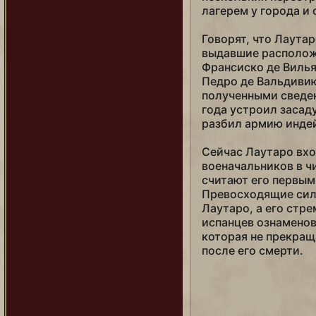
Юнлэ
лагерем у города и 
Ядвига
Говорят, что Лаута
выдавшие расположе
Франсиско де Вилья
Педро де Вальдивию
полученными сведен
года устроил засаду
разбил армию инде
Сейчас Лаутаро вхо
военачальников в ч
считают его первы
Превосходящие сил
Лаутаро, а его стр
испанцев ознаменов
которая не прекращ
после его смерти.