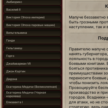
Амбиорикс
К
Василий II
Мапуче беззаветно 
Виктория (Эпоха империи)
быть грозными прот
Виктория (Эпоха паровых машин)
наступлении, так и 
Вильгельмина
Под
Ганди
Гильгамеш
Правителю мапуче 
нанять губернатора
Горго
лояльность в город
боевыми юнитами. В
Джайаварман VII
бояться противника
Джон Кэртин
преимуществами зол
переносите боевые 
Дидона
чтобы понизить лоял
Екатерина Медичи (Великолепная)
Провоцируйте беспо
производство и при
Екатерина Медичи (Черная
королева)
городов. Всадники
для атаки, но не с
Елизавета I
стратегию, ведь он