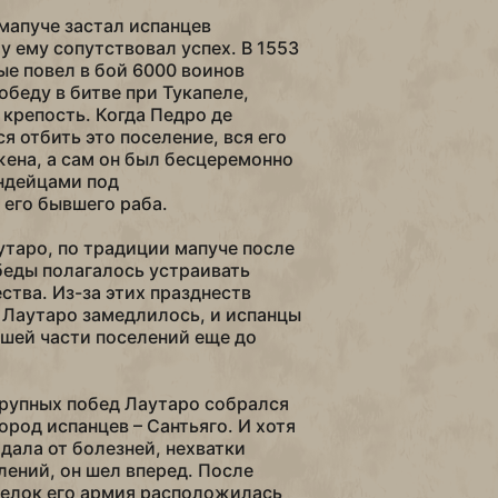
мапуче застал испанцев
у ему сопутствовал успех. В 1553
ые повел в бой 6000 воинов
обеду в битве при Тукапеле,
 крепость. Когда Педро де
я отбить это поселение, вся его
ена, а сам он был бесцеремонно
индейцами под
его бывшего раба.
утаро, по традиции мапуче после
еды полагалось устраивать
ства. Из-за этих празднеств
 Лаутаро замедлилось, и испанцы
ьшей части поселений еще до
рупных побед Лаутаро собрался
ород испанцев – Сантьяго. И хотя
дала от болезней, нехватки
лений, он шел вперед. После
релок его армия расположилась