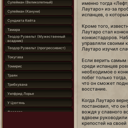
Сулейман (Великолепный)
именно тогда «Лефт
Лаутаро» из-за про
Сулейман (Кануни)
испанцев, о которы
Сундиата Кейта
Кроме того, известн
Тамара
Лаутаро стал коню
Теодор Рузвельт (Мужественный
конкистадоров. Наб
всадник)
управляли своими к
Теодор Рузвельт (прогрессивист)
Лаутаро изучил сла
Токугава
Если верить самым 
среди испанцев ровн
Томирис
необходимое о конк
Траян
побег только тогда,
что он сможет подн
Трибхувана
восстание.
Уилфрид Лорье
Когда Лаутаро верн
У Цзэтянь
постановил, что он
вождя у славного в
Феодора
вдвоем руководили 
Филипп II
крепостей на своей