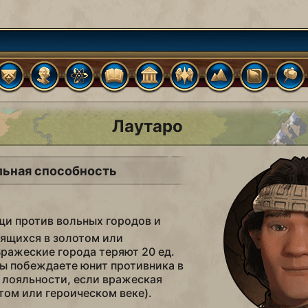
Лаутаро
льная способность
щи против вольных городов и
ящихся в золотом или
Вражеские города теряют 20 ед.
вы побеждаете юнит противника в
. лояльности, если вражеская
том или героическом веке).