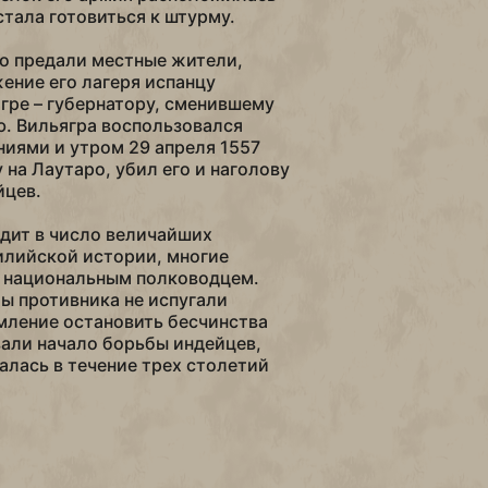
стала готовиться к штурму.
ро предали местные жители,
ние его лагеря испанцу
гре – губернатору, сменившему
. Вильягра воспользовался
иями и утром 29 апреля 1557
 на Лаутаро, убил его и наголову
йцев.
дит в число величайших
илийской истории, многие
м национальным полководцем.
ы противника не испугали
емление остановить бесчинства
али начало борьбы индейцев,
алась в течение трех столетий