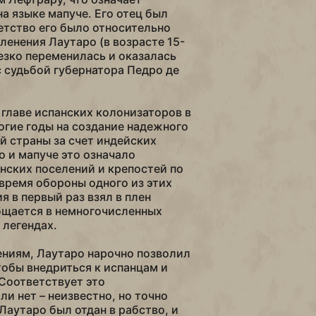
а языке мапуче. Его отец был
етство его было относительно
ленения Лаутаро (в возрасте 15-
резко переменилась и оказалась
с судьбой губернатора Педро де
 главе испанских колонизаторов в
огие годы на создание надежного
й страны за счет индейских
о и мапуче это означало
нских поселений и крепостей по
 время обороны одного из этих
я в первый раз взял в плен
бщается в немногочисленных
 легендах.
ниям, Лаутаро нарочно позволил
чтобы внедриться к испанцам и
 Соответствует это
и нет – неизвестно, но точно
Лаутаро был отдан в рабство, и