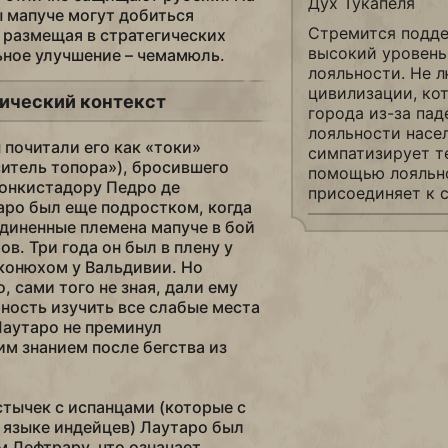
Дух Тукапеля
ы мапуче могут добиться
Стремится подд
 размещая в стратегических
высокий уровень
ьное улучшение – чемамюль.
лояльности. Не 
цивилизации, ко
ический контекст
города из-за пад
лояльности насел
почитали его как «токи»
симпатизирует те
ситель топора»), бросившего
помощью лояльн
онкистадору Педро де
присоединяет к с
аро был еще подростком, когда
диненные племена мапуче в бой
в. Три года он был в плену у
конюхом у Вальдивии. Но
 сами того не зная, дали ему
ость изучить все слабые места
Лаутаро не преминул
им знанием после бегства из
стычек с испанцами (которые с
 языке индейцев) Лаутаро был
м Лефтрару, что означает