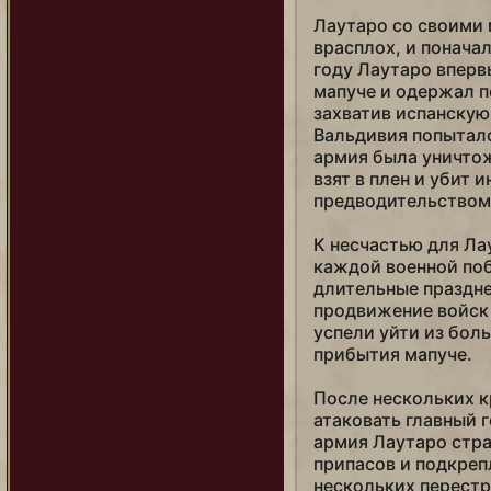
Фридрих Барбаросса
Лаутаро со своими 
Хаммурапи
врасплох, и поначал
году Лаутаро вперв
Харальд Суровый (варяг)
мапуче и одержал п
захватив испанскую
Харальд Суровый (конунг)
Вальдивия попыталс
Ходзе Токимунэ
армия была уничтож
взят в плен и убит 
Хубилай (Китай)
предводительством 
Хубилай (Монголия)
К несчастью для Ла
Цинь (Небесный мандат)
каждой военной поб
длительные праздне
Цинь (освободитель)
продвижение войск
Чака
успели уйти из бол
прибытия мапуче.
Чандрагупта
Чингисхан
После нескольких к
атаковать главный г
Чьеу Тхи Чинь
армия Лаутаро стра
припасов и подкреп
Юлий Цезарь
нескольких перест