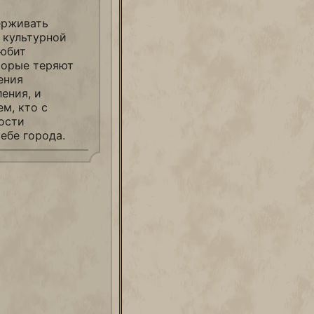
ерживать
 культурной
любит
торые теряют
ения
ения, и
м, кто с
ости
ебе города.