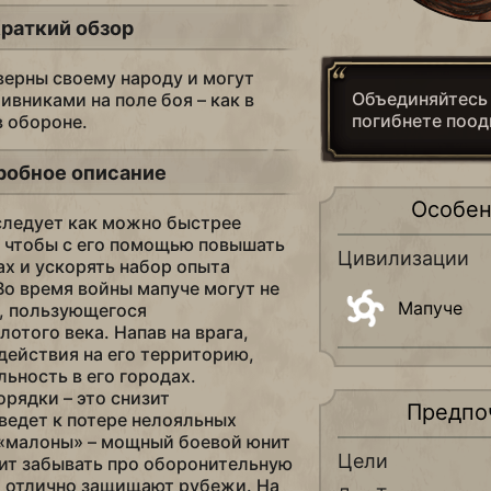
раткий обзор
верны своему народу и могут
Объединяйтесь
ивниками на поле боя – как в
погибнете поод
в обороне.
робное описание
Особен
следует как можно быстрее
, чтобы с его помощью повышать
Цивилизации
ах и ускорять набор опыта
о время войны мапуче могут не
Мапуче
, пользующегося
отого века. Напав на врага,
действия на его территорию,
ьность в его городах.
рядки – это снизит
Предпо
ведет к потере нелояльных
-«малоны» – мощный боевой юнит
Цели
тоит забывать про оборонительную
и отлично защищают рубежи. На