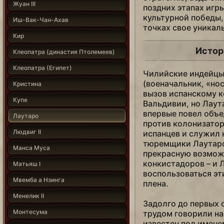
Жуан III
поздних этапах игр
культурной победы,
Иш-Вак-Чан-Ахав
точках свое уникал
Кир
Истор
Клеопатра (династия Птолемеев)
Клеопатра (Египет)
Чилийские индейцы 
(военачальник, «но
Кристина
вызов испанскому к
Купе
Вальдивии, но Лаут
впервые повел объе
Лаутаро
против колонизаторо
Людвиг II
испанцев и служил 
тюремщики Лаутаро,
Манса Муса
прекрасную возможн
конкистадоров – и 
Матьяш I
воспользоваться эт
Мвемба а Нзинга
плена.
Менелик II
Задолго до первых 
Монтесума
трудом говорили на
известен под имене