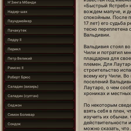
Н'Зинга Мбанди
«Быстрый Ястреб» н
вождем мапуче, и д
Надир-шах
спокойным. После п
Паундмейкер
17 лет) его судьба 
тесно переплетена 
Пачакутек
Вальдивии.
Педру II
Вальдивия стоял во
Перикл
Чили и потратил мн
плацдарма для свое
Петр Великий
племен. Для Лаутар
Рамсес II
строительство испа
всему югу Чили. Во
Роберт Брюс
поселений Вальдиви
Саладин (визирь)
Лаутаро, о чем соо
хрониках и местных
Саладин (султан)
По некоторым сведе
Седжон
взять себя в плен, 
Симон Боливар
изучить их обычаи.
действительности ил
Сондок
можно сказать, что 