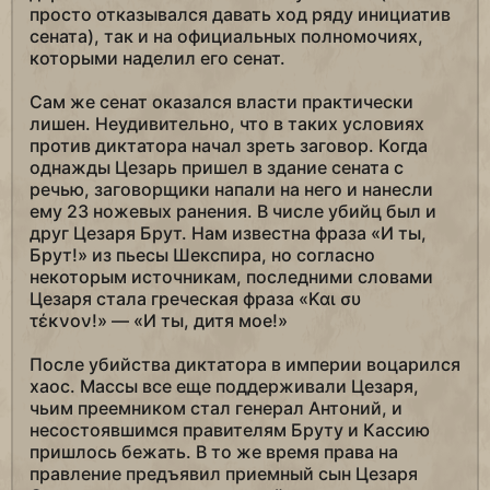
просто отказывался давать ход ряду инициатив
сената), так и на официальных полномочиях,
которыми наделил его сенат.
Сам же сенат оказался власти практически
лишен. Неудивительно, что в таких условиях
против диктатора начал зреть заговор. Когда
однажды Цезарь пришел в здание сената с
речью, заговорщики напали на него и нанесли
ему 23 ножевых ранения. В числе убийц был и
друг Цезаря Брут. Нам известна фраза «И ты,
Брут!» из пьесы Шекспира, но согласно
некоторым источникам, последними словами
Цезаря стала греческая фраза «Και συ
τέκνον!» — «И ты, дитя мое!»
После убийства диктатора в империи воцарился
хаос. Массы все еще поддерживали Цезаря,
чьим преемником стал генерал Антоний, и
несостоявшимся правителям Бруту и Кассию
пришлось бежать. В то же время права на
правление предъявил приемный сын Цезаря