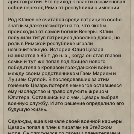
аристократии. Его приход к власти ознаменовал
собой переход Рима от республики к империи.
Род Юлиев не считался среди патрициев особо
знатным даже несмотря на то, что якобы
происходил от самой богини Венеры. Юлии
получили титул патрициев довольно давно, но
роль в Римской республике играли
незначительную. История Юлия Цезаря
начинается в 85 г. до н. э., когда он стал главой
семьи и тут же попал под прицел нового
победителя в кровавой гражданской войне
между своим родственником Гаем Марием и
Луцием Суллой. В последовавших за этим
гонениях Цезарь потерял немногое оставшееся
ему наследство и право служить жрецом
Юпитера. Оставшись ни с чем, Цезарь выбрал
военную службу. И это решение определило его
будущую жизнь.
Однажды, еще в начале своей военной карьеры,
Цезарь попал в плен к пиратам на Эгейском
море. Он сдружился со своими пленителями и