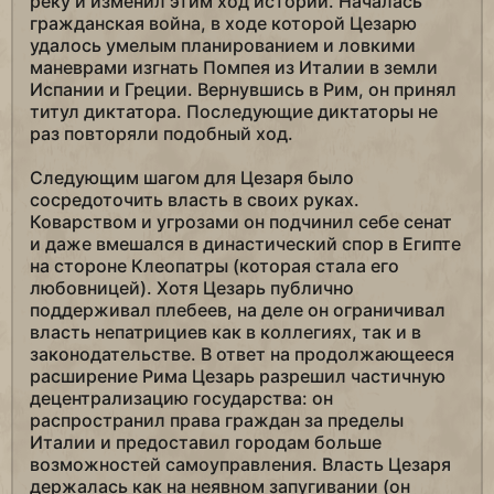
реку и изменил этим ход истории. Началась
гражданская война, в ходе которой Цезарю
удалось умелым планированием и ловкими
маневрами изгнать Помпея из Италии в земли
Испании и Греции. Вернувшись в Рим, он принял
титул диктатора. Последующие диктаторы не
раз повторяли подобный ход.
Следующим шагом для Цезаря было
сосредоточить власть в своих руках.
Коварством и угрозами он подчинил себе сенат
и даже вмешался в династический спор в Египте
на стороне Клеопатры (которая стала его
любовницей). Хотя Цезарь публично
поддерживал плебеев, на деле он ограничивал
власть непатрициев как в коллегиях, так и в
законодательстве. В ответ на продолжающееся
расширение Рима Цезарь разрешил частичную
децентрализацию государства: он
распространил права граждан за пределы
Италии и предоставил городам больше
возможностей самоуправления. Власть Цезаря
держалась как на неявном запугивании (он