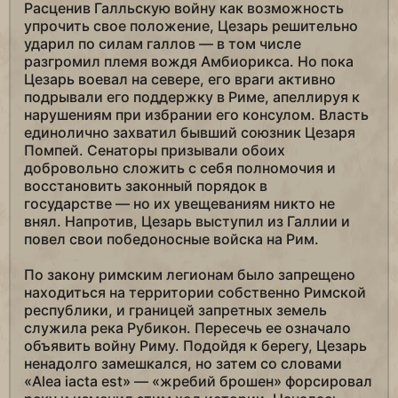
Расценив Галльскую войну как возможность
упрочить свое положение, Цезарь решительно
ударил по силам галлов — в том числе
разгромил племя вождя Амбиорикса. Но пока
Цезарь воевал на севере, его враги активно
подрывали его поддержку в Риме, апеллируя к
нарушениям при избрании его консулом. Власть
единолично захватил бывший союзник Цезаря
Помпей. Сенаторы призывали обоих
добровольно сложить с себя полномочия и
восстановить законный порядок в
государстве — но их увещеваниям никто не
внял. Напротив, Цезарь выступил из Галлии и
повел свои победоносные войска на Рим.
По закону римским легионам было запрещено
находиться на территории собственно Римской
республики, и границей запретных земель
служила река Рубикон. Пересечь ее означало
объявить войну Риму. Подойдя к берегу, Цезарь
ненадолго замешкался, но затем со словами
«Alea iacta est» — «жребий брошен» форсировал