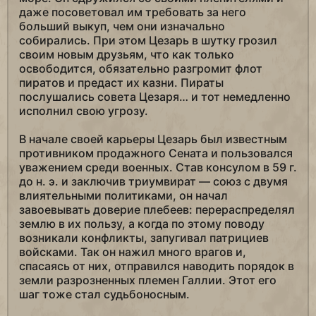
даже посоветовал им требовать за него
больший выкуп, чем они изначально
собирались. При этом Цезарь в шутку грозил
своим новым друзьям, что как только
освободится, обязательно разгромит флот
пиратов и предаст их казни. Пираты
послушались совета Цезаря… и тот немедленно
исполнил свою угрозу.
В начале своей карьеры Цезарь был известным
противником продажного Сената и пользовался
уважением среди военных. Став консулом в 59 г.
до н. э. и заключив триумвират — союз с двумя
влиятельными политиками, он начал
завоевывать доверие плебеев: перераспределял
землю в их пользу, а когда по этому поводу
возникали конфликты, запугивал патрициев
войсками. Так он нажил много врагов и,
спасаясь от них, отправился наводить порядок в
земли разрозненных племен Галлии. Этот его
шаг тоже стал судьбоносным.