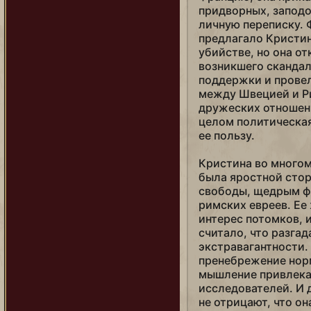
Юнлэ
придворных, заподоз
личную переписку. 
Ядвига
предлагало Кристин
убийстве, но она от
возникшего сканда
поддержки и провел
между Швецией и Ри
дружеских отношени
целом политическая
ее пользу.
Кристина во многом
была яростной сто
свободы, щедрым ф
римских евреев. Ее
интерес потомков, 
считало, что разгад
экстравагантности.
пренебрежение нор
мышление привлека
исследователей. И
не отрицают, что он