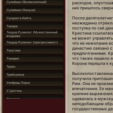
Сулейман (Великолепный)
расходов, опустоша
них пришлось сверн
Сулейман (Кануни)
После десятилетнег
Сундиата Кейта
неожиданно отрекла
Тамара
поступка по сей ден
Теодор Рузвельт (Мужественный
Кристина ссылалась
всадник)
не может управлять
Теодор Рузвельт (прогрессивист)
что ее нежелание в
династию связано с
Токугава
предпочтениями. Кр
что также лишило е
Томирис
Корона перешла к к
Траян
Высокопоставленная
Трибхувана
получила приглашен
Уилфрид Лорье
Рим. Она не произве
впечатления. Ее ма
У Цзэтянь
крепкие выражения,
одевалась в мужску
Феодора
неподобающим обра
Филипп II
государственных де