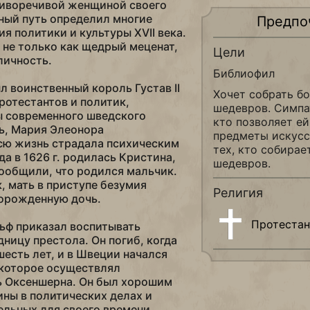
тиворечивой женщиной своего
ный путь определил многие
Предпо
я политики и культуры XVII века.
 не только как щедрый меценат,
Цели
личность.
Библиофил
 воинственный король Густав II
Хочет собрать б
ротестантов и политик,
шедевров. Симпа
 современного шведского
кто позволяет ей
ть, Мария Элеонора
предметы искусс
сю жизнь страдала психическим
тех, кто собирае
а в 1626 г. родилась Кристина,
шедевров.
ообщили, что родился мальчик.
ак, мать в приступе безумия
Религия
ворожденную дочь.
Протеста
ьф приказал воспитывать
дницу престола. Он погиб, когда
шесть лет, и в Швеции начался
 которое осуществлял
ь Оксеншерна. Он был хорошим
ны в политических делах и
ельных для своего времени