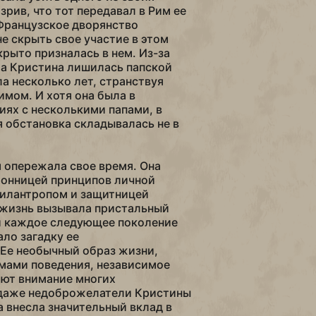
рив, что тот передавал в Рим ее
Французское дворянство
е скрыть свое участие в этом
крыто призналась в нем. Из-за
ла Кристина лишилась папской
а несколько лет, странствуя
мом. И хотя она была в
ях с несколькими папами, в
 обстановка складывалась не в
 опережала свое время. Она
ронницей принципов личной
илантропом и защитницей
 жизнь вызывала пристальный
и каждое следующее поколение
ало загадку ее
 Ее необычный образ жизни,
мами поведения, независимое
ют внимание многих
 даже недоброжелатели Кристины
а внесла значительный вклад в