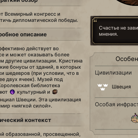
т Всемирный конгресс и
стичь дипломатической победы.
Счастье не зав
мнения.
робное описание
ффективно действует во
е и может оказывать более
Особен
ем другие цивилизации. Кристина
кие бонусы от зданий, в которых
Цивилизации
ки шедевров (при условии, что в
ее двух ячеек). Музей под
Королевская библиотека
Швеция
шают
культурный и
енциал Швеции. Эта цивилизация
Особая инфрас
 мир «мягкой силой».
ический контекст
ой образованной, просвещенной,