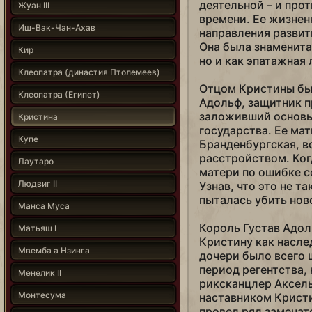
деятельной – и про
Жуан III
времени. Ее жизнен
Иш-Вак-Чан-Ахав
направления развити
Она была знаменита
Кир
но и как эпатажная 
Клеопатра (династия Птолемеев)
Отцом Кристины был
Клеопатра (Египет)
Адольф, защитник п
заложивший основы
Кристина
государства. Ее ма
Купе
Бранденбургская, в
расстройством. Когд
Лаутаро
матери по ошибке с
Людвиг II
Узнав, что это не т
пыталась убить но
Манса Муса
Король Густав Адол
Матьяш I
Кристину как насле
Мвемба а Нзинга
дочери было всего 
период регентства,
Менелик II
риксканцлер Аксел
Монтесума
наставником Кристи
провел ряд замечат