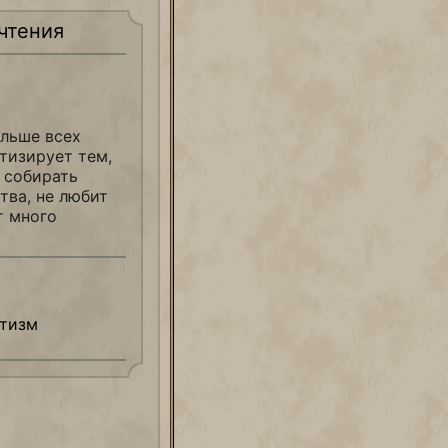
чтения
ольше всех
тизирует тем,
 собирать
тва, не любит
т много
нтизм