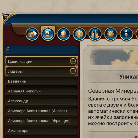
Цивилизации
Лидеры
Уника
Введение
Северная Минерв
Авраам Линкольн
Здания с тремя и б
Александр
света с двумя и бо
автоматически стан
Алиенора Аквитанская (Англия)
их ячейки заполнен
Алиенора Аквитанская (Франция)
можно построить К
Аманиторе
К