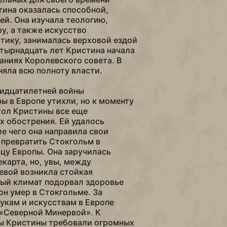
ина оказалась способной,
ей. Она изучала теологию,
ру, а также искусство
тику, занималась верховой ездой
етырнадцать лет Кристина начала
даниях Королевского совета. В
няла всю полноту власти.
ридцатилетней войны
ы в Европе утихли, но к моменту
тол Кристины все еще
х обострения. Ей удалось
ле чего она направила свои
ы превратить Стокгольм в
цу Европы. Она заручилась
карта, но, увы, между
евой возникла стойкая
ный климат подорвал здоровье
 он умер в Стокгольме. За
укам и искусствам в Европе
 «Северной Минервой». К
ы Кристины требовали огромных