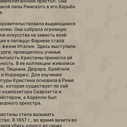
неаполитанский престол. Она
шкой папы Римского в его борьбе
в.
окровительствовала выдающимся
телям. Она собрала огромную
в искусства на зависть всей
ция в палаццо Фарнезе стала
 жизни Италии. Здесь выступали
урги, проводились ученые
антность Кристины принесла ей
ность. В ее коллекции живописи
я, Тициана, Дюрера, Брейгеля
 и Корреджо. Для изучения
туры Кристина основала в Риме
, которая существует по сей
» композитора Скарлатти и
ейстером, а Корелли был
ворного оркестра.
ристины стала вызывать
во. В 1657 г., во время визита во
зала убить одного из своих