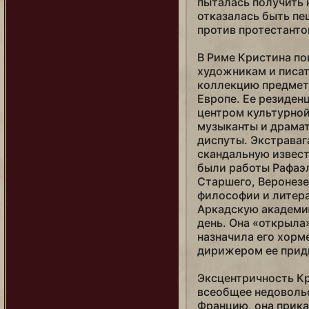
пыталась получить 
Фридрих Барбаросса
отказалась быть пе
Хаммурапи
против протестанто
Харальд Суровый (варяг)
В Риме Кристина п
художникам и писа
Харальд Суровый (конунг)
коллекцию предмето
Ходзе Токимунэ
Европе. Ее резиден
центром культурной
Хубилай (Китай)
музыканты и драмат
Хубилай (Монголия)
диспуты. Экстраваг
скандальную извест
Цинь (Небесный мандат)
были работы Рафаэл
Старшего, Веронезе
Цинь (освободитель)
философии и литера
Чака
Аркадскую академию
день. Она «открыла
Чандрагупта
назначила его хорм
Чингисхан
дирижером ее прид
Чьеу Тхи Чинь
Эксцентричность К
всеобщее недовольст
Юлий Цезарь
Францию, она прика