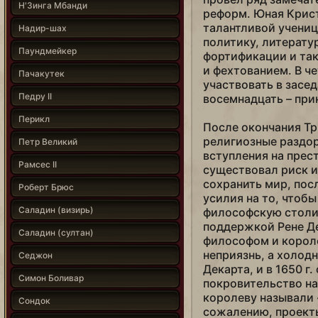
Н'Зинга Мбанди
реформ. Юная Крист
талантливой учениц
Надир-шах
политику, литерату
Паундмейкер
фортификации и так
и фехтованием. В ч
Пачакутек
участвовать в засе
Педру II
восемнадцать – при
Перикл
После окончания Т
религиозные раздор
Петр Великий
вступления на прес
Рамсес II
существовал риск и
сохранить мир, пос
Роберт Брюс
усилия на то, чтоб
Саладин (визирь)
философскую столи
поддержкой Рене Де
Саладин (султан)
философом и корол
неприязнь, а холод
Седжон
Декарта, и в 1650 г.
Симон Боливар
покровительство на
королеву называли
Сондок
сожалению, проект