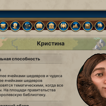
Кристина
льная способность
а
олее ячейками шедевров и чудеса
лее ячейками шедевров
овятся тематическими, когда все
ы. На площади правительства
оролевскую библиотеку.
раткий обзор