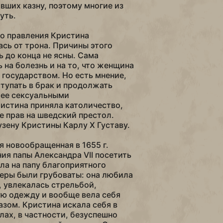
вших казну, поэтому многие из
уть.
о правления Кристина
сь от трона. Причины этого
ь до конца не ясны. Сама
 на болезнь и на то, что женщина
 государством. Но есть мнение,
ступать в брак и продолжать
 ее сексуальными
истина приняла католичество,
е прав на шведский престол.
узену Кристины Карлу X Густаву.
 новообращенная в 1655 г.
ия папы Александра VII посетить
ла на папу благоприятного
неры были грубоваты: она любила
 увлекалась стрельбой,
ю одежду и вообще вела себя
зом. Кристина искала себя в
лах, в частности, безуспешно