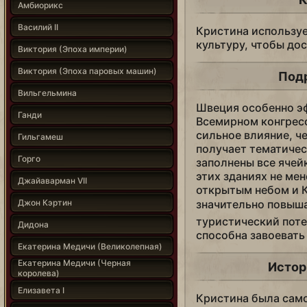
Амбиорикс
Василий II
Кристина используе
культуру, чтобы до
Виктория (Эпоха империи)
Виктория (Эпоха паровых машин)
Под
Вильгельмина
Швеция особенно э
Ганди
Всемирном конгресс
сильное влияние, ч
Гильгамеш
получает тематичес
Горго
заполнены все ячей
этих зданиях не мен
Джайаварман VII
открытым небом и 
Джон Кэртин
значительно повы
туристический пот
Дидона
способна завоевать
Екатерина Медичи (Великолепная)
Екатерина Медичи (Черная
Истор
королева)
Елизавета I
Кристина была сам