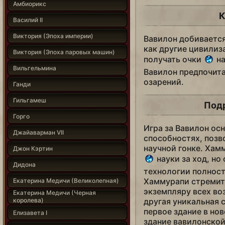
Амбиорикс
К
Василий II
Виктория (Эпоха империи)
Вавилон добивается
как другие цивилиз
Виктория (Эпоха паровых машин)
получать очки
на
Вильгельмина
Вавилон предпочита
озарений.
Ганди
Гильгамеш
Под
Горго
Игра за Вавилон ос
Джайаварман VII
способностях, позв
научной гонке. Хам
Джон Кэртин
науки за ход, но
Дидона
технологии полност
Хаммурапи стремит
Екатерина Медичи (Великолепная)
экземпляру всех во
Екатерина Медичи (Черная
королева)
другая уникальная 
первое здание в но
Елизавета I
здание вавилонской