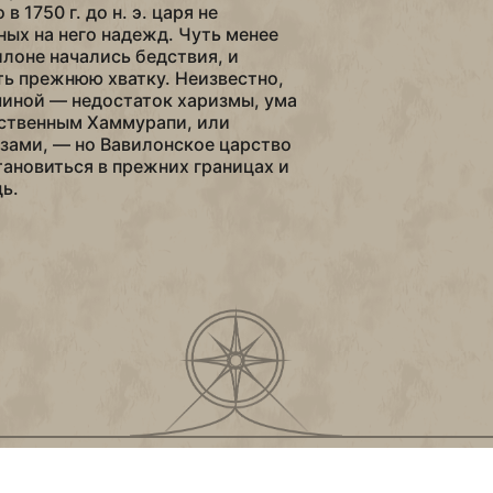
 1750 г. до н. э. царя не
ых на него надежд. Чуть менее
илоне начались бедствия, и
ть прежнюю хватку. Неизвестно,
иной — недостаток харизмы, ума
йственным Хаммурапи, или
зами, — но Вавилонское царство
тановиться в прежних границах и
ь.