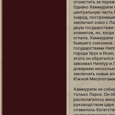
отомстить за пораже
Фридрих Барбаросса
Однако Хаммурапи не
Хаммурапи
центральную часть
(народ, построивши
Харальд Суровый (варяг)
заключил союз с Л
Харальд Суровый (конунг)
двум государствам 
эламитов, но, когд
Ходзе Токимунэ
отпала, Хаммурапи 
бывшего союзника. 
Хубилай (Китай)
государствами Нипп
Хубилай (Монголия)
города Урук и Исин
этого он обратился
Цинь (Небесный мандат)
завоевал Ниппур и 
Цинь (освободитель)
доверием нискольк
заключать новые ал
Чака
Южной Месопотамии
Чандрагупта
Хаммурапи не собир
Чингисхан
только Ларсе. Он об
располагалось амор
Чьеу Тхи Чинь
руководством царя
Юлий Цезарь
славилось богатств
контролировало рус