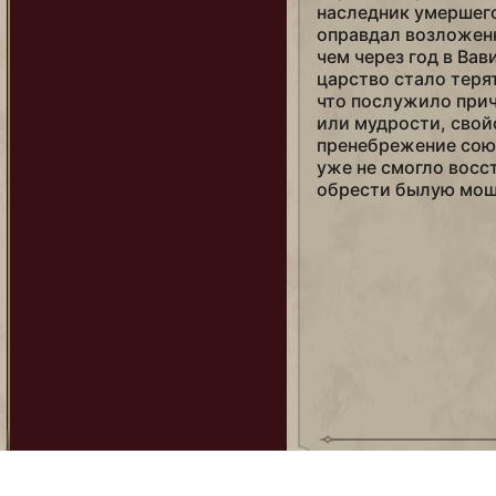
наследник умершего в
оправдал возложенн
чем через год в Вав
царство стало теря
что послужило прич
или мудрости, сво
пренебрежение сою
уже не смогло восс
обрести былую мощ