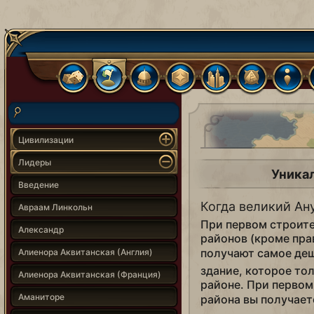
Цивилизации
Лидеры
Уника
Введение
Когда великий Ан
Авраам Линкольн
При первом строит
Александр
районов (кроме пра
получают самое деш
Алиенора Аквитанская (Англия)
здание, которое то
Алиенора Аквитанская (Франция)
районе. При первом
Аманиторе
района вы получае