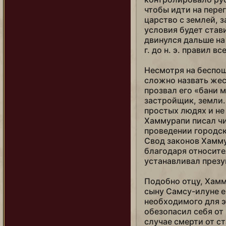
Юнлэ
чтобы идти на пере
царство с землей, з
Ядвига
условия будет стави
двинулся дальше на 
г. до н. э. правил 
Несмотря на беспо
сложно назвать же
прозвал его «бани 
застройщик, земли.
простых людях и не
Хаммурапи писал чи
проведении городск
Свод законов Хамм
благодаря относите
устанавливал през
Подобно отцу, Хам
сыну Самсу-илуне ещ
необходимого для э
обезопасил себя от
случае смерти от с