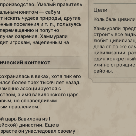
производство. Умелый правитель
Цели
кальным юнитом — сабум
т искать чудеса природы, другие
Колыбель цивили
ные поселения и т. п., пользуясь
Хаммурапи пред
 перемещению и попутно
строить все вид
олучая озарения. Хаммурапи
любит цивилизац
дит игрокам, нацеленным на
делают то же са
цивилизации, ра
один конкретный
ический контекст
или не строящие
районы.
охранилась в веках, хотя пик его
лся более трех тысяч лет назад.
изменно ассоциируется с
твом, а имя вавилонского царя
овым, но справедливым
лым правлением.
 царь Вавилона из I
йской) династии. Еще в
зрасте он унаследовал своему