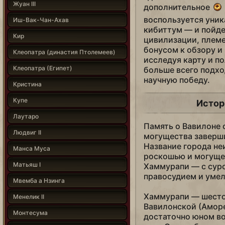
Жуан III
дополнительное
воспользуется уни
Иш-Вак-Чан-Ахав
кибиттум — и пойде
Кир
цивилизации, племен
бонусом к обзору и
Клеопатра (династия Птолемеев)
исследуя карту и п
Клеопатра (Египет)
больше всего подхо
научную победу.
Кристина
Купе
Истор
Лаутаро
Память о Вавилоне с
Людвиг II
могущества заверши
Название города не
Манса Муса
роскошью и могущес
Матьяш I
Хаммурапи — с сур
правосудием и уме
Мвемба а Нзинга
Хаммурапи — шестой
Менелик II
Вавилонской (Аморе
Монтесума
достаточно юном во