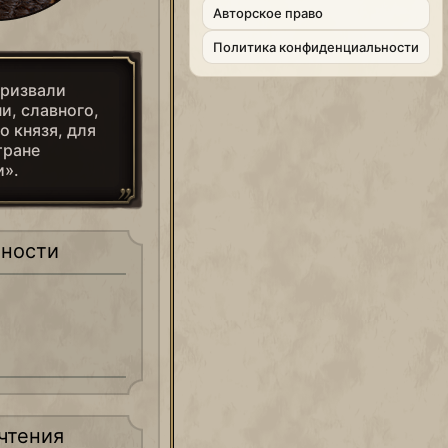
Aвторское право
Политика конфиденциальности
призвали
и, славного,
о князя, для
тране
и».
ности
чтения