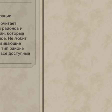
зации
почитает
ы районов и
ии, которые
мое. Не любит
звивающие
 тип района
 все доступные