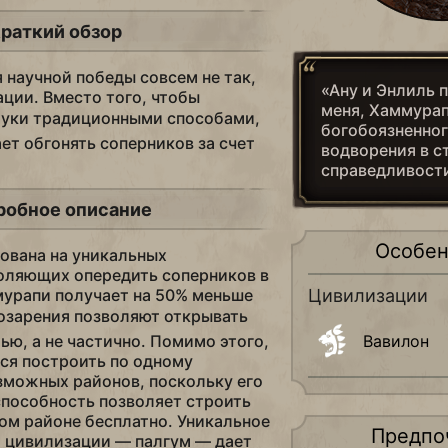
раткий обзор
 научной победы совсем не так,
«Ану и Энлиль 
ации. Вместо того, чтобы
меня, Хаммурап
уки традиционными способами,
богобоязненног
ет обгонять соперников за счет
водворения в с
справедливост
робное описание
Особен
нована на уникальных
оляющих опередить соперников в
мурапи получает на 50% меньше
Цивилизации
 озарения позволяют открывать
ью, а не частично. Помимо этого,
Вавилон
ся построить по одному
зможных районов, поскольку его
способность позволяет строить
вом районе бесплатно. Уникальное
Предпо
 цивилизации — палгум — дает