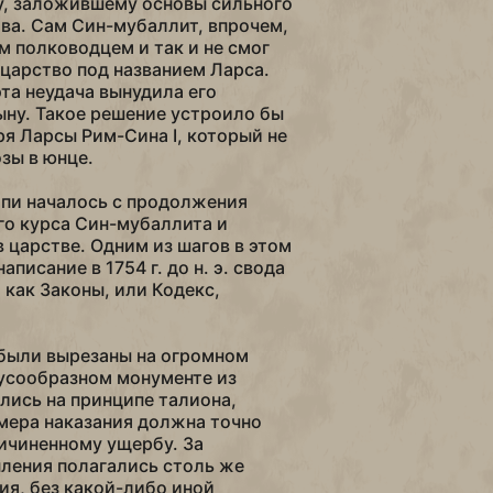
у, заложившему основы сильного
ва. Сам Син-мубаллит, впрочем,
м полководцем и так и не смог
 царство под названием Ларса.
та неудача вынудила его
ыну. Такое решение устроило бы
ря Ларсы Рим-Сина I, который не
зы в юнце.
пи началось с продолжения
о курса Син-мубаллита и
в царстве. Одним из шагов в этом
писание в 1754 г. до н. э. свода
 как Законы, или Кодекс,
были вырезаны на огромном
усообразном монументе из
лись на принципе талиона,
мера наказания должна точно
ичиненному ущербу. За
ления полагались столь же
ия, без какой-либо иной