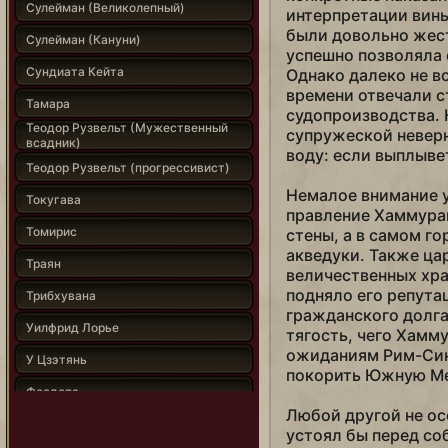
Сулейман (Великолепный)
интерпретации вины
были довольно жест
Сулейман (Кануни)
успешно позволяла 
Сундиата Кейта
Однако далеко не в
времени отвечали 
Тамара
судопроизводства. 
Теодор Рузвельт (Мужественный
супружеской невер
всадник)
воду: если выплыве
Теодор Рузвельт (прогрессивист)
Немалое внимание у
Токугава
правление Хаммура
Томирис
стены, а в самом г
акведуки. Также ца
Траян
величественных хра
подняло его репута
Трибхувана
гражданского долга
Уилфрид Лорье
тягость, чего Хамм
ожиданиям Рим-Син
У Цзэтянь
покорить Южную М
Феодора
Любой другой не ос
Филипп II
устоял бы перед со