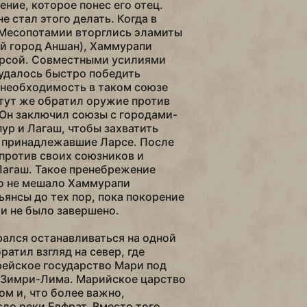
ние, которое понес его отец.
 стал этого делать. Когда в
 Месопотамии вторглись эламиты
й город Аншан), Хаммурапи
арсой. Совместными усилиями
удалось быстро победить
а необходимость в таком союзе
тут же обратил оружие против
Он заключил союзы с городами-
ур и Лагаш, чтобы захватить
, принадлежавшие Ларсе. После
 против своих союзников и
Лагаш. Такое пренебрежение
о не мешало Хаммурапи
ьянсы до тех пор, пока покорение
 не было завершено.
ался останавливаться на одной
ратил взгляд на север, где
ейское государство Мари под
 Зимри-Лима. Марийское царство
ом и, что более важно,
ло реки Евфрат. Вместо того