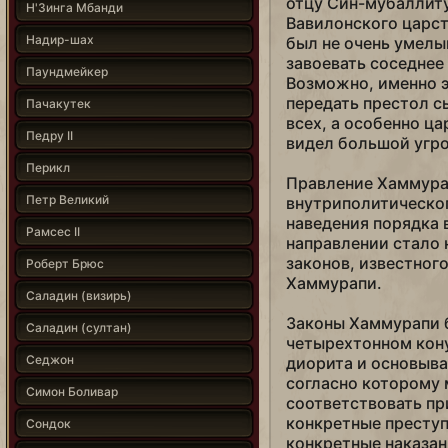
отцу Син-мубаллит
Н'Зинга Мбанди
Вавилонского царст
Надир-шах
был не очень умелы
завоевать соседнее
Паундмейкер
Возможно, именно э
передать престол с
Пачакутек
всех, а особенно ца
Педру II
видел большой угро
Перикл
Правление Хаммура
Петр Великий
внутриполитическог
наведения порядка 
Рамсес II
направлении стало на
законов, известного
Роберт Брюс
Хаммурапи.
Саладин (визирь)
Законы Хаммурапи 
Саладин (султан)
четырехтонном кон
Седжон
диорита и основыва
согласно которому 
Симон Боливар
соответствовать пр
конкретные преступ
Сондок
конкретные наказан