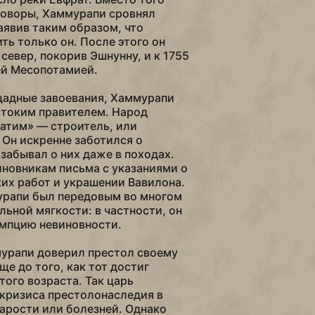
говоры, Хаммурапи сровнял
аявив таким образом, что
ть только он. После этого он
север, покорив Эшнунну, и к 1755
всей Месопотамией.
щадные завоевания, Хаммурапи
стоким правителем. Народ
матим» — строитель, или
 Он искренне заботился о
 забывал о них даже в походах.
новникам письма с указаниями о
их работ и украшении Вавилона.
урапи был передовым во многом
льной мягкости: в частности, он
умпцию невиновности.
мурапи доверил престол своему
е до того, как тот достиг
того возраста. Так царь
 кризиса престолонаследия в
тарости или болезней. Однако