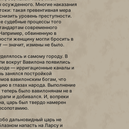
 осужденного. Многие наказания
оки: такая превентивная мера
снизить уровень преступности.
се судебные процессы того
стандартам современного
Например, обвиненную в
ности женщину могли бросить в
т — значит, измены не было.
делялось и самому городу. В
пи вокруг Вавилона появились
ороде — ирригационные каналы и
рь занялся постройкой
мов вавилонским богам, что
цию в глазах народа. Выполнение
 теперь было вавилонянам не в
урапи и добивался. И, вопреки
а, царь был твердо намерен
есопотамию.
обо дальновидный царь не
блазном напасть на Ларсу и