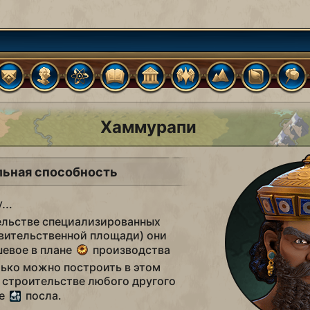
Хаммурапи
льная способность
у…
ельстве специализированных
вительственной площади) они
евое в плане
производства
лько можно построить в этом
 строительстве любого другого
те
посла.