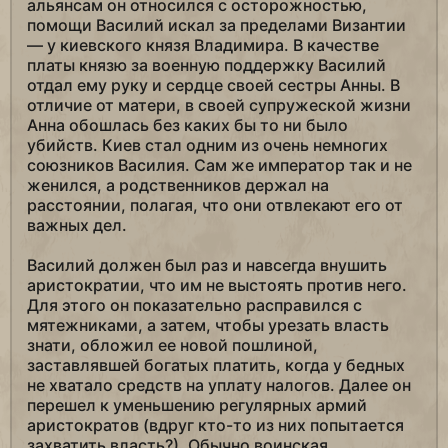
альянсам он относился с осторожностью,
помощи Василий искал за пределами Византии
— у киевского князя Владимира. В качестве
платы князю за военную поддержку Василий
отдал ему руку и сердце своей сестры Анны. В
отличие от матери, в своей супружеской жизни
Анна обошлась без каких бы то ни было
убийств. Киев стал одним из очень немногих
союзников Василия. Сам же император так и не
женился, а родственников держал на
расстоянии, полагая, что они отвлекают его от
важных дел.
Василий должен был раз и навсегда внушить
аристократии, что им не выстоять против него.
Для этого он показательно расправился с
мятежниками, а затем, чтобы урезать власть
знати, обложил ее новой пошлиной,
заставлявшей богатых платить, когда у бедных
не хватало средств на уплату налогов. Далее он
перешел к уменьшению регулярных армий
аристократов (вдруг кто-то из них попытается
захватить власть?). Обычно воинская