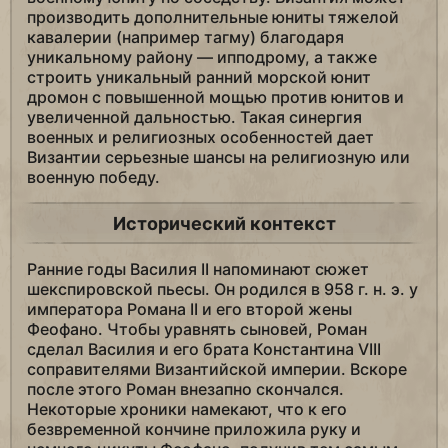
производить дополнительные юниты тяжелой
кавалерии (например тагму) благодаря
уникальному району — ипподрому, а также
строить уникальный ранний морской юнит
дромон с повышенной мощью против юнитов и
увеличенной дальностью. Такая синергия
военных и религиозных особенностей дает
Византии серьезные шансы на религиозную или
военную победу.
Исторический контекст
Ранние годы Василия II напоминают сюжет
шекспировской пьесы. Он родился в 958 г. н. э. у
императора Романа II и его второй жены
Феофано. Чтобы уравнять сыновей, Роман
сделал Василия и его брата Константина VIII
соправителями Византийской империи. Вскоре
после этого Роман внезапно скончался.
Некоторые хроники намекают, что к его
безвременной кончине приложила руку и