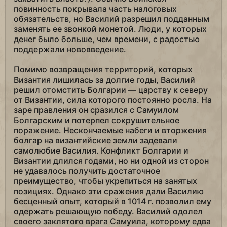
повинность покрывала часть налоговых
обязательств, но Василий разрешил подданным
заменять ее звонкой монетой. Люди, у которых
денег было больше, чем времени, с радостью
поддержали нововведение.
Помимо возвращения территорий, которых
Византия лишилась за долгие годы, Василий
решил отомстить Болгарии — царству к северу
от Византии, сила которого постоянно росла. На
заре правления он сразился с Самуилом
Болгарским и потерпел сокрушительное
поражение. Нескончаемые набеги и вторжения
болгар на византийские земли задевали
самолюбие Василия. Конфликт Болгарии и
Византии длился годами, но ни одной из сторон
не удавалось получить достаточное
преимущество, чтобы укрепиться на занятых
позициях. Однако эти сражения дали Василию
бесценный опыт, который в 1014 г. позволил ему
одержать решающую победу. Василий одолел
своего заклятого врага Самуила, которому едва