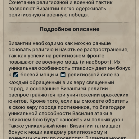
Сочетание религиозной и военной тактик
позволяют Византии легко одерживать
религиозную и военную победы.
Подробное описание
Византии необходимо как можно раньше
основать религию и начать ее распространение,
так как успехи на религиозном фронте
повышают ее военную мощь (и наоборот). Их
уникальная особенность «таксис» дает им бонус
к
боевой мощи и
религиозной силе за
каждый обращенный в их веру священный
город, а основанные Византией религии
распространяются при уничтожении вражеских
юнитов. Кроме того, если вы сможете обратить
в свою веру города противников, то благодаря
уникальной способности Василия атаки в
ближнем бою будут наносить им полный урон.
Также уникальный юнит Византии тагма дает
бонус к мощи каждому религиозному и
военному юниту по соседству. Византия может