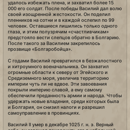
удалось избежать плена, и захватил более 15
000 его солдат. После победы Василий дал волю
своей изощренной жестокости. Он поделил
пленников на сотни и в каждой ослепил по 99
человек. Оставшиеся лишились только одного
глаза, и этим полузрячим «счастливчикам»
предстояло вести слепцов обратно в Болгарию.
После такого за Василием закрепилось
прозвище «Болгаробойца».
С годами Василий превратился в безжалостного
и хитроумного военачальника. Он захватил
огромные области к северу от Эгейского и
Средиземного моря, увеличив территорию
империи чуть ли не вдвое. Эти завоевания
покрыли империю славой, а ему самому
обеспечили преданность армии и народа. Чтобы
удержать новые владения, среди которых была
и Болгария, он снизил налоги и разрешил
самоуправление в провинциях.
Василий II умер в декабре 1025 г. н. э. Верный