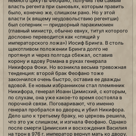
немного цикуты Феофано, получив тем самым
власть регента при сыновьях, которым править
было, конечно же, слишком рано. Но у этой
власти (к вящему неудовольствию регентши)
был соперник — придворный паракимомен
(главный министр, обычно евнух, титул которого
дословно переводится как «спящий у
императорского ложа») Иосиф Бринга. В столь
щекотливом положении Бринга долго не
протянул и через полгода сбежал, оставив
корону и вдову Романа в руках генерала
Никифора Фоки. Но возникла весьма тревожная
тенденция: второй брак Феофано тоже
закончился очень быстро, оставив ее дважды
вдовой. Ее новым избранником стал племянник
Никифора, генерал Иоанн Цимисхий, с которым,
по слухам, она уже какое-то время состояла в
порочной связи. Поговаривают, что именно
генерал пробрался во дворец и убил Никифора.
Дело шло к третьему браку, но церковь решила,
что это уж слишком, и изгнала Феофано. Однако
после смерти Цимисхия и восхождения Василия
на трон в 976 г. император вернул мать ко двору.