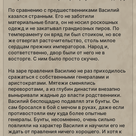
По сравнению с предшественниками Василий
казался странным. Его не заботили
материальные блага, он не носил роскошных
одежд и не закатывал грандиозных пиров. По
темпераменту он вряд ли был стоиком, но все
же отвергал расточительство, столь милое
сердцам прежних императоров. Народ и,
соответственно, двор были от него не в
восторге. С ним было просто скучно.
На заре правления Василию не раз приходилось
сражаться с собственными генералами и
аристократами. Мятежи сменялись
переворотами, а из глубин династии внезапно
выныривали жадные до власти родственники.
Василий беспощадно подавлял эти бунты. Он
сам бросался в бой с мечом в руках, даже если
противостояли ему куда более опытные
генералы. Бунты, несомненно, очень сильно
повлияли на характер Василия и научили его не
ждать от правления ничего хорошего. И хотя к