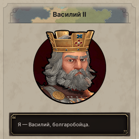
Василий II
Я — Василий, болгаробойца.