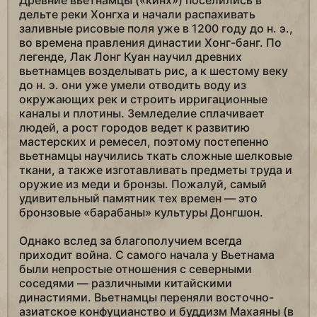
Древние вьетнамцы («кинх») поселились в
дельте реки Хонгха и начали распахивать
заливные рисовые поля уже в 1200 году до н. э.,
во времена правления династии Хонг-банг. По
легенде, Лак Лонг Куан научил древних
вьетнамцев возделывать рис, а к шестому веку
до н. э. они уже умели отводить воду из
окружающих рек и строить ирригационные
каналы и плотины. Земледелие сплачивает
людей, а рост городов ведет к развитию
мастерских и ремесел, поэтому постепенно
вьетнамцы научились ткать сложные шелковые
ткани, а также изготавливать предметы труда и
оружие из меди и бронзы. Пожалуй, самый
удивительный памятник тех времен — это
бронзовые «барабаны» культуры Донгшон.
Однако вслед за благополучием всегда
приходит война. С самого начала у Вьетнама
были непростые отношения с северными
соседями — различными китайскими
династиями. Вьетнамцы переняли восточно-
азиатское конфуцианство и буддизм Махаяны (в