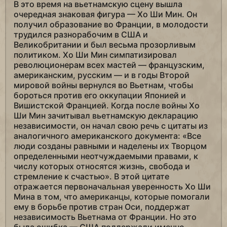
В это время на вьетнамскую сцену вышла
очередная знаковая фигура — Хо Ши Мин. Он
получил образование во Франции, в молодости
трудился разнорабочим в США и
Великобритании и был весьма прозорливым
политиком. Хо Ши Мин симпатизировал
революционерам всех мастей — французским,
американским, русским — и в годы Второй
мировой войны вернулся во Вьетнам, чтобы
бороться против его оккупации Японией и
Вишистской Францией. Когда после войны Хо
Ши Мин зачитывал вьетнамскую декларацию
независимости, он начал свою речь с цитаты из
аналогичного американского документа: «Все
люди созданы равными и наделены их Творцом
определенными неотчуждаемыми правами, к
числу которых относятся жизнь, свобода и
стремление к счастью». В этой цитате
отражается первоначальная уверенность Хо Ши
Мина в том, что американцы, которые помогали
ему в борьбе против стран Оси, поддержат
независимость Вьетнама от Франции. Но это