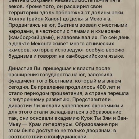
Вьетнам сохранял независимость почти пять
веков. Кроме того, он расширил свои
территории вдоль побережья от долины реки
Хонгха (район Ханоя) до дельты Меконга.
Продвигаясь на юг, Вьетнам воевал с местными
народами, в частности с тямами и кхмерами
(камбоджийцами), и завоевывал их. По сей день
в дельте Меконга живет много этнических
кхмеров, которые исповедуют особую версию
буддизма и говорят на камбоджийском языке.
Династия Ли, пришедшая к власти после
расширения государства на юг, заложила
фундамент того Вьетнама, который мы знаем
сегодня. Ее правление продлилось 400 лет и
стало периодом процветания, а страна перешла
к внутреннему развитию. Представители
династии Ли желали укрепления экономики и
для этого стали вкладываться в образование:
так, они основали академию Куок Ты Зям и Ван-
Мьеу — Храм литературы. Образование при
этом было доступно не только дворянам: в
соответствии с конфуцианской