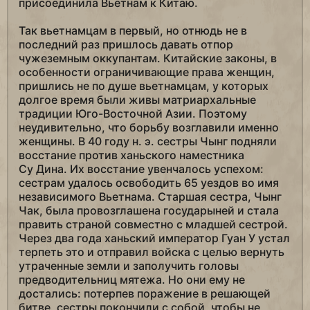
присоединила Вьетнам к Китаю.
Так вьетнамцам в первый, но отнюдь не в
последний раз пришлось давать отпор
чужеземным оккупантам. Китайские законы, в
особенности ограничивающие права женщин,
пришлись не по душе вьетнамцам, у которых
долгое время были живы матриархальные
традиции Юго-Восточной Азии. Поэтому
неудивительно, что борьбу возглавили именно
женщины. В 40 году н. э. сестры Чынг подняли
восстание против ханьского наместника
Су Дина. Их восстание увенчалось успехом:
сестрам удалось освободить 65 уездов во имя
независимого Вьетнама. Старшая сестра, Чынг
Чак, была провозглашена государыней и стала
править страной совместно с младшей сестрой.
Через два года ханьский император Гуан У устал
терпеть это и отправил войска с целью вернуть
утраченные земли и заполучить головы
предводительниц мятежа. Но они ему не
достались: потерпев поражение в решающей
битве, сестры покончили с собой, чтобы не