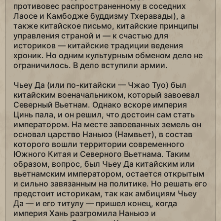
противовес распространенному в соседних
Лаосе и Камбодже буддизму Тхеравады), а
также китайское письмо, китайские принципы
управления страной и — к счастью для
историков — китайские традиции ведения
хроник. Но одним культурным обменом дело не
ограничилось. В дело вступили армии.
Чьеу Да (или по-китайски — Чжао Туо) был
китайским военачальником, который завоевал
Северный Вьетнам. Однако вскоре империя
Цинь пала, и он решил, что достоин сам стать
императором. На месте завоеванных земель он
основал царство Наньюэ (Намвьет), в состав
которого вошли территории современного
Южного Китая и Северного Вьетнама. Таким
образом, вопрос, был Чьеу Да китайским или
вьетнамским императором, остается открытым
и сильно завязанным на политике. Но решать его
предстоит историкам, так как амбициям Чьеу
Да — и его титулу — пришел конец, когда
империя Хань разгромила Наньюэ и