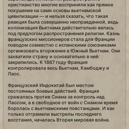
христианство многие восприняли как прямое
покушение на сами основы вьетнамской
цивилизации — и нельзя сказать, что такая
реакция была совершенно неоправданной, ведь
колонизация Вьетнама действительно велась
под предлогом распространения религии. Казнь
французских миссионеров стала для Франции
поводом совместно с испанскими союзниками
организовать вторжение в Южный Вьетнам. Они
захватили страну и основательно в ней
закрепились. К 1887 году Франция
контролировала весь Вьетнам, Камбоджу и
Лаос.
Французский Индокитай был местом
постоянных боевых действий. Франция
сражалась против Сиама за контроль над
Лаосом, а в свободное от войн с Сиамом время
боролась с вьетнамскими повстанцами. И как
только отгремели выстрелы последнего
восстания, началась Вторая мировая война.