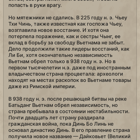
попасть в руки врагу.
Но мятежники не сдались. В 225 году н. э. Чьеу
Тхи Чинь, также известная как госпожа Чьеу,
возглавила новое восстание. И хотя она
потерпела поражение, как и сестры Чынг, ее
вклад в борьбу за свободу Вьетнама не забыт.
Дело продолжили такие лидеры восстаний, как
Ли Би, хотя окончательно независимость
Вьетнам обрел только в 938 году н. э. Но в
первом тысячелетии н.э. даже под иностранным
владычеством страна процветала: археологи
находят на местах раскопок во Вьетнаме товары
даже из Римской империи.
В 938 году н. э. после решающей битвы на реке
Батьданг Вьетнам обрел независимость, но
страна пребывала в состоянии нестабильности.
Почти двадцать лет страну раздирала
гражданская война, пока Динь Бо Линь не
основал династию Динь. В его правление страна
получила новое название — Дайковьет (Великий