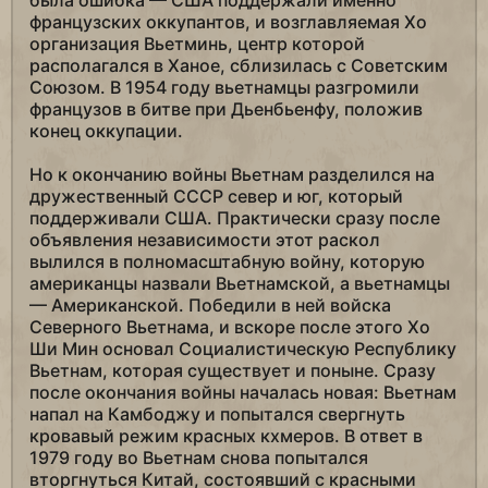
была ошибка — США поддержали именно
французских оккупантов, и возглавляемая Хо
организация Вьетминь, центр которой
располагался в Ханое, сблизилась с Советским
Союзом. В 1954 году вьетнамцы разгромили
французов в битве при Дьенбьенфу, положив
конец оккупации.
Но к окончанию войны Вьетнам разделился на
дружественный СССР север и юг, который
поддерживали США. Практически сразу после
объявления независимости этот раскол
вылился в полномасштабную войну, которую
американцы назвали Вьетнамской, а вьетнамцы
— Американской. Победили в ней войска
Северного Вьетнама, и вскоре после этого Хо
Ши Мин основал Социалистическую Республику
Вьетнам, которая существует и поныне. Сразу
после окончания войны началась новая: Вьетнам
напал на Камбоджу и попытался свергнуть
кровавый режим красных кхмеров. В ответ в
1979 году во Вьетнам снова попытался
вторгнуться Китай, состоявший с красными