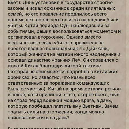
Вьет). Динь установил в государстве строгие
законы и искал союзников среди влиятельных
семей, но его правление продлилось всего
восемь лет, после чего он и его наследник были
убиты. Китай периода Сун, наблюдавший за
событиями, решил воспользоваться моментом и
организовал вторжение. Однако вместо
шестилетнего сына убитого правителя на
престол взошел военачальник Ле Дай-хань,
который женился на матери юного наследника и
основал династию «ранних Ле». Он справился с
атакой Китая благодаря хитрой тактике
(которая не описывается подробно в китайских
хрониках, но известно, что казнь всех
ответственных за поражение командующих
была ее частью). Китай на время оставил регион
в покое, хотя причиной этого, скорее всего, был
не страх перед военной мощью врага, а дань,
которую пообещал платить ему Вьетнам. Зачем
тратить силы на вторжения, когда можно
припеваючи жить на дань?