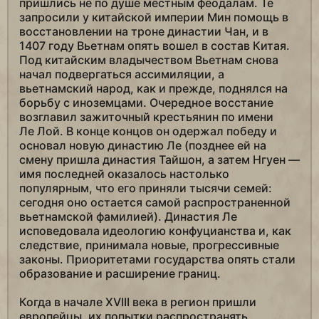
пришлись не по душе местным феодалам. Те
запросили у китайской империи Мин помощь в
восстановлении на троне династии Чан, и в
1407 году Вьетнам опять вошел в состав Китая.
Под китайским владычеством Вьетнам снова
начал подвергаться ассимиляции, а
вьетнамский народ, как и прежде, поднялся на
борьбу с иноземцами. Очередное восстание
возглавил зажиточный крестьянин по имени
Ле Лой. В конце концов он одержал победу и
основал новую династию Ле (позднее ей на
смену пришла династия Тайшон, а затем Нгуен —
имя последней оказалось настолько
популярным, что его приняли тысячи семей:
сегодня оно остается самой распространенной
вьетнамской фамилией). Династия Ле
исповедовала идеологию конфуцианства и, как
следствие, принимала новые, прогрессивные
законы. Приоритетами государства опять стали
образование и расширение границ.
Когда в начале XVIII века в регион пришли
европейцы, их попытки распространять