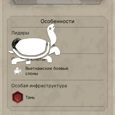
Особенности
Лидеры
Чьеу Тхи Чинь
Особые юниты
Вьетнамские боевые
слоны
Особая инфраструктура
Тань