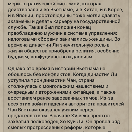
меритократической системой, которая
действовала и во Вьетнаме, и в Китае, и в Корее,
и в Японии, простолюдины тоже могли сдавать
экзамены и делать карьеру на государственной
службе. Также был положен конец
преобладанию мужчин в системе управления:
налоговыми сборами занимались женщины. Во
времена династии Ли значительную роль в
жизни общества приобрела религия, особенно
буддизм, конфуцианство и даосизм.
Однако это время в истории Вьетнама не
обошлось без конфликтов. Когда династия Ли
уступила трон династии Чан, страна
столкнулась с монгольским нашествием и
очередными вторжениями китайцев, а также
восстанием ранее завоеванных тямов. Из-за
всех этих войн и падения авторитета правителей
Чан Вьетнам оказался уязвим перед
предательством. В начале XV века престол
захватил полководец Хо Куи Ли. Он провел ряд
смелых прогрессивных реформ, которые