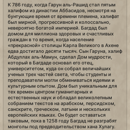
К 786 году, когда Гарун аль-Рашид стал пятым
халифом из династии Аббасидов, несмотря на
бунтующие время от времени племена, халифат
был мирной, прогрессивной и колоссально,
невероятно богатой империей. Багдад был
домом для миллиона здоровых и счастливых
граждан в то время, когда население
«прекрасной» столицы Карла Великого в Ахене
едва достигало десяти тысяч. Сын Гаруна, халиф
Абдуллах аль-Мамун, сделал Дом мудрости,
который в Багдаде основал его отец,
университетом, куда он собрал величайших
ученых трех частей света, чтобы студенты и
преподаватели могли обмениваться идеями и
культурным опытом. Дом был уникальным для
тех времен центром гуманитарных и
естественных наук и обладал великолепным
собранием текстов на арабском, персидском,
санскрите, греческом, латыни и нескольких
европейских языках. Он будет оставаться
таковым, пока в 1258 году Багдад не разграбят
монголы под предводительством хана Хулагу.