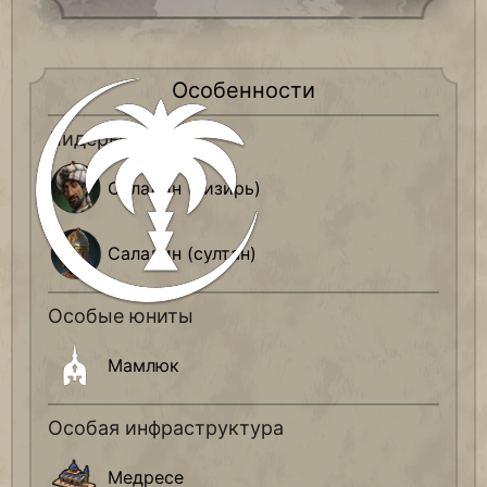
Особенности
Лидеры
Саладин (визирь)
Саладин (султан)
Особые юниты
Мамлюк
Особая инфраструктура
Медресе