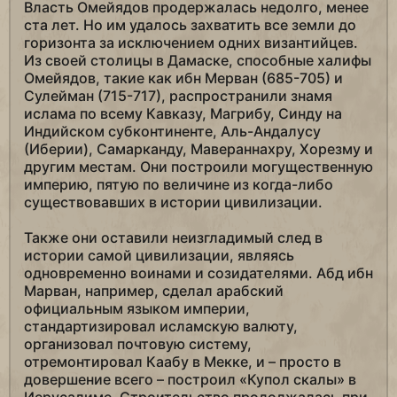
Власть Омейядов продержалась недолго, менее
ста лет. Но им удалось захватить все земли до
горизонта за исключением одних византийцев.
Из своей столицы в Дамаске, способные халифы
Омейядов, такие как ибн Мерван (685-705) и
Сулейман (715-717), распространили знамя
ислама по всему Кавказу, Магрибу, Синду на
Индийском субконтиненте, Аль-Андалусу
(Иберии), Самарканду, Мавераннахру, Хорезму и
другим местам. Они построили могущественную
империю, пятую по величине из когда-либо
существовавших в истории цивилизации.
Также они оставили неизгладимый след в
истории самой цивилизации, являясь
одновременно воинами и созидателями. Абд ибн
Марван, например, сделал арабский
официальным языком империи,
стандартизировал исламскую валюту,
организовал почтовую систему,
отремонтировал Каабу в Мекке, и – просто в
довершение всего – построил «Купол скалы» в