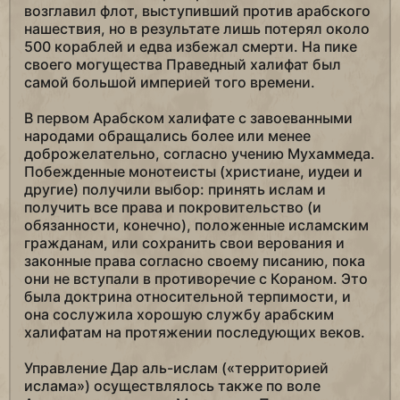
возглавил флот, выступивший против арабского
нашествия, но в результате лишь потерял около
500 кораблей и едва избежал смерти. На пике
своего могущества Праведный халифат был
самой большой империей того времени.
В первом Арабском халифате с завоеванными
народами обращались более или менее
доброжелательно, согласно учению Мухаммеда.
Побежденные монотеисты (христиане, иудеи и
другие) получили выбор: принять ислам и
получить все права и покровительство (и
обязанности, конечно), положенные исламским
гражданам, или сохранить свои верования и
законные права согласно своему писанию, пока
они не вступали в противоречие с Кораном. Это
была доктрина относительной терпимости, и
она сослужила хорошую службу арабским
халифатам на протяжении последующих веков.
Управление Дар аль-ислам («территорией
ислама») осуществлялось также по воле