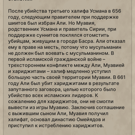
После убийства третьего халифа Усмана в 656
году, следующим правителем при поддержке
шиитов был избран Али. Но Муавия,
родственник Усмана и правитель Сирии, при
поддержке суннитов поклялся отомстить
убийцам, живущим в городе Басра. Али отказал
ему в праве на месть, потому что мусульманин
не должен был воевать с мусульманином. В
первой исламской гражданской войне –
трехстороннем конфликте между Али, Муавией
и хариджитами – халиф медленно уступил
большую часть своей территории Муавии. В 661
году Али был убит хариджитами в результате
запутанного заговора, целью которого было
убийство всех исламских лидеров. К
сожалению для хариджитов, они не смогли
вывести из игры Муавию. Заключив соглашение
с выжившим сыном Али, Муавия получил
халифат, основал династию Омейядов и
приступил к истреблению хариджитов.