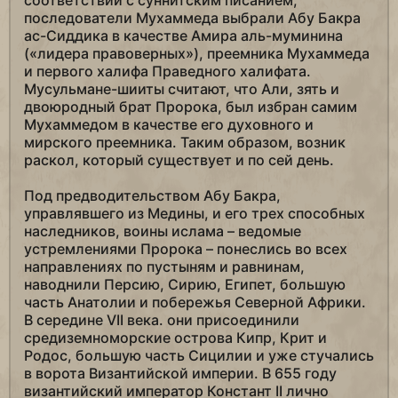
соответствии с суннитским писанием,
последователи Мухаммеда выбрали Абу Бакра
ас-Сиддика в качестве Амира аль-муминина
(«лидера правоверных»), преемника Мухаммеда
и первого халифа Праведного халифата.
Мусульмане-шииты считают, что Али, зять и
двоюродный брат Пророка, был избран самим
Мухаммедом в качестве его духовного и
мирского преемника. Таким образом, возник
раскол, который существует и по сей день.
Под предводительством Абу Бакра,
управлявшего из Медины, и его трех способных
наследников, воины ислама – ведомые
устремлениями Пророка – понеслись во всех
направлениях по пустыням и равнинам,
наводнили Персию, Сирию, Египет, большую
часть Анатолии и побережья Северной Африки.
В середине VII века. они присоединили
средиземноморские острова Кипр, Крит и
Родос, большую часть Сицилии и уже стучались
в ворота Византийской империи. В 655 году
византийский император Констант II лично