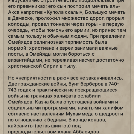
Иерусалиме. Строительство продолжалась при
его преемниках; его сын построил мечеть аль-
Акса напротив «Купола скалы», Большую мечеть
в Дамаске, проложил множество дорог, прорыл
колодцы, провел тоннели через горы – в первую
очередь, чтобы помочь его армии, но принес тем
самым пользу и обычным людям. При правлении
Омейядов религиозная терпимость была
нормой: христиане и евреи занимали важные
посты, а Омейяды могли бороться с
византийцами, не переживая насчет достаточно
христианской Сирии в тылу.
Но «неприятности в раю» все не заканчивались.
Две гражданские войны, бунт берберов в 740–
743 годах и практически не прекращающиеся
войны на границах халифата ослабили
Омейядов. Казна была опустошена войнами и
социальными программами, начатыми халифом
согласно наставлениям Мухаммеда о щедрости
по отношению к бедным. В конце концов,
кайсаниты (ветвь шиитов) под
предводительством клана Аббасидов