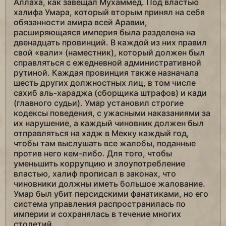
Аллаха, как завещал Мухаммед. Под властью
халифа Умара, который вторым принял на себя
обязанности амира всей Аравии,
расширяющаяся империя была разделена на
двенадцать провинций. В каждой из них правил
свой «вали» (наместник), который должен был
справляться с ежедневной административной
рутиной. Каждая провинция также назначала
шесть других должностных лиц, в том числе
сахиб аль-хараджа (сборщика штрафов) и кади
(главного судьи). Умар установил строгие
кодексы поведения, с ужасными наказаниями за
их нарушение, а каждый чиновник должен был
отправляться на хадж в Мекку каждый год,
чтобы там выслушать все жалобы, поданные
против него кем-либо. Для того, чтобы
уменьшить коррупцию и злоупотребление
властью, халиф прописал в законах, что
чиновники должны иметь большое жалование.
Умар был убит персидскими фанатиками, но его
система управления распространилась по
империи и сохранялась в течение многих
столетий.