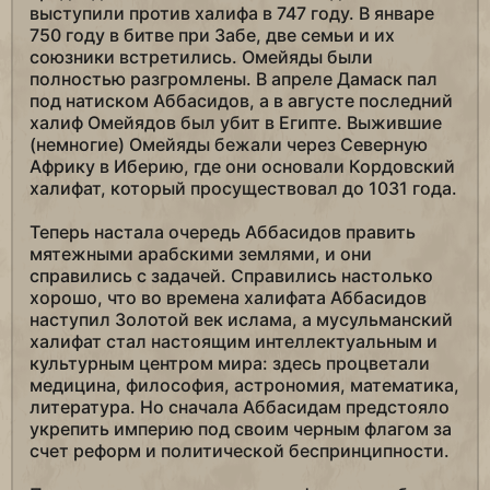
выступили против халифа в 747 году. В январе
750 году в битве при Забе, две семьи и их
союзники встретились. Омейяды были
полностью разгромлены. В апреле Дамаск пал
под натиском Аббасидов, а в августе последний
халиф Омейядов был убит в Египте. Выжившие
(немногие) Омейяды бежали через Северную
Африку в Иберию, где они основали Кордовский
халифат, который просуществовал до 1031 года.
Теперь настала очередь Аббасидов править
мятежными арабскими землями, и они
справились с задачей. Справились настолько
хорошо, что во времена халифата Аббасидов
наступил Золотой век ислама, а мусульманский
халифат стал настоящим интеллектуальным и
культурным центром мира: здесь процветали
медицина, философия, астрономия, математика,
литература. Но сначала Аббасидам предстояло
укрепить империю под своим черным флагом за
счет реформ и политической беспринципности.