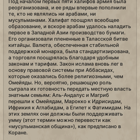
Под началом первых пяти халифов армия была
реорганизована, и ее ряды впервые пополнили
те, кто не являлись ни арабами, ни
мусульманами. Халифат поощрял всеобщее
образование, и вскоре арабам удалось наладить
первое в Западной Азии производство бумаги.
Его организовали плененные в Таласской битве
китайцы. Валюта, обеспеченная стабильной
поддержкой монарха, была стандартизирована,
а торговля поощрялась благодаря удобным
законам и тарифам. Закон ислама вновь лег в
основу правовой системы при Аббасидах,
которые оказались более религиозными, чем
Омейяды. Но, вероятно, решающую роль
сыграла их готовность передать местную власть
знатным семьям: Аль-Андалус и Магриб
перешли к Омейядам, Марокко к Идрисидам,
Ифрикия к Аглабидам, а Египет к Фатимидам. На
этих землях они должны были поддерживать
умму (этот термин можно перевести как
«мусульманская община»), как предписано в
Коране.