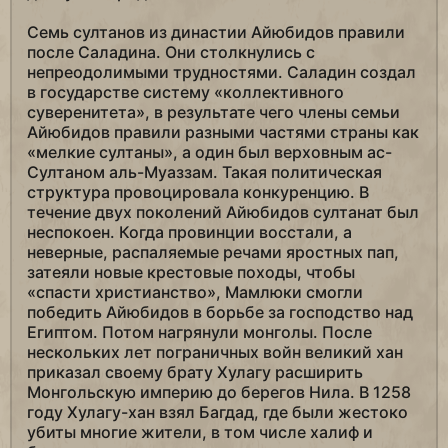
Семь султанов из династии Айюбидов правили
после Саладина. Они столкнулись с
непреодолимыми трудностями. Саладин создал
в государстве систему «коллективного
суверенитета», в результате чего члены семьи
Айюбидов правили разными частями страны как
«мелкие султаны», а один был верховным ас-
Султаном аль-Муаззам. Такая политическая
структура провоцировала конкуренцию. В
течение двух поколений Айюбидов султанат был
неспокоен. Когда провинции восстали, а
неверные, распаляемые речами яростных пап,
затеяли новые крестовые походы, чтобы
«спасти христианство», Мамлюки смогли
победить Айюбидов в борьбе за господство над
Египтом. Потом нагрянули монголы. После
нескольких лет пограничных войн великий хан
приказал своему брату Хулагу расширить
Монгольскую империю до берегов Нила. В 1258
году Хулагу-хан взял Багдад, где были жестоко
убиты многие жители, в том числе халиф и