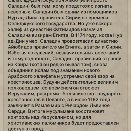
Салах ад-Дин Юсуф ибн Айюб (или просто
Саладин) был тем, кому предстояло изгнать
неверных. Саладин был одним из помощников
Нур ад-Дина, правитель Сирии во времена
Сельджукского государства. Но уже вскоре
халиф из династии Фатимидов назначил
Саладина визирем Египта. В 1174 году, когда Нур
ад-Дин умер, Саладин провозгласил династию
Айюбидов правителями Египта, а затем и Сирии.
Избегая покушений, незначительных восстаний
и тому подобного, Саладин, правивший страной
из Каира (хотя он редко бывал там), снова
объединил ислам под знаменем нового
Арабского халифата и устремил свой взор на
крестоносцев. Будучи действительно великим
полководцем, со временем он отвоюет
Иерусалим, разгромит большинство государств
крестоносцев в Леванте, а в июне 1192 года
заключит в Рамле мир с Ричардом Львиное
Сердце. В итоге мусульмане восстановят
контроль над Иерусалимом, но для
христианских паломников будет предоставлен
доступ в город.