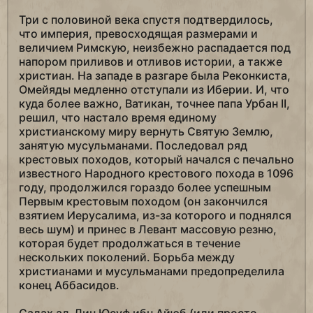
Три с половиной века спустя подтвердилось,
что империя, превосходящая размерами и
величием Римскую, неизбежно распадается под
напором приливов и отливов истории, а также
христиан. На западе в разгаре была Реконкиста,
Омейяды медленно отступали из Иберии. И, что
куда более важно, Ватикан, точнее папа Урбан II,
решил, что настало время единому
христианскому миру вернуть Святую Землю,
занятую мусульманами. Последовал ряд
крестовых походов, который начался с печально
известного Народного крестового похода в 1096
году, продолжился гораздо более успешным
Первым крестовым походом (он закончился
взятием Иерусалима, из-за которого и поднялся
весь шум) и принес в Левант массовую резню,
которая будет продолжаться в течение
нескольких поколений. Борьба между
христианами и мусульманами предопределила
конец Аббасидов.