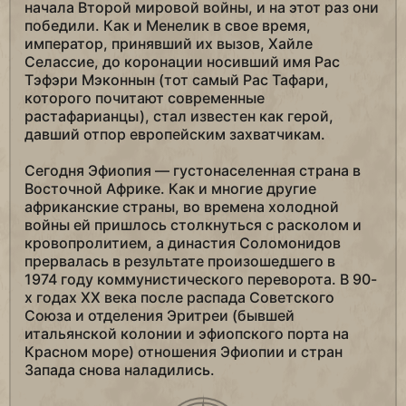
начала Второй мировой войны, и на этот раз они
победили. Как и Менелик в свое время,
император, принявший их вызов, Хайле
Селассие, до коронации носивший имя Рас
Тэфэри Мэконнын (тот самый Рас Тафари,
которого почитают современные
растафарианцы), стал известен как герой,
давший отпор европейским захватчикам.
Сегодня Эфиопия — густонаселенная страна в
Восточной Африке. Как и многие другие
африканские страны, во времена холодной
войны ей пришлось столкнуться с расколом и
кровопролитием, а династия Соломонидов
прервалась в результате произошедшего в
1974 году коммунистического переворота. В 90-
х годах XX века после распада Советского
Союза и отделения Эритреи (бывшей
итальянской колонии и эфиопского порта на
Красном море) отношения Эфиопии и стран
Запада снова наладились.