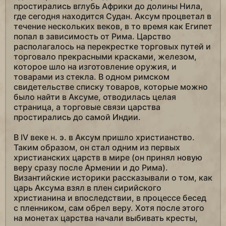
простирались вглубь Африки до долины Нила,
где сегодня находится Судан. Аксум процветал в
течение нескольких веков, в то время как Египет
попал в зависимость от Рима. Царство
располагалось на перекрестке торговых путей и
торговало прекрасными красками, железом,
которое шло на изготовление оружия, и
товарами из стекла. В одном римском
свидетельстве списку товаров, которые можно
было найти в Аксуме, отводилась целая
страница, а торговые связи царства
простирались до самой Индии.
В IV веке н. э. в Аксум пришло христианство.
Таким образом, он стал одним из первых
христианских царств в мире (он принял новую
веру сразу после Армении и до Рима).
Византийские историки рассказывали о том, как
царь Аксума взял в плен сирийского
христианина и впоследствии, в процессе бесед
с пленником, сам обрел веру. Хотя после этого
на монетах царства начали выбивать кресты,