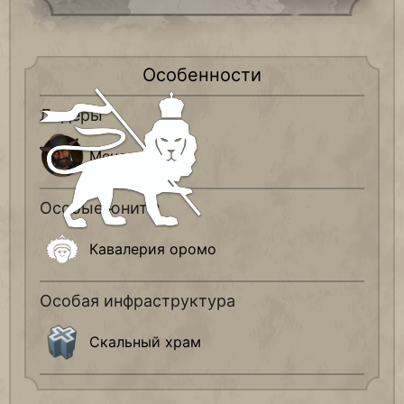
Особенности
Лидеры
Менелик II
Особые юниты
Кавалерия оромо
Особая инфраструктура
Скальный храм