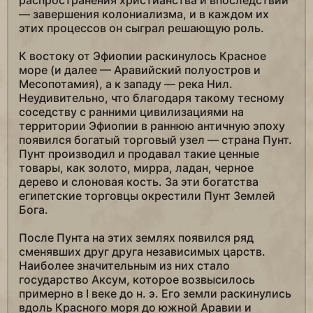
распространения христианства и впоследствии
— завершения колониализма, и в каждом их
этих процессов он сыграл решающую роль.
К востоку от Эфиопии раскинулось Красное
море (и далее — Аравийский полуостров и
Месопотамия), а к западу — река Нил.
Неудивительно, что благодаря такому тесному
соседству с ранними цивилизациями на
территории Эфиопии в раннюю античную эпоху
появился богатый торговый узел — страна Пунт.
Пунт производил и продавал такие ценные
товары, как золото, мирра, ладан, черное
дерево и слоновая кость. За эти богатства
египетские торговцы окрестили Пунт Землей
Бога.
После Пунта на этих землях появился ряд
сменявших друг друга независимых царств.
Наиболее значительным из них стало
государство Аксум, которое возвысилось
примерно в I веке до н. э. Его земли раскинулись
вдоль Красного моря до южной Аравии и