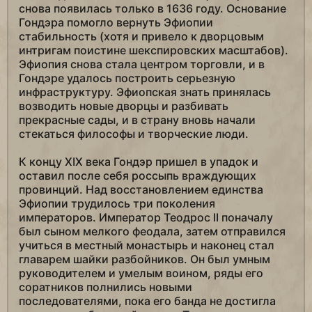
снова появилась только в 1636 году. Основание
Гондэра помогло вернуть Эфиопии
стабильность (хотя и привело к дворцовым
интригам поистине шекспировских масштабов).
Эфиопия снова стала центром торговли, и в
Гондэре удалось построить серьезную
инфраструктуру. Эфиопская знать принялась
возводить новые дворцы и разбивать
прекрасные сады, и в страну вновь начали
стекаться философы и творческие люди.
К концу XIX века Гондэр пришел в упадок и
оставил после себя россыпь враждующих
провинций. Над восстановлением единства
Эфиопии трудилось три поколения
императоров. Император Теодрос II поначалу
был сыном мелкого феодала, затем отправился
учиться в местный монастырь и наконец стал
главарем шайки разбойников. Он был умным
руководителем и умелым воином, ряды его
соратников полнились новыми
последователями, пока его банда не достигла