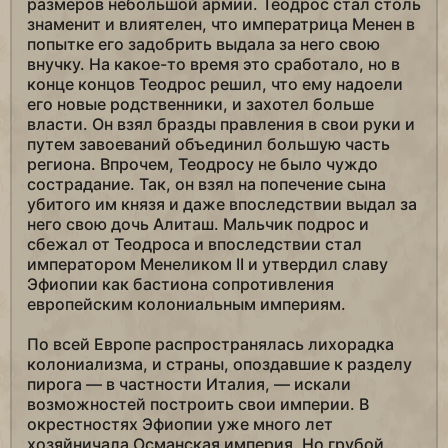
размеров небольшой армии. Теодрос стал столь
знаменит и влиятелен, что императрица Менен в
попытке его задобрить выдала за него свою
внучку. На какое-то время это сработало, но в
конце концов Теодрос решил, что ему надоели
его новые родственники, и захотел больше
власти. Он взял бразды правления в свои руки и
путем завоеваний объединил большую часть
региона. Впрочем, Теодросу не было чуждо
сострадание. Так, он взял на попечение сына
убитого им князя и даже впоследствии выдал за
него свою дочь Алиташ. Мальчик подрос и
сбежал от Теодроса и впоследствии стал
императором Менеликом II и утвердил славу
Эфиопии как бастиона сопротивления
европейским колониальным империям.
По всей Европе распространялась лихорадка
колониализма, и страны, опоздавшие к разделу
пирога — в частности Италия, — искали
возможностей построить свои империи. В
окрестностях Эфиопии уже много лет
хозяйничала Османская империя. Но грубой