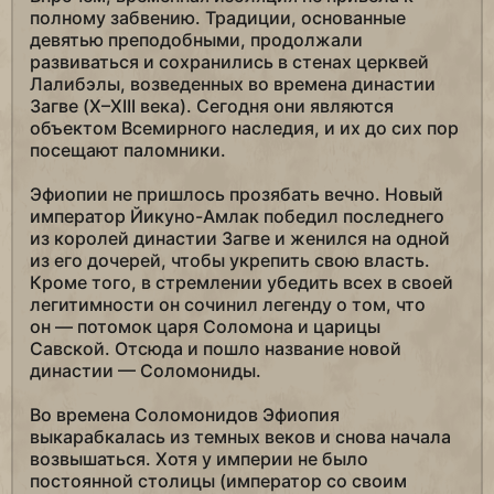
полному забвению. Традиции, основанные
девятью преподобными, продолжали
развиваться и сохранились в стенах церквей
Лалибэлы, возведенных во времена династии
Загве (X–XIII века). Сегодня они являются
объектом Всемирного наследия, и их до сих пор
посещают паломники.
Эфиопии не пришлось прозябать вечно. Новый
император Йикуно-Амлак победил последнего
из королей династии Загве и женился на одной
из его дочерей, чтобы укрепить свою власть.
Кроме того, в стремлении убедить всех в своей
легитимности он сочинил легенду о том, что
он — потомок царя Соломона и царицы
Савской. Отсюда и пошло название новой
династии — Соломониды.
Во времена Соломонидов Эфиопия
выкарабкалась из темных веков и снова начала
возвышаться. Хотя у империи не было
постоянной столицы (император со своим