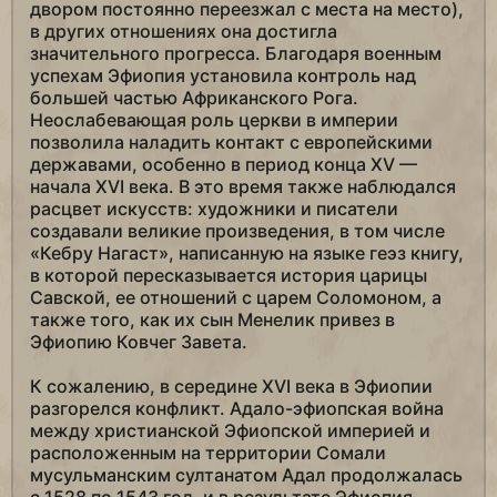
двором постоянно переезжал с места на место),
в других отношениях она достигла
значительного прогресса. Благодаря военным
успехам Эфиопия установила контроль над
большей частью Африканского Рога.
Неослабевающая роль церкви в империи
позволила наладить контакт с европейскими
державами, особенно в период конца XV —
начала XVI века. В это время также наблюдался
расцвет искусств: художники и писатели
создавали великие произведения, в том числе
«Кебру Нагаст», написанную на языке геэз книгу,
в которой пересказывается история царицы
Савской, ее отношений с царем Соломоном, а
также того, как их сын Менелик привез в
Эфиопию Ковчег Завета.
К сожалению, в середине XVI века в Эфиопии
разгорелся конфликт. Адало-эфиопская война
между христианской Эфиопской империей и
расположенным на территории Сомали
мусульманским султанатом Адал продолжалась