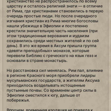
христианство не распространилось по всему
царству и осталось религией знати — в отличие
от Рима, где христианами становились в первую
очередь простые люди. Но после очередного
изгнания христиан из Рима многие богословы
нашли убежище в Эфиопии и постепенно
крестили значительную часть населения (при
этом традиционные верования и иудаизм
сохранились среди местных жителей и по сей
день). В это же время в Аксум пришла группа
«девяти преподобных» монахов, которые
перевели Библию с греческого на язык геэз и
основали в стране монастырь.
Но расстановка сил менялась. Рим пал, влияние
в регионе Красного моря приобрели лидеры
мусульманских государств, а жителям Аксума
приходилось возделывать истощенные
пустынные почвы. Со временем центр силы в
Эфиопии сместился к югу, дальше от
побережья.
Впрочем, временная изоляция не привела к