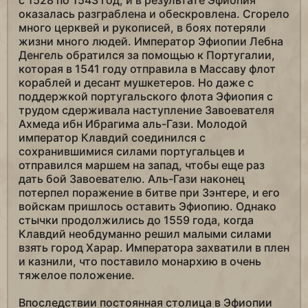
с 1528 по 1543 год, и в результате Эфиопия
оказалась разграблена и обескровлена. Сгорело
много церквей и рукописей, в боях потеряли
жизни много людей. Император Эфиопии Лебна
Денгель обратился за помощью к Португалии,
которая в 1541 году отправила в Массаву флот
кораблей и десант мушкетеров. Но даже с
поддержкой португальского флота Эфиопия с
трудом сдерживала наступление Завоевателя
Ахмеда ибн Ибрагима аль-Гази. Молодой
император Клавдий соединился с
сохранившимися силами португальцев и
отправился маршем на запад, чтобы еще раз
дать бой Завоевателю. Аль-Гази наконец
потерпел поражение в битве при Зэнтере, и его
войскам пришлось оставить Эфиопию. Однако
стычки продолжились до 1559 года, когда
Клавдий необдуманно решил малыми силами
взять город Харар. Императора захватили в плен
и казнили, что поставило монархию в очень
тяжелое положение.
Впоследствии постоянная столица в Эфиопии