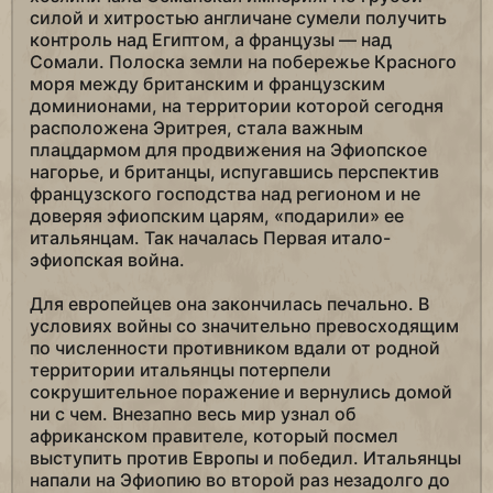
силой и хитростью англичане сумели получить
контроль над Египтом, а французы — над
Сомали. Полоска земли на побережье Красного
моря между британским и французским
доминионами, на территории которой сегодня
расположена Эритрея, стала важным
плацдармом для продвижения на Эфиопское
нагорье, и британцы, испугавшись перспектив
французского господства над регионом и не
доверяя эфиопским царям, «подарили» ее
итальянцам. Так началась Первая итало-
эфиопская война.
Для европейцев она закончилась печально. В
условиях войны со значительно превосходящим
по численности противником вдали от родной
территории итальянцы потерпели
сокрушительное поражение и вернулись домой
ни с чем. Внезапно весь мир узнал об
африканском правителе, который посмел
выступить против Европы и победил. Итальянцы
напали на Эфиопию во второй раз незадолго до