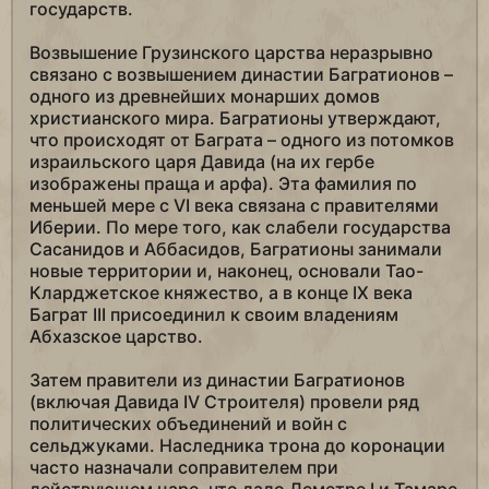
государств.
Возвышение Грузинского царства неразрывно
связано с возвышением династии Багратионов –
одного из древнейших монарших домов
христианского мира. Багратионы утверждают,
что происходят от Баграта – одного из потомков
израильского царя Давида (на их гербе
изображены праща и арфа). Эта фамилия по
меньшей мере с VI века связана с правителями
Иберии. По мере того, как слабели государства
Сасанидов и Аббасидов, Багратионы занимали
новые территории и, наконец, основали Тао-
Кларджетское княжество, а в конце IX века
Баграт III присоединил к своим владениям
Абхазское царство.
Затем правители из династии Багратионов
(включая Давида IV Строителя) провели ряд
политических объединений и войн с
сельджуками. Наследника трона до коронации
часто назначали соправителем при