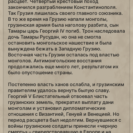
расцвет. Четвертый крестовый поход
закончился разграблением Константинополя.
Так Грузия лишилась своего главного союзника.
В то же время на Грузию напали монголы,
грузинская армия была наголову разбита, сын
Тамары царь Георгий IV погиб. Трон наследовала
дочь Тамары Русудан, но она не смогла
остановить монгольское нашествие и была
вынуждена бежать в Западную Грузию.
Восточная часть Грузии осталась под властью
монголов. Антимонгольские восстания
продолжались еще много лет, результатом их
было опустошение страны.
Постепенно власть ханов ослабла, и грузинским
правителям удалось вернуть былую славу.
Георгий V Блистательный отвоевал часть
грузинских земель, прекратил выплату дани
монголам и установил дипломатические
отношения с Византией, Генуей и Венецией. Но
период расцвета был недолгим. Вернувшиеся с
войны грузинские солдаты принесли «черную
смерть» – свирепствовавшую в Европе и на