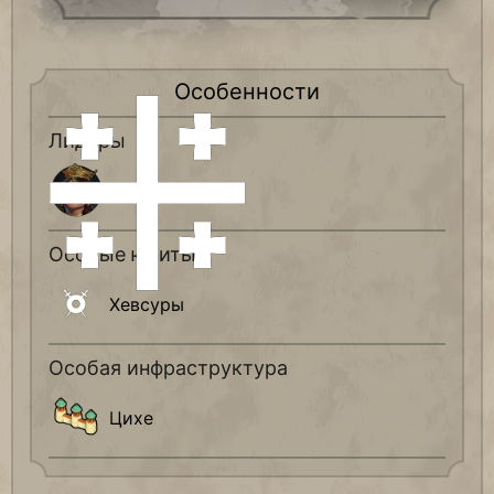
Особенности
Лидеры
Тамара
Особые юниты
Хевсуры
Особая инфраструктура
Цихе