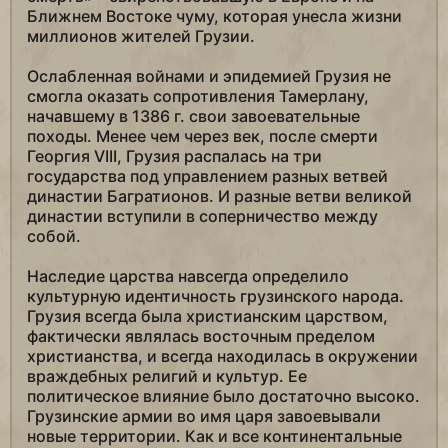
Ближнем Востоке чуму, которая унесла жизни
миллионов жителей Грузии.
Ослабленная войнами и эпидемией Грузия не
смогла оказать сопротивления Тамерлану,
начавшему в 1386 г. свои завоевательные
походы. Менее чем через век, после смерти
Георгия VIII, Грузия распалась на три
государства под управлением разных ветвей
династии Багратионов. И разные ветви великой
династии вступили в соперничество между
собой.
Наследие царства навсегда определило
культурную идентичность грузинского народа.
Грузия всегда была христианским царством,
фактически являлась восточным пределом
христианства, и всегда находилась в окружении
враждебных религий и культур. Ее
политическое влияние было достаточно высоко.
Грузинские армии во имя царя завоевывали
новые территории. Как и все континентальные