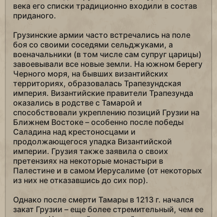
века его списки традиционно входили в состав
приданого.
Грузинские армии часто встречались на поле
боя со своими соседями сельджуками, а
военачальники (в том числе сам супруг царицы)
завоевывали все новые земли. На южном берегу
Черного моря, на бывших византийских
территориях, образовалась Трапезундская
империя. Византийские правители Трапезунда
оказались в родстве с Тамарой и
способствовали укреплению позиций Грузии на
Ближнем Востоке – особенно после победы
Саладина над крестоносцами и
продолжающегося упадка Византийской
империи. Грузия также заявила о своих
претензиях на некоторые монастыри в
Палестине и в самом Иерусалиме (от некоторых
из них не отказавшись до сих пор).
Однако после смерти Тамары в 1213 г. начался
закат Грузии – еще более стремительный, чем ее