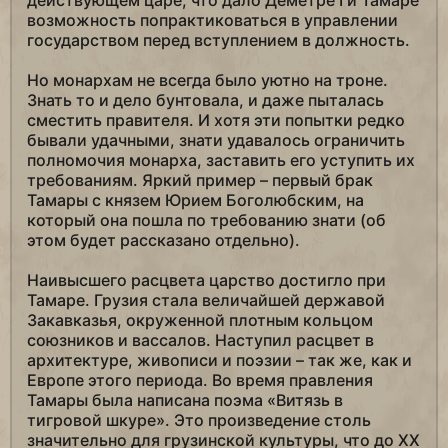
действующем царе, что дало Деметре I и Тамаре
возможность попрактиковаться в управлении
государством перед вступлением в должность.
Но монархам не всегда было уютно на троне.
Знать то и дело бунтовала, и даже пыталась
сместить правителя. И хотя эти попытки редко
бывали удачными, знати удавалось ограничить
полномочия монарха, заставить его уступить их
требованиям. Яркий пример – первый брак
Тамары с князем Юрием Боголюбским, на
который она пошла по требованию знати (об
этом будет рассказано отдельно).
Наивысшего расцвета царство достигло при
Тамаре. Грузия стала величайшей державой
Закавказья, окруженной плотным кольцом
союзников и вассалов. Наступил расцвет в
архитектуре, живописи и поэзии – так же, как и
Европе этого периода. Во время правления
Тамары была написана поэма «Витязь в
тигровой шкуре». Это произведение столь
значительно для грузинской культуры, что до XX