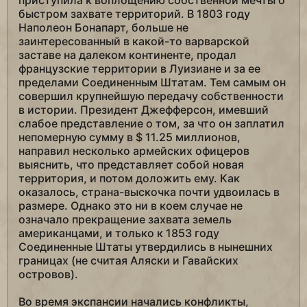
приступила к воплощению собственной мечты о
быстром захвате территорий. В 1803 году
Наполеон Бонапарт, больше не
заинтересованный в какой-то варварской
заставе на далеком континенте, продал
французские территории в Луизиане и за ее
пределами Соединенным Штатам. Тем самым он
совершил крупнейшую передачу собственности
в истории. Президент Джефферсон, имевший
слабое представление о том, за что он заплатил
непомерную сумму в $ 11.25 миллионов,
направил несколько армейских офицеров
выяснить, что представляет собой новая
территория, и потом доложить ему. Как
оказалось, страна-выскочка почти удвоилась в
размере. Однако это ни в коем случае не
означало прекращение захвата земель
американцами, и только к 1853 году
Соединенные Штаты утвердились в нынешних
границах (не считая Аляски и Гавайских
островов).
Во время экспансии начались конфликты,