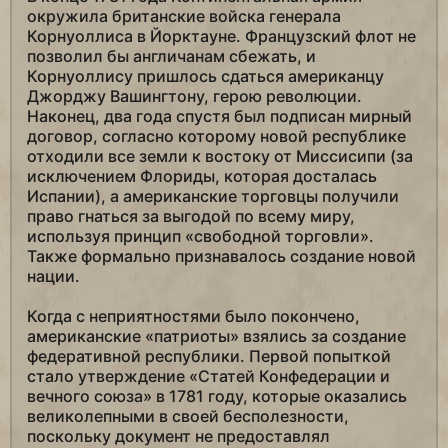
окружила британские войска генерала
Корнуоллиса в Йорктауне. Французский флот не
позволил бы англичанам сбежать, и
Корнуоллису пришлось сдаться американцу
Джорджу Вашингтону, герою революции.
Наконец, два года спустя был подписан мирный
договор, согласно которому новой республике
отходили все земли к востоку от Миссисипи (за
исключением Флориды, которая досталась
Испании), а американские торговцы получили
право гнаться за выгодой по всему миру,
используя принцип «свободной торговли».
Также формально признавалось создание новой
нации.
Когда с неприятностями было покончено,
американские «патриоты» взялись за создание
федеративной республики. Первой попыткой
стало утверждение «Статей Конфедерации и
вечного союза» в 1781 году, которые оказались
великолепными в своей бесполезности,
поскольку документ не предоставлял