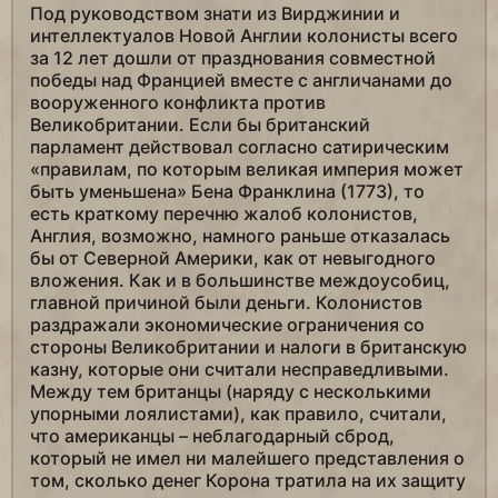
Под руководством знати из Вирджинии и
интеллектуалов Новой Англии колонисты всего
за 12 лет дошли от празднования совместной
победы над Францией вместе с англичанами до
вооруженного конфликта против
Великобритании. Если бы британский
парламент действовал согласно сатирическим
«правилам, по которым великая империя может
быть уменьшена» Бена Франклина (1773), то
есть краткому перечню жалоб колонистов,
Англия, возможно, намного раньше отказалась
бы от Северной Америки, как от невыгодного
вложения. Как и в большинстве междоусобиц,
главной причиной были деньги. Колонистов
раздражали экономические ограничения со
стороны Великобритании и налоги в британскую
казну, которые они считали несправедливыми.
Между тем британцы (наряду с несколькими
упорными лоялистами), как правило, считали,
что американцы – неблагодарный сброд,
который не имел ни малейшего представления о
том, сколько денег Корона тратила на их защиту