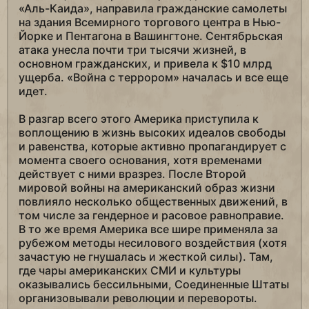
«Аль-Каида», направила гражданские самолеты
на здания Всемирного торгового центра в Нью-
Йорке и Пентагона в Вашингтоне. Сентябрьская
атака унесла почти три тысячи жизней, в
основном гражданских, и привела к $10 млрд
ущерба. «Война с террором» началась и все еще
идет.
В разгар всего этого Америка приступила к
воплощению в жизнь высоких идеалов свободы
и равенства, которые активно пропагандирует с
момента своего основания, хотя временами
действует с ними вразрез. После Второй
мировой войны на американский образ жизни
повлияло несколько общественных движений, в
том числе за гендерное и расовое равноправие.
В то же время Америка все шире применяла за
рубежом методы несилового воздействия (хотя
зачастую не гнушалась и жесткой силы). Там,
где чары американских СМИ и культуры
оказывались бессильными, Соединенные Штаты
организовывали революции и перевороты.