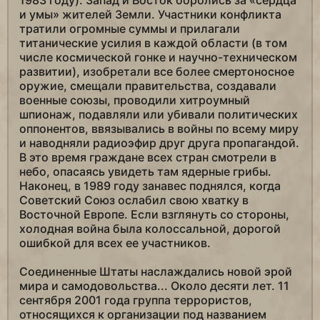
1983 году). Запад и Восток боролись за «сердца
и умы» жителей Земли. Участники конфликта
тратили огромные суммы и прилагали
титанические усилия в каждой области (в том
числе космической гонке и научно-техническом
развитии), изобретали все более смертоносное
оружие, смещали правительства, создавали
военные союзы, проводили хитроумный
шпионаж, подавляли или убивали политических
оппонентов, ввязывались в войны по всему миру
и наводняли радиоэфир друг друга пропагандой.
В это время граждане всех стран смотрели в
небо, опасаясь увидеть там ядерные грибы.
Наконец, в 1989 году занавес поднялся, когда
Советский Союз ослабил свою хватку в
Восточной Европе. Если взглянуть со стороны,
холодная война была колоссальной, дорогой
ошибкой для всех ее участников.
Соединенные Штаты наслаждались новой эрой
мира и самодовольства... Около десяти лет. 11
сентября 2001 года группа террористов,
относящихся к организации под названием