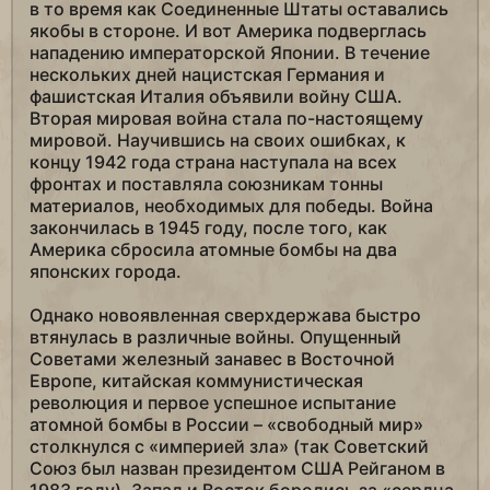
в то время как Соединенные Штаты оставались
якобы в стороне. И вот Америка подверглась
нападению императорской Японии. В течение
нескольких дней нацистская Германия и
фашистская Италия объявили войну США.
Вторая мировая война стала по-настоящему
мировой. Научившись на своих ошибках, к
концу 1942 года страна наступала на всех
фронтах и поставляла союзникам тонны
материалов, необходимых для победы. Война
закончилась в 1945 году, после того, как
Америка сбросила атомные бомбы на два
японских города.
Однако новоявленная сверхдержава быстро
втянулась в различные войны. Опущенный
Советами железный занавес в Восточной
Европе, китайская коммунистическая
революция и первое успешное испытание
атомной бомбы в России – «свободный мир»
столкнулся с «империей зла» (так Советский
Союз был назван президентом США Рейганом в