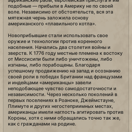
африканские рабы, европейская прислуга и им
подобные — прибыли в Америку не по своей
воле. Независимо от обстоятельств, вся эта
мятежная чернь заложила основу
американского «плавильного котла».
Новоприбывшие стали использовать свое
оружие и технологии против коренного
населения. Начались два столетия войны и
зверств. К 1776 году местные племена к востоку
от Миссисипи были либо уничтожены, либо
изгнаны, либо порабощены. Благодаря
успешному продвижению на запад и осознанию
своей роли в победах Британии над французами
и индейцами «американцы» завели
неподобающее чувство самодостаточности и
независимости. Через несколько поколений в
первых поселениях в Роаноке, Джеймстауне,
Плимуте и других негостеприимных местах,
американцы имели наглость агитировать против
Короны, хотя с ними обращались точно так же,
как с гражданами на родине.