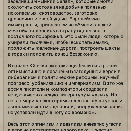
заселившим «Дикий Запад», которые смогли
сколотить состояния на добыче полезных
ископаемых, скотоводстве, заготовке
древесины и своей удаче. Европейские
иммигранты, привлекаемые «Американской
мечтой», вливались в страну вдоль всего
восточного побережья. Это были люди, которые
умирали тысячами, чтобы вскопать землю,
проложить железные дороги, построить шахты
в горах и положить конец беззаконию.
В начале XX века американцы были настроены
оптимистично и охвачены благодушной верой в
либерализм и политические реформы, научный
прогресс, урбанизацию и империализм. В это же
время писатели и композиторы создавали
новую американскую литературу и музыку. Но
пока американская промышленная, культурная и
экономическая мощь росли, вооруженные силы
не успевали идти в ногу со временем.
Весь этот оптимизм и идеализм внезапно угасли
в первые десятилетия нового века – участие