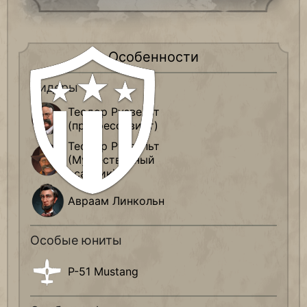
Особенности
Лидеры
Теодор Рузвельт
(прогрессивист)
Теодор Рузвельт
(Мужественный
всадник)
Авраам Линкольн
Особые юниты
P-51 Mustang