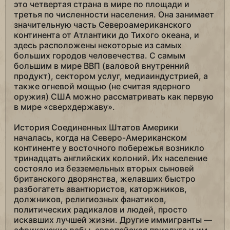
это четвертая страна в мире по площади и
третья по численности населения. Она занимает
значительную часть Североамериканского
континента от Атлантики до Тихого океана, и
здесь расположены некоторые из самых
больших городов человечества. С самым
большим в мире ВВП (валовой внутренний
продукт), сектором услуг, медиаиндустрией, а
также огневой мощью (не считая ядерного
оружия) США можно рассматривать как первую
в мире «сверхдержаву».
История Соединенных Штатов Америки
началась, когда на Северо-Американском
континенте у восточного побережья возникло
тринадцать английских колоний. Их население
состояло из безземельных вторых сыновей
британского дворянства, желавших быстро
разбогатеть авантюристов, каторжников,
должников, религиозных фанатиков,
политических радикалов и людей, просто
искавших лучшей жизни. Другие иммигранты —