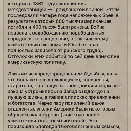
которые в 1861 году закончились
междоусобицей — Гражданской войной. Затем
последовали четыре года напряженных боев, в
результате которых 600 тысяч американцев
погибли и 400 тысяч были ранены. Война
привела к освобождению порабощенных
народов и, как следствие, к фактическому
уничтожению экономики Юга (которая
полностью зависела от рабского труда).
Отголоски этих событий по сей день влияют на
американскую политику.
Движимые «предопределением Судьбы», ни на
что больше не отвлекающиеся, поселенцы,
старатели, торговцы, проповедники и люди вне
закона устремились на Запад в надежде на
лучшую жизнь, а также в поисках приключений
и богатства. Через пару поколений даже
отдаленные уголки Америки были некоторым
образом окультурены (зачастую после
уничтожения коренных жителей). Это
произошло благодаря богобоязненным семьям,