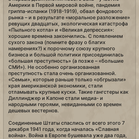
Америки в Первой мировой войне, пандемия
гриппа-испанки (1918-1919), обвал фондового
рынка – и в результате «моральное разложение»
ревущих двадцатых, экологическая катастрофа
«Пыльного котла» и «Великая депрессия»:
хорошие времена закончились. С появлением
сухого закона (помните фразу о благих
намерениях?) к порочному союзу крупного
бизнеса и большой политики присоединилась
«большая преступность» (а позже – «большие
СМИ»). Не особенно организованная
преступность стала очень организованной.
«Семьи», которые раньше только «обгрызали»
края американской экономики, стали
отламывать крупные куски. Такие гангстеры как
Диллинджер и Капоне стали медиа- и
народными героями, невиданными со времен
дешевых вестернов.
Соединенные Штаты спаслись от всего этого 7
декабря 1941 года, когда началась «Славная
война». Война в Европе бушевала уже два года,