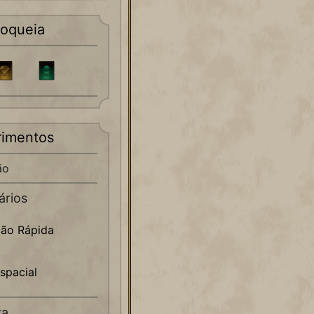
loqueia
imentos
ão
ários
ção Rápida
spacial
ra