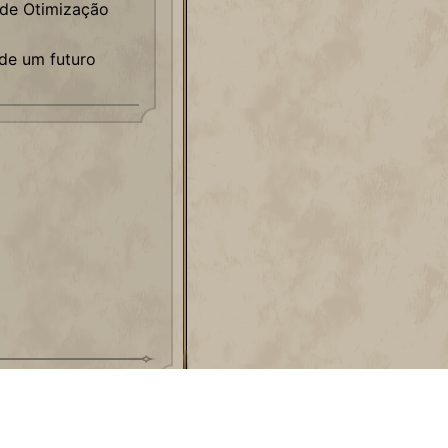
 de Otimização
de um futuro