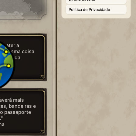
Política de Privacidade
mbater a
 a mesma coisa
s leis da
averá mais
ites, bandeiras e
co passaporte
."
na