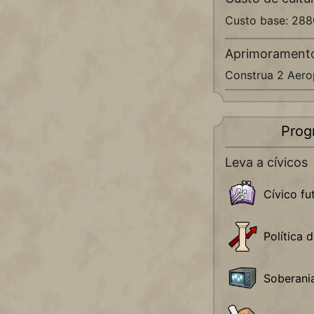
Custo base: 28
Aprimorament
Construa 2 Aero
Prog
Leva a cívicos
Cívico fu
Política 
Soberania