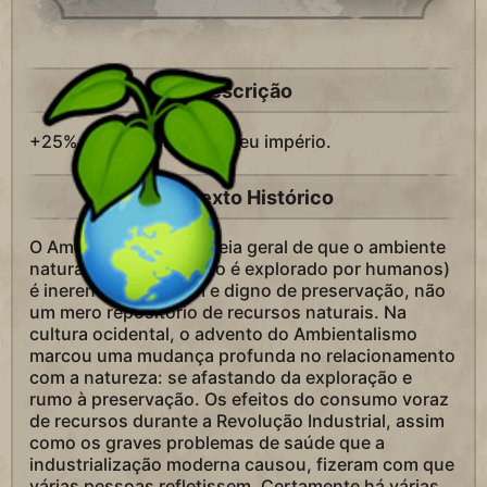
Descrição
+25% de
turismo no seu império.
Contexto Histórico
O Ambientalismo é a ideia geral de que o ambiente
natural (aquele que não é explorado por humanos)
é inerentemente bom e digno de preservação, não
um mero repositório de recursos naturais. Na
cultura ocidental, o advento do Ambientalismo
marcou uma mudança profunda no relacionamento
com a natureza: se afastando da exploração e
rumo à preservação. Os efeitos do consumo voraz
de recursos durante a Revolução Industrial, assim
como os graves problemas de saúde que a
industrialização moderna causou, fizeram com que
várias pessoas refletissem. Certamente há várias