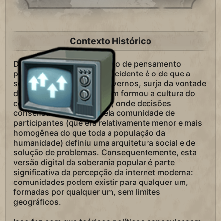
Contexto Histórico
Desde o Iluminismo, o modo de pensamento
político predominante no ocidente é o de que a
soberania, o poder dos governos, surja da vontade
do povo. Este valor também formou a cultura do
começo da era da Internet, onde decisões
consensuais tomadas pela comunidade de
participantes (que era relativamente menor e mais
homogênea do que toda a população da
humanidade) definiu uma arquitetura social e de
solução de problemas. Consequentemente, esta
versão digital da soberania popular é parte
significativa da percepção da internet moderna:
comunidades podem existir para qualquer um,
formadas por qualquer um, sem limites
geográficos.