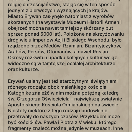
religię chrześcijaństwo, stając się w ten sposób
jednym z pierwszych wyznających je krajów.
Miasto Erywań zasłynęło natomiast z wyrobów
skórzanych (na wystawie Muzeum Historii Armenii
obejrzeć można nawet tamtejszy skórzany but
sprzed ponad 5000 lat). Położone na skrzyżowaniu
dróg wielu imperiów Azji i Bliskiego Wschodu, było
rządzone przez Medów, Rzymian, Bizantyjczyków,
Arabów, Persów, Otomanów, a nawet Rosjan.
Okresy rozkwitu i upadku kolejnych kultur wciąż
widoczne są w tamtejszej ocalałej architekturze
oraz kulturze.
Erywań usiany jest też starożytnymi świątyniami
różnego rodzaju: obok maleńkiego kościoła
Katoghike znaleźć w nim można potężną katedrę
św. Grzegorza Oświeciciela – największą świątynię
Apostolskiego Kościoła Ormiańskiego na świecie.
Niestety niektóre z tego rodzaju budowli nie
przetrwały do naszych czasów. Przykładem może
być kościół św. Pawła i Piotra z V wieku, którego
fragmenty znaleźć można jedynie w muzeach. Inne