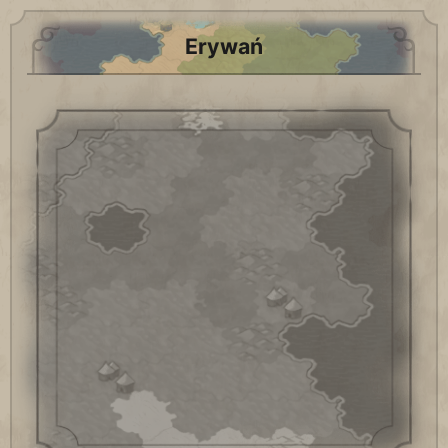
Erywań