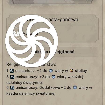
Rodzaj miasta-państwa
Religijne
Unikalna umiejętność
Religijne miasto-państwo
1
emisariusz: +2 do
wiary w
stolicy
3
emisariuszy: +2 do
wiary w każdej
dzielnicy świątynnej
6
emisariuszy: Dodatkowe +2 do
wiary w
każdej dzielnicy świątynnej