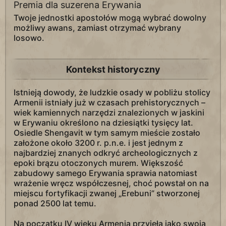
Premia dla suzerena Erywania
Twoje jednostki apostołów mogą wybrać dowolny
możliwy awans, zamiast otrzymać wybrany
losowo.
Kontekst historyczny
Istnieją dowody, że ludzkie osady w pobliżu stolicy
Armenii istniały już w czasach prehistorycznych –
wiek kamiennych narzędzi znalezionych w jaskini
w Erywaniu określono na dziesiątki tysięcy lat.
Osiedle Shengavit w tym samym mieście zostało
założone około 3200 r. p.n.e. i jest jednym z
najbardziej znanych odkryć archeologicznych z
epoki brązu otoczonych murem. Większość
zabudowy samego Erywania sprawia natomiast
wrażenie wręcz współczesnej, choć powstał on na
miejscu fortyfikacji zwanej „Erebuni” stworzonej
ponad 2500 lat temu.
Na początku IV wieku Armenia przyjęła jako swoją