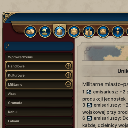
Wprowadzenie
Handlowe
Uni
Kulturowe
Militarne miasto-
Militarne
1
emisariusz: +2
Akad
produkcji jednostek
Granada
3
emisariuszy: +
wojskowej przy prod
Kabul
6
emisariuszy: D
Lahaur
każdej dzielnicy woj