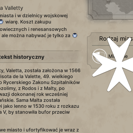
a Valletty
iasta i w dzielnicy wojskowej
wiarę. Koszt zakupu
iowiecznych i renesansowych
, ale można nabywać je tylko za
Rodzaj mia
Militarne
tekst historyczny
ty, Valetta, została założona w 1566
sota de la Valette, 49. wielkiego
 Rycerskiego Zakonu Szpitalników
zolimy, z Rodos i z Malty, po
wazji dokonanej rok wcześniej
ńskie. Sama Malta została
 jako lenno w 1530 roku z rozkazu
a V, by stanowiła bufor przeciw
 miasto i ufortyfikować je wraz z