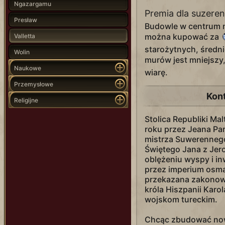
Ngazargamu
Premia dla suzeren
Presław
Budowle w centrum m
można kupować za
Valletta
starożytnych, średn
Wolin
murów jest mniejszy
Naukowe
wiarę.
Przemysłowe
Kon
Religijne
Stolica Republiki Mal
roku przez Jeana Pari
mistrza Suwerennego
Świętego Jana z Jero
oblężeniu wyspy i in
przez imperium osma
przekazana zakonowi
króla Hiszpanii Karol
wojskom tureckim.
Chcąc zbudować nowe