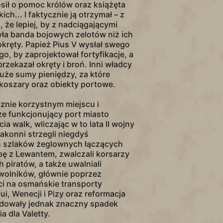
sił o pomoc królów oraz książęta
ch... I faktycznie ją otrzymał – z
 że lepiej, by z nadciągającymi
a banda bojowych zelotów niż ich
kręty. Papież Pius V wysłał swego
o, by zaprojektował fortyfikacje, a
I przekazał okręty i broń. Inni władcy
duże sumy pieniędzy, za które
koszary oraz obiekty portowe.
znie korzystnym miejscu i
e funkcjonujący port miasto
cia walk, wliczając w to lata II wojny
akonni strzegli niegdyś
 szlaków żeglownych łączących
pę z Lewantem, zwalczali korsarzy
h piratów, a także uwalniali
ewolników, głównie poprzez
i na osmańskie transporty
i, Wenecji i Pizy oraz reformacja
dowały jednak znaczny spadek
 dla Valetty.