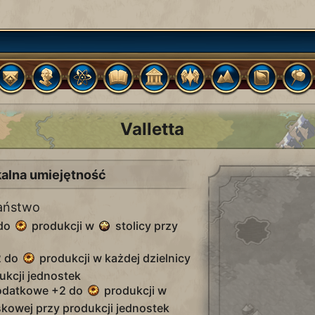
Valletta
kalna umiejętność
państwo
 do
produkcji w
stolicy przy
2 do
produkcji w każdej dzielnicy
ukcji jednostek
odatkowe +2 do
produkcji w
skowej przy produkcji jednostek