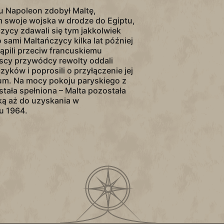
u Napoleon zdobył Maltę,
 swoje wojska w drodze do Egiptu,
czycy zdawali się tym jakkolwiek
sami Maltańczycy kilka lat później
tąpili przeciw francuskiemu
scy przywódcy rewolty oddali
yków i poprosili o przyłączenie jej
ium. Na mocy pokoju paryskiego z
ostała spełniona – Malta pozostała
ką aż do uzyskania w
u 1964.