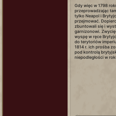
Gdy więc w 1798 rok
przeprowadzając tam
tylko Neapol i Brytyj
przejmować. Dopiero 
zbuntowali się i wys
garnizonowi. Zwycię
wyspę w ręce Brytyjcz
do terytoriów imper
1814 r. ich prośba z
pod kontrolą brytyjs
niepodległości w rok