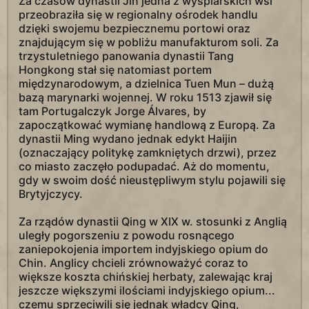
Za czasów dynastii Jin jedna z wyspiarskich wsi
przeobraziła się w regionalny ośrodek handlu
dzięki swojemu bezpiecznemu portowi oraz
znajdującym się w pobliżu manufakturom soli. Za
trzystuletniego panowania dynastii Tang
Hongkong stał się natomiast portem
międzynarodowym, a dzielnica Tuen Mun – dużą
bazą marynarki wojennej. W roku 1513 zjawił się
tam Portugalczyk Jorge Álvares, by
zapoczątkować wymianę handlową z Europą. Za
dynastii Ming wydano jednak edykt Haijin
(oznaczający politykę zamkniętych drzwi), przez
co miasto zaczęło podupadać. Aż do momentu,
gdy w swoim dość nieustępliwym stylu pojawili się
Brytyjczycy.
Za rządów dynastii Qing w XIX w. stosunki z Anglią
uległy pogorszeniu z powodu rosnącego
zaniepokojenia importem indyjskiego opium do
Chin. Anglicy chcieli zrównoważyć coraz to
większe koszta chińskiej herbaty, zalewając kraj
jeszcze większymi ilościami indyjskiego opium...
czemu sprzeciwili się jednak władcy Qing,