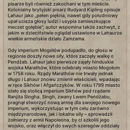
pisarze byli również zakochani w tym mieście.
Kolonialny brytyjski pisarz Rudyard Kipling opisuje
Lahaur jako „pełen piękna, nawet gdy południowy
upał ucisza głosy ludzi i usypia zamieszkujące
meczet gołębie”; autor wspomina także zachwyt, z
jakim w dzieciństwie oglądał ustawione w Lahaurze
wielkie armeńskie działo Zamzama.
Gdy imperium Mogołów podupadło, do głosu w
regionie doszły nowe siły, które zaczęły walkę o
Pendżab. Lahaur jako pierwsze zajęły hinduskie
wojska Marathów, które odebrały miasto Mogołom
w 1758 roku. Rządy Marathów nie trwały jednak
długo i Lahaur znowu zmienił właścicieli, wpadając
w ręce Sikhów i Afgańczyków. W roku 1799 miasto
stało się stolicą imperium Sikhów pod rządami
Ranjita Singha. Singh, zwany Lwem Pendżabu,
pragnął stworzyć nową armię dla swojego nowego
imperium, wykorzystując w tym celu zarówno
międzynarodowe, jak i lokalne siły – sprowadził
żołnierzy z armii Napoleona, by ci szkolili jego
wojsko, oraz włączył do swych szeregów oddziały