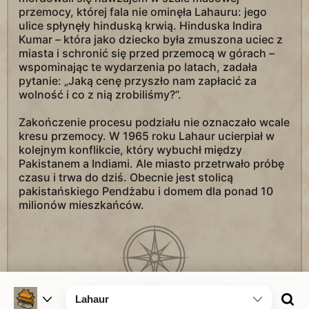
przemocy, której fala nie ominęła Lahauru: jego
ulice spłynęły hinduską krwią. Hinduska Indira
Kumar – która jako dziecko była zmuszona uciec z
miasta i schronić się przed przemocą w górach –
wspominając te wydarzenia po latach, zadała
pytanie: „Jaką cenę przyszło nam zapłacić za
wolność i co z nią zrobiliśmy?”.
Zakończenie procesu podziału nie oznaczało wcale
kresu przemocy. W 1965 roku Lahaur ucierpiał w
kolejnym konflikcie, który wybuchł między
Pakistanem a Indiami. Ale miasto przetrwało próbę
czasu i trwa do dziś. Obecnie jest stolicą
pakistańskiego Pendżabu i domem dla ponad 10
milionów mieszkańców.
Lahaur