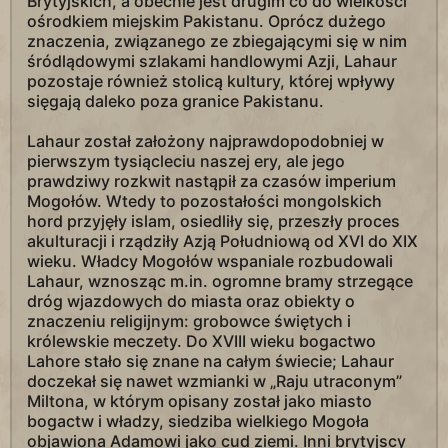
Brytyjskich, a obecnie jest drugim co do wielkości
ośrodkiem miejskim Pakistanu. Oprócz dużego
znaczenia, związanego ze zbiegającymi się w nim
śródlądowymi szlakami handlowymi Azji, Lahaur
pozostaje również stolicą kultury, której wpływy
sięgają daleko poza granice Pakistanu.
Lahaur został założony najprawdopodobniej w
pierwszym tysiącleciu naszej ery, ale jego
prawdziwy rozkwit nastąpił za czasów imperium
Mogołów. Wtedy to pozostałości mongolskich
hord przyjęły islam, osiedliły się, przeszły proces
akulturacji i rządziły Azją Południową od XVI do XIX
wieku. Władcy Mogołów wspaniale rozbudowali
Lahaur, wznosząc m.in. ogromne bramy strzegące
dróg wjazdowych do miasta oraz obiekty o
znaczeniu religijnym: grobowce świętych i
królewskie meczety. Do XVIII wieku bogactwo
Lahore stało się znane na całym świecie; Lahaur
doczekał się nawet wzmianki w „Raju utraconym”
Miltona, w którym opisany został jako miasto
bogactw i władzy, siedziba wielkiego Mogoła
objawiona Adamowi jako cud ziemi. Inni brytyjscy