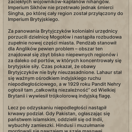
zaciekłych wojowników-kapłanów nihangów.
Imperium Sikhów nie przetrwało jednak śmierci
Singha, po której cały region został przyłączony do
Imperium Brytyjskiego.
Za panowania Brytyjczyków kolonialni urzędnicy
porzucili dzielnicę Mogołów i nastąpiła rozbudowa
zupełnie nowej części miasta. Pendżab stanowił
dla Anglików pewien problem – obszar ten
znajdował się zbyt blisko niepewnych regionów i
za daleko od portów, w których koncentrowały się
brytyjskie siły. Czas pokazał, że obawy
Brytyjczyków nie były nieuzasadnione. Lahaur stał
się ważnym ośrodkiem indyjskiego ruchu
niepodległościowego, a w 1929 roku Pandit Nehry
ogłosił tam „całkowitą niezależność” od Wielkiej
Brytanii i wywiesił trójkolorową indyjską flagę.
Lecz po odzyskaniu niepodległości nastąpił
krwawy podział. Gdy Pakistan, ogłaszając się
państwem islamskim, oddzielił się od Indii,
wybuchły zamieszki. Hindusi i muzułmanie
mordowali się nawzajem w szale masowej