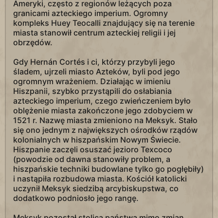
Ameryki, często z regionów leżących poza
granicami azteckiego imperium. Ogromny
kompleks Huey Teocalli znajdujący się na terenie
miasta stanowił centrum azteckiej religii i jej
obrzędów.
Gdy Hernán Cortés i ci, którzy przybyli jego
śladem, ujrzeli miasto Azteków, byli pod jego
ogromnym wrażeniem. Działając w imieniu
Hiszpanii, szybko przystąpili do osłabiania
azteckiego imperium, czego zwieńczeniem było
oblężenie miasta zakończone jego zdobyciem w
1521 r. Nazwę miasta zmieniono na Meksyk. Stało
się ono jednym z największych ośrodków rządów
kolonialnych w hiszpańskim Nowym Świecie.
Hiszpanie zaczęli osuszać jezioro Texcoco
(powodzie od dawna stanowiły problem, a
hiszpańskie techniki budowlane tylko go pogłębiły)
i nastąpiła rozbudowa miasta. Kościół katolicki
uczynił Meksyk siedzibą arcybiskupstwa, co
dodatkowo podniosło jego rangę.
Meksyk pozostał stolicą państwa mimo zmian