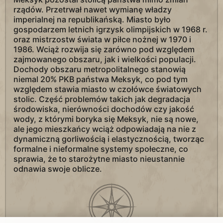
rządów. Przetrwał nawet wymianę władzy
imperialnej na republikańską. Miasto było
gospodarzem letnich igrzysk olimpijskich w 1968 r.
oraz mistrzostw świata w piłce nożnej w 1970 i
1986. Wciąż rozwija się zarówno pod względem
zajmowanego obszaru, jak i wielkości populacji.
Dochody obszaru metropolitalnego stanowią
niemal 20% PKB państwa Meksyk, co pod tym
względem stawia miasto w czołówce światowych
stolic. Część problemów takich jak degradacja
środowiska, nierówności dochodów czy jakość
wody, z którymi boryka się Meksyk, nie są nowe,
ale jego mieszkańcy wciąż odpowiadają na nie z
dynamiczną gorliwością i elastycznością, tworząc
formalne i nieformalne systemy społeczne, co
sprawia, że to starożytne miasto nieustannie
odnawia swoje oblicze.