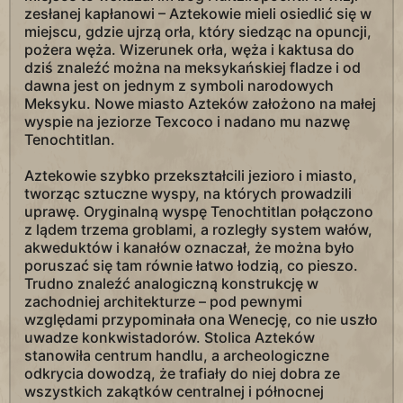
zesłanej kapłanowi – Aztekowie mieli osiedlić się w
miejscu, gdzie ujrzą orła, który siedząc na opuncji,
pożera węża. Wizerunek orła, węża i kaktusa do
dziś znaleźć można na meksykańskiej fladze i od
dawna jest on jednym z symboli narodowych
Meksyku. Nowe miasto Azteków założono na małej
wyspie na jeziorze Texcoco i nadano mu nazwę
Tenochtitlan.
Aztekowie szybko przekształcili jezioro i miasto,
tworząc sztuczne wyspy, na których prowadzili
uprawę. Oryginalną wyspę Tenochtitlan połączono
z lądem trzema groblami, a rozległy system wałów,
akweduktów i kanałów oznaczał, że można było
poruszać się tam równie łatwo łodzią, co pieszo.
Trudno znaleźć analogiczną konstrukcję w
zachodniej architekturze – pod pewnymi
względami przypominała ona Wenecję, co nie uszło
uwadze konkwistadorów. Stolica Azteków
stanowiła centrum handlu, a archeologiczne
odkrycia dowodzą, że trafiały do niej dobra ze
wszystkich zakątków centralnej i północnej