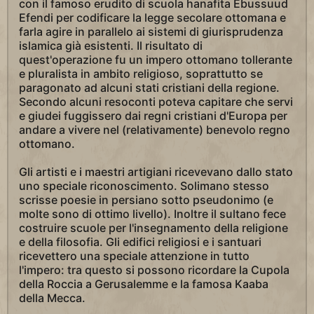
con il famoso erudito di scuola hanafita Ebussuud
Efendi per codificare la legge secolare ottomana e
farla agire in parallelo ai sistemi di giurisprudenza
islamica già esistenti. Il risultato di
quest'operazione fu un impero ottomano tollerante
e pluralista in ambito religioso, soprattutto se
paragonato ad alcuni stati cristiani della regione.
Secondo alcuni resoconti poteva capitare che servi
e giudei fuggissero dai regni cristiani d'Europa per
andare a vivere nel (relativamente) benevolo regno
ottomano.
Gli artisti e i maestri artigiani ricevevano dallo stato
uno speciale riconoscimento. Solimano stesso
scrisse poesie in persiano sotto pseudonimo (e
molte sono di ottimo livello). Inoltre il sultano fece
costruire scuole per l'insegnamento della religione
e della filosofia. Gli edifici religiosi e i santuari
ricevettero una speciale attenzione in tutto
l'impero: tra questo si possono ricordare la Cupola
della Roccia a Gerusalemme e la famosa Kaaba
della Mecca.