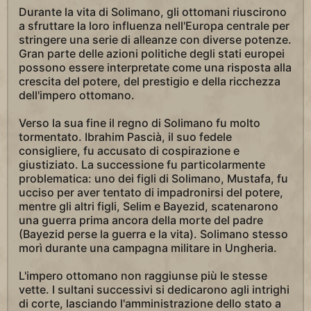
Durante la vita di Solimano, gli ottomani riuscirono
a sfruttare la loro influenza nell'Europa centrale per
stringere una serie di alleanze con diverse potenze.
Gran parte delle azioni politiche degli stati europei
possono essere interpretate come una risposta alla
crescita del potere, del prestigio e della ricchezza
dell'impero ottomano.
Verso la sua fine il regno di Solimano fu molto
tormentato. Ibrahim Pascià, il suo fedele
consigliere, fu accusato di cospirazione e
giustiziato. La successione fu particolarmente
problematica: uno dei figli di Solimano, Mustafa, fu
ucciso per aver tentato di impadronirsi del potere,
mentre gli altri figli, Selim e Bayezid, scatenarono
una guerra prima ancora della morte del padre
(Bayezid perse la guerra e la vita). Solimano stesso
morì durante una campagna militare in Ungheria.
L'impero ottomano non raggiunse più le stesse
vette. I sultani successivi si dedicarono agli intrighi
di corte, lasciando l'amministrazione dello stato a