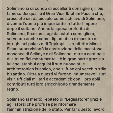
Solimano si circondò di eccellenti consiglieri, il più
famoso dei quali è il Gran Visir Ibrahim Pascià che,
cresciuto sin da piccolo come schiavo di Solimano,
divenne l'uomo più importante in tutto l'impero
dopo il sultano. Anche la sposa preferita di
Solimano, Roxelana, agì da astuta consigliera,
servendo anche come diplomatica e maestra di
intrighi nel palazzo di Topkapi. L'architetto Mimar
Sinan supervisionò la costruzione delle maestose
moschee di Selimye e di Solimano, oltre a centinaia
di altri edifici monumentali: è in gran parte grazie a
lui che Istanbul acquisì il suo nuovo stile
architettonico islamico, che si fuse col vecchio stile
bizantino. Oltre a questi vi furono innumerevoli altri
visir, ufficiali militari e accademici: con i loro abili
contributi tutti loro arricchirono grandemente il
regno.
Solimano si meritò l'epiteto di "Legislatore" grazie
agli sforzi che profuse per riformare
l'amministrazione dello stato. Per far questo lavorò