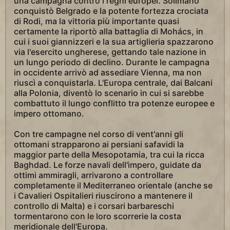
una campagna contro i regni europei. Solimano
conquistò Belgrado e la potente fortezza crociata
di Rodi, ma la vittoria più importante quasi
certamente la riportò alla battaglia di Mohács, in
cui i suoi giannizzeri e la sua artiglieria spazzarono
via l'esercito ungherese, gettando tale nazione in
un lungo periodo di declino. Durante le campagna
in occidente arrivò ad assediare Vienna, ma non
riuscì a conquistarla. L'Europa centrale, dai Balcani
alla Polonia, diventò lo scenario in cui si sarebbe
combattuto il lungo conflitto tra potenze europee e
impero ottomano.
Con tre campagne nel corso di vent'anni gli
ottomani strapparono ai persiani safavidi la
maggior parte della Mesopotamia, tra cui la ricca
Baghdad. Le forze navali dell'impero, guidate da
ottimi ammiragli, arrivarono a controllare
completamente il Mediterraneo orientale (anche se
i Cavalieri Ospitalieri riuscirono a mantenere il
controllo di Malta) e i corsari barbareschi
tormentarono con le loro scorrerie la costa
meridionale dell'Europa.