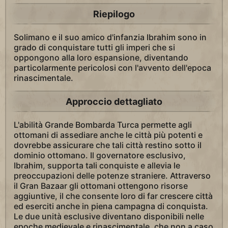
Riepilogo
Solimano e il suo amico d'infanzia Ibrahim sono in
grado di conquistare tutti gli imperi che si
oppongono alla loro espansione, diventando
particolarmente pericolosi con l'avvento dell'epoca
rinascimentale.
Approccio dettagliato
L'abilità Grande Bombarda Turca permette agli
ottomani di assediare anche le città più potenti e
dovrebbe assicurare che tali città restino sotto il
dominio ottomano. Il governatore esclusivo,
Ibrahim, supporta tali conquiste e allevia le
preoccupazioni delle potenze straniere. Attraverso
il Gran Bazaar gli ottomani ottengono risorse
aggiuntive, il che consente loro di far crescere città
ed eserciti anche in piena campagna di conquista.
Le due unità esclusive diventano disponibili nelle
epoche medievale e rinascimentale, che non a caso