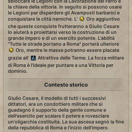
sbloccare le Legioni con la Lavorazione del Ferro è
la chiave della vittoria. In seguito si possono usare
le Legioni per disperdere gli Avamposti barbarici e
conquistare le città nemiche. L'
Oro aggiuntivo
che queste conquiste frutteranno a Giulio Cesare
lo aiuterà a proiettarsi verso la costruzione di un
grande impero e di un esercito potente. L'abilità
"Tutte le strade portano a Roma" porterà ulteriore
Oro, mentre le masse potranno essere placate
grazie all'
Attrattiva delle Terme. La forza militare
di Roma è l'ideale per puntare a una Vittoria per
dominio.
Contesto storico
Giulio Cesare, il modello di tutti i successivi
dittatori, era un condottiero militare che si
guadagnò il supporto della gente comune e
dell'esercito per scalare il potere e rovesciare
un'oligarchia costituita. La sua ascesa segnò la fine
della repubblica di Roma e l'inizio dell'impero.