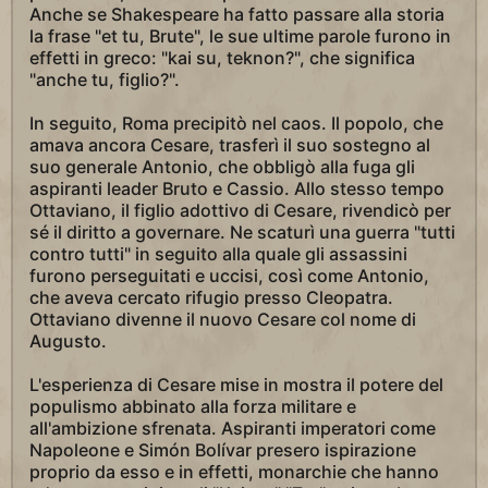
Anche se Shakespeare ha fatto passare alla storia
la frase "et tu, Brute", le sue ultime parole furono in
effetti in greco: "kai su, teknon?", che significa
"anche tu, figlio?".
In seguito, Roma precipitò nel caos. Il popolo, che
amava ancora Cesare, trasferì il suo sostegno al
suo generale Antonio, che obbligò alla fuga gli
aspiranti leader Bruto e Cassio. Allo stesso tempo
Ottaviano, il figlio adottivo di Cesare, rivendicò per
sé il diritto a governare. Ne scaturì una guerra "tutti
contro tutti" in seguito alla quale gli assassini
furono perseguitati e uccisi, così come Antonio,
che aveva cercato rifugio presso Cleopatra.
Ottaviano divenne il nuovo Cesare col nome di
Augusto.
L'esperienza di Cesare mise in mostra il potere del
populismo abbinato alla forza militare e
all'ambizione sfrenata. Aspiranti imperatori come
Napoleone e Simón Bolívar presero ispirazione
proprio da esso e in effetti, monarchie che hanno