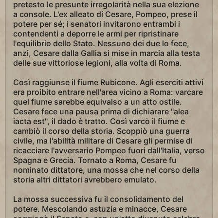
pretesto le presunte irregolarità nella sua elezione
a console. L'ex alleato di Cesare, Pompeo, prese il
potere per sé; i senatori invitarono entrambi i
contendenti a deporre le armi per ripristinare
l'equilibrio dello Stato. Nessuno dei due lo fece,
anzi, Cesare dalla Gallia si mise in marcia alla testa
delle sue vittoriose legioni, alla volta di Roma.
Così raggiunse il fiume Rubicone. Agli eserciti attivi
era proibito entrare nell'area vicino a Roma: varcare
quel fiume sarebbe equivalso a un atto ostile.
Cesare fece una pausa prima di dichiarare "alea
iacta est", il dado è tratto. Così varcò il fiume e
cambiò il corso della storia. Scoppiò una guerra
civile, ma l'abilità militare di Cesare gli permise di
ricacciare l'avversario Pompeo fuori dall'Italia, verso
Spagna e Grecia. Tornato a Roma, Cesare fu
nominato dittatore, una mossa che nel corso della
storia altri dittatori avrebbero emulato.
La mossa successiva fu il consolidamento del
potere. Mescolando astuzia e minacce, Cesare