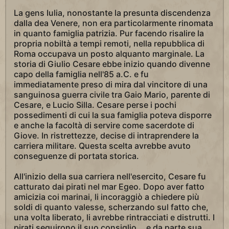
La gens Iulia, nonostante la presunta discendenza
dalla dea Venere, non era particolarmente rinomata
in quanto famiglia patrizia. Pur facendo risalire la
propria nobiltà a tempi remoti, nella repubblica di
Roma occupava un posto alquanto marginale. La
storia di Giulio Cesare ebbe inizio quando divenne
capo della famiglia nell'85 a.C. e fu
immediatamente preso di mira dal vincitore di una
sanguinosa guerra civile tra Gaio Mario, parente di
Cesare, e Lucio Silla. Cesare perse i pochi
possedimenti di cui la sua famiglia poteva disporre
e anche la facoltà di servire come sacerdote di
Giove. In ristrettezze, decise di intraprendere la
carriera militare. Questa scelta avrebbe avuto
conseguenze di portata storica.
All'inizio della sua carriera nell'esercito, Cesare fu
catturato dai pirati nel mar Egeo. Dopo aver fatto
amicizia coi marinai, li incoraggiò a chiedere più
soldi di quanto valesse, scherzando sul fatto che,
una volta liberato, li avrebbe rintracciati e distrutti. I
pirati seguirono il suo consiglio... e da parte sua,