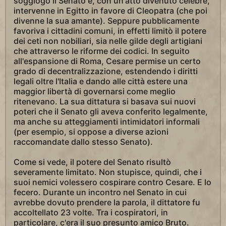
soggiogò il Senato e, con un'atto divenuto celebre,
intervenne in Egitto in favore di Cleopatra (che poi
divenne la sua amante). Seppure pubblicamente
favoriva i cittadini comuni, in effetti limitò il potere
dei ceti non nobiliari, sia nelle gilde degli artigiani
che attraverso le riforme dei codici. In seguito
all'espansione di Roma, Cesare permise un certo
grado di decentralizzazione, estendendo i diritti
legali oltre l'Italia e dando alle città estere una
maggior libertà di governarsi come meglio
ritenevano. La sua dittatura si basava sui nuovi
poteri che il Senato gli aveva conferito legalmente,
ma anche su atteggiamenti intimidatori informali
(per esempio, si oppose a diverse azioni
raccomandate dallo stesso Senato).
Come si vede, il potere del Senato risultò
severamente limitato. Non stupisce, quindi, che i
suoi nemici volessero cospirare contro Cesare. E lo
fecero. Durante un incontro nel Senato in cui
avrebbe dovuto prendere la parola, il dittatore fu
accoltellato 23 volte. Tra i cospiratori, in
particolare, c'era il suo presunto amico Bruto.