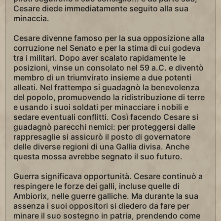
Cesare diede immediatamente seguito alla sua
minaccia.
Cesare divenne famoso per la sua opposizione alla
corruzione nel Senato e per la stima di cui godeva
tra i militari. Dopo aver scalato rapidamente le
posizioni, vinse un consolato nel 59 a.C. e diventò
membro di un triumvirato insieme a due potenti
alleati. Nel frattempo si guadagnò la benevolenza
del popolo, promuovendo la ridistribuzione di terre
e usando i suoi soldati per minacciare i nobili e
sedare eventuali conflitti. Così facendo Cesare si
guadagnò parecchi nemici: per proteggersi dalle
rappresaglie si assicurò il posto di governatore
delle diverse regioni di una Gallia divisa. Anche
questa mossa avrebbe segnato il suo futuro.
Guerra significava opportunità. Cesare continuò a
respingere le forze dei galli, incluse quelle di
Ambiorix, nelle guerre galliche. Ma durante la sua
assenza i suoi oppositori si diedero da fare per
minare il suo sostegno in patria, prendendo come