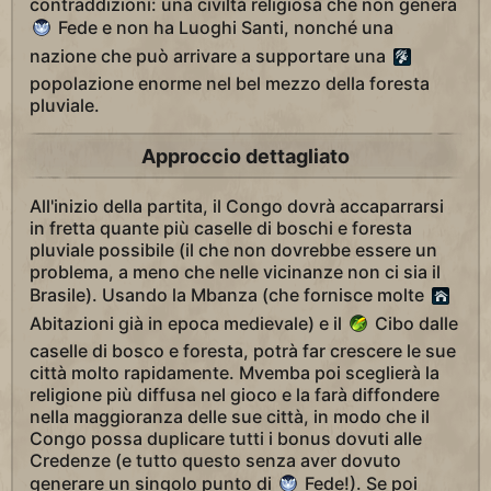
contraddizioni: una civiltà religiosa che non genera
Fede e non ha Luoghi Santi, nonché una
nazione che può arrivare a supportare una
popolazione enorme nel bel mezzo della foresta
pluviale.
Approccio dettagliato
All'inizio della partita, il Congo dovrà accaparrarsi
in fretta quante più caselle di boschi e foresta
pluviale possibile (il che non dovrebbe essere un
problema, a meno che nelle vicinanze non ci sia il
Brasile). Usando la Mbanza (che fornisce molte
Abitazioni già in epoca medievale) e il
Cibo dalle
caselle di bosco e foresta, potrà far crescere le sue
città molto rapidamente. Mvemba poi sceglierà la
religione più diffusa nel gioco e la farà diffondere
nella maggioranza delle sue città, in modo che il
Congo possa duplicare tutti i bonus dovuti alle
Credenze (e tutto questo senza aver dovuto
generare un singolo punto di
Fede!). Se poi