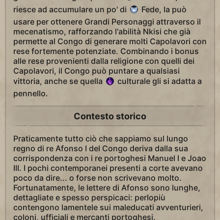
riesce ad accumulare un po' di
Fede, la può
usare per ottenere Grandi Personaggi attraverso il
mecenatismo, rafforzando l'abilità Nkisi che già
permette al Congo di generare molti Capolavori con
rese fortemente potenziate. Combinando i bonus
alle rese provenienti dalla religione con quelli dei
Capolavori, il Congo può puntare a qualsiasi
vittoria, anche se quella
culturale gli si adatta a
pennello.
Contesto storico
Praticamente tutto ciò che sappiamo sul lungo
regno di re Afonso I del Congo deriva dalla sua
corrispondenza con i re portoghesi Manuel I e Joao
III. I pochi contemporanei presenti a corte avevano
poco da dire... o forse non scrivevano molto.
Fortunatamente, le lettere di Afonso sono lunghe,
dettagliate e spesso perspicaci: perlopiù
contengono lamentele sui maleducati avventurieri,
coloni, ufficiali e mercanti portoghesi.