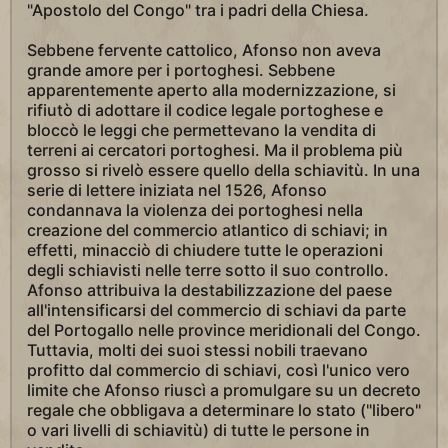
"Apostolo del Congo" tra i padri della Chiesa.
Sebbene fervente cattolico, Afonso non aveva
grande amore per i portoghesi. Sebbene
apparentemente aperto alla modernizzazione, si
rifiutò di adottare il codice legale portoghese e
bloccò le leggi che permettevano la vendita di
terreni ai cercatori portoghesi. Ma il problema più
grosso si rivelò essere quello della schiavitù. In una
serie di lettere iniziata nel 1526, Afonso
condannava la violenza dei portoghesi nella
creazione del commercio atlantico di schiavi; in
effetti, minacciò di chiudere tutte le operazioni
degli schiavisti nelle terre sotto il suo controllo.
Afonso attribuiva la destabilizzazione del paese
all'intensificarsi del commercio di schiavi da parte
del Portogallo nelle province meridionali del Congo.
Tuttavia, molti dei suoi stessi nobili traevano
profitto dal commercio di schiavi, così l'unico vero
limite che Afonso riuscì a promulgare su un decreto
regale che obbligava a determinare lo stato ("libero"
o vari livelli di schiavitù) di tutte le persone in