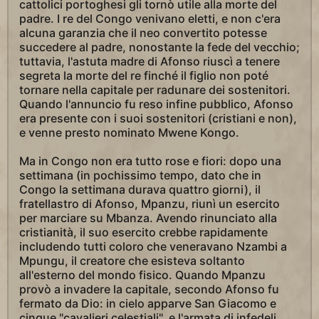
cattolici portoghesi gli tornò utile alla morte del
padre. I re del Congo venivano eletti, e non c'era
alcuna garanzia che il neo convertito potesse
succedere al padre, nonostante la fede del vecchio;
tuttavia, l'astuta madre di Afonso riuscì a tenere
segreta la morte del re finché il figlio non poté
tornare nella capitale per radunare dei sostenitori.
Quando l'annuncio fu reso infine pubblico, Afonso
era presente con i suoi sostenitori (cristiani e non),
e venne presto nominato Mwene Kongo.
Ma in Congo non era tutto rose e fiori: dopo una
settimana (in pochissimo tempo, dato che in
Congo la settimana durava quattro giorni), il
fratellastro di Afonso, Mpanzu, riunì un esercito
per marciare su Mbanza. Avendo rinunciato alla
cristianità, il suo esercito crebbe rapidamente
includendo tutti coloro che veneravano Nzambi a
Mpungu, il creatore che esisteva soltanto
all'esterno del mondo fisico. Quando Mpanzu
provò a invadere la capitale, secondo Afonso fu
fermato da Dio: in cielo apparve San Giacomo e
cinque "cavalieri celestiali", e l'armata di infedeli