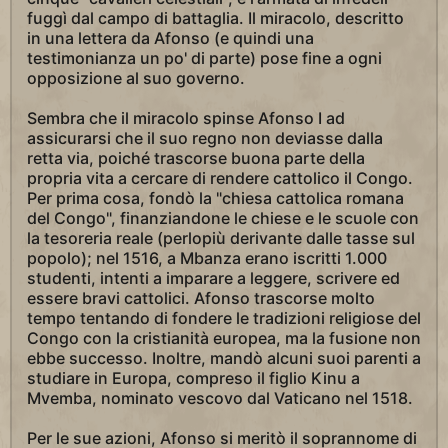
fuggì dal campo di battaglia. Il miracolo, descritto
in una lettera da Afonso (e quindi una
testimonianza un po' di parte) pose fine a ogni
opposizione al suo governo.
Sembra che il miracolo spinse Afonso I ad
assicurarsi che il suo regno non deviasse dalla
retta via, poiché trascorse buona parte della
propria vita a cercare di rendere cattolico il Congo.
Per prima cosa, fondò la "chiesa cattolica romana
del Congo", finanziandone le chiese e le scuole con
la tesoreria reale (perlopiù derivante dalle tasse sul
popolo); nel 1516, a Mbanza erano iscritti 1.000
studenti, intenti a imparare a leggere, scrivere ed
essere bravi cattolici. Afonso trascorse molto
tempo tentando di fondere le tradizioni religiose del
Congo con la cristianità europea, ma la fusione non
ebbe successo. Inoltre, mandò alcuni suoi parenti a
studiare in Europa, compreso il figlio Kinu a
Mvemba, nominato vescovo dal Vaticano nel 1518.
Per le sue azioni, Afonso si meritò il soprannome di