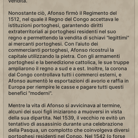
vendita.
Nonostante ciò, Afonso firmò il Regimento del
1512, nel quale il Regno del Congo accettava le
istituzioni portoghesi, garantendo diritti
extraterritoriali ai portoghesi residenti nel suo
regno e permettendo la vendita di schiavi "legittimi"
ai mercanti portoghesi. Con l'aiuto dei
commercianti portoghesi, Afonso ricostruì la
capitale utilizzando la pietra. Con gli armamenti
portoghesi e la benedizione cattolica, le sue truppe
ampliarono il regno a sud e a est. Inoltre, la corona
dal Congo controllava tutti i commerci esterni, e
Afonso aumentò le esportazioni di avorio e raffia in
Europa per riempire le casse e pagare tutti questi
benefici "moderni".
Mentre la vita di Afonso si avvicinava al termine,
alcuni dei suoi figli iniziarono a muoversi in vista
della sua dipartita. Nel 1539, il vecchio re evitò un
tentativo di assassinio durante una celebrazione
della Pasqua, un complotto che coinvolgeva diversi
portoghesi residenti nel Congo. Nel 1542 (o forse