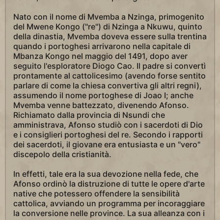
Nato con il nome di Mvemba a Nzinga, primogenito
del Mwene Kongo ("re") di Nzinga a Nkuwu, quinto
della dinastia, Mvemba doveva essere sulla trentina
quando i portoghesi arrivarono nella capitale di
Mbanza Kongo nel maggio del 1491, dopo aver
seguito l'esploratore Diogo Cao. Il padre si convertì
prontamente al cattolicesimo (avendo forse sentito
parlare di come la chiesa convertiva gli altri regni),
assumendo il nome portoghese di Joao I; anche
Mvemba venne battezzato, divenendo Afonso.
Richiamato dalla provincia di Nsundi che
amministrava, Afonso studiò con i sacerdoti di Dio
e i consiglieri portoghesi del re. Secondo i rapporti
dei sacerdoti, il giovane era entusiasta e un "vero"
discepolo della cristianità.
In effetti, tale era la sua devozione nella fede, che
Afonso ordinò la distruzione di tutte le opere d'arte
native che potessero offendere la sensibilità
cattolica, avviando un programma per incoraggiare
la conversione nelle province. La sua alleanza con i