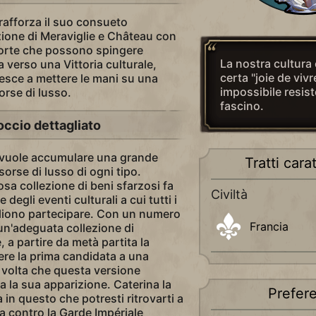
rafforza il suo consueto
ione di Meraviglie e Château con
corte che possono spingere
La nostra cultura
 verso una Vittoria culturale,
certa "joie de vivr
esce a mettere le mani su una
impossibile resist
orse di lusso.
fascino.
ccio dettagliato
a vuole accumulare una grande
Tratti carat
isorse di lusso di ogni tipo.
a collezione di beni sfarzosi fa
Civiltà
 degli eventi culturali a cui tutti i
liono partecipare. Con un numero
Francia
 un'adeguata collezione di
 a partire da metà partita la
re la prima candidata a una
i volta che questa versione
a la sua apparizione. Caterina la
Prefer
 in questo che potresti ritrovarti a
 contro la Garde Impériale