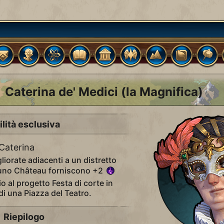
Caterina de' Medici (la Magnifica)
ilità esclusiva
Caterina
gliorate adiacenti a un distretto
a uno Château forniscono +2
io al progetto Festa di corte in
 di una Piazza del Teatro.
Riepilogo