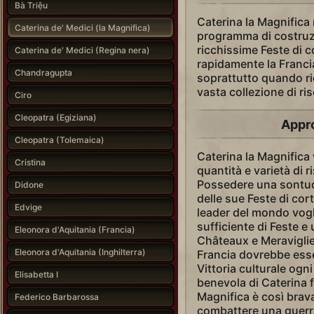
Bà Triệu
Caterina la Magnifica 
Caterina de' Medici (la Magnifica)
programma di costruz
ricchissime Feste di 
Caterina de' Medici (Regina nera)
rapidamente la Francia
Chandragupta
soprattutto quando ri
vasta collezione di ris
Ciro
Cleopatra (Egiziana)
Appro
Cleopatra (Tolemaica)
Caterina la Magnific
Cristina
quantità e varietà di r
Possedere una sontuos
Didone
delle sue Feste di corte
Edvige
leader del mondo vog
sufficiente di Feste e
Eleonora d'Aquitania (Francia)
Châteaux e Meraviglie,
Eleonora d'Aquitania (Inghilterra)
Francia dovrebbe esse
Vittoria culturale ogn
Elisabetta I
benevola di Caterina f
Magnifica è così brava
Federico Barbarossa
combattere una guerra