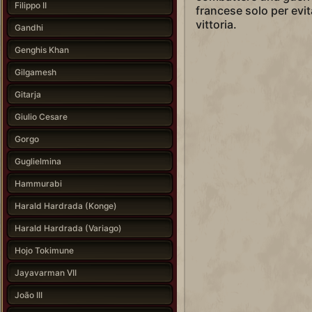
Filippo II
francese solo per evit
vittoria.
Gandhi
Genghis Khan
Gilgamesh
Gitarja
Giulio Cesare
Gorgo
Guglielmina
Hammurabi
Harald Hardrada (Konge)
Harald Hardrada (Variago)
Hojo Tokimune
Jayavarman VII
João III