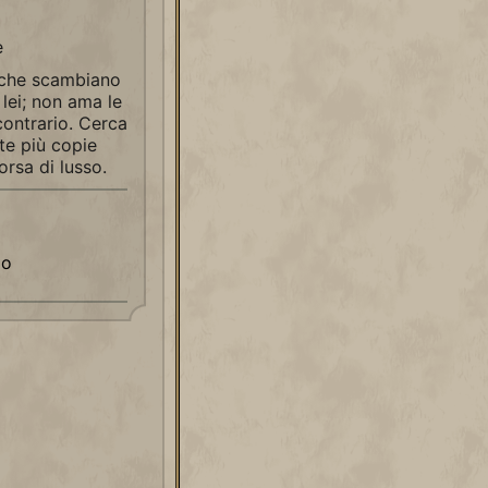
e
à che scambiano
 lei; non ama le
 contrario. Cerca
te più copie
orsa di lusso.
mo