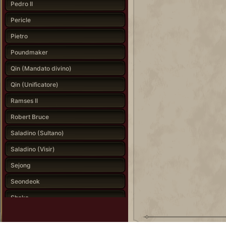
Pedro II
Pericle
Pietro
Poundmaker
Qin (Mandato divino)
Qin (Unificatore)
Ramses II
Robert Bruce
Saladino (Sultano)
Saladino (Visir)
Sejong
Seondeok
Shaka
Simón Bolívar