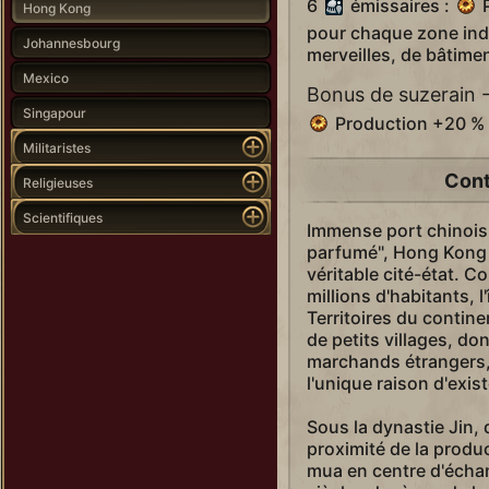
6
émissaires :
P
Hong Kong
pour chaque zone indu
Johannesbourg
merveilles, de bâtimen
Mexico
Bonus de suzerain 
Singapour
Production +20 % p
Militaristes
Cont
Religieuses
Scientifiques
Immense port chinois 
parfumé", Hong Kong
véritable cité-état. C
millions d'habitants, 
Territoires du contin
de petits villages, do
marchands étrangers, 
l'unique raison d'exis
Sous la dynastie Jin, 
proximité de la product
mua en centre d'échan