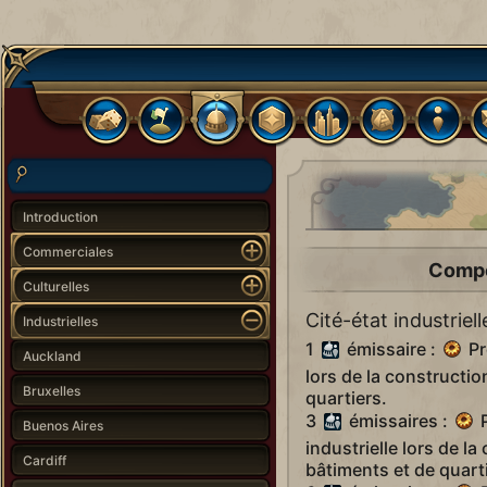
Introduction
Commerciales
Compé
Culturelles
Cité-état industriell
Industrielles
1
émissaire :
Pr
Auckland
lors de la constructio
Bruxelles
quartiers.
3
émissaires :
P
Buenos Aires
industrielle lors de l
Cardiff
bâtiments et de quart