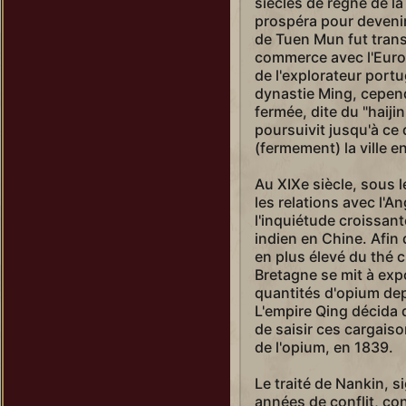
siècles de règne de l
prospéra pour devenir 
de Tuen Mun fut tran
commerce avec l'Europ
de l'explorateur portu
dynastie Ming, cependa
fermée, dite du "haijin
poursuivit jusqu'à ce
(fermement) la ville e
Au XIXe siècle, sous l
les relations avec l'A
l'inquiétude croissan
indien en Chine. Afin
en plus élevé du thé 
Bretagne se mit à exp
quantités d'opium dep
L'empire Qing décida q
de saisir ces cargaiso
de l'opium, en 1839.
Le traité de Nankin, 
années de conflit, c