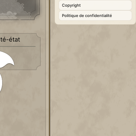
Copyright
Politique de confidentialité
té-état