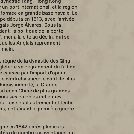
a dynastie Tang, Hong Kong
un port international, et la région
sformée en grande base navale. Le
e débuta en 1513, avec l'arrivée
gais Jorge Álvares. Sous la
nt, la politique de la porte
", mena la cité au déclin, qui se
 que les Anglais reprennent
n main.
e règne de la dynastie des Qing,
ngleterre se dégradèrent du fait de
te causée par l'import d'opium
 de contrebalancer le coût de plus
chinois importé, la Grande-
orter en Chine de plus grandes
uis ses colonies indiennes.
u'il en serait autrement et tenta
ns, entraînant la première guerre
signé en 1842 après plusieurs
onféra de nombreux avantages aux