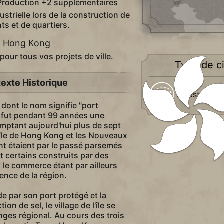
roduction +2 supplémentaires
strielle lors de la construction de
ts et de quartiers.
- Hong Kong
our tous vos projets de ville.
Type de ci
exte Historique
Industrielle
dont le nom signifie "port
 fut pendant 99 années une
omptant aujourd'hui plus de sept
l'île de Hong Kong et les Nouveaux
ent étaient par le passé parsemés
nt certains construits par des
le commerce étant par ailleurs
tence de la région.
de par son port protégé et la
ion de sel, le village de l'île se
ges régional. Au cours des trois