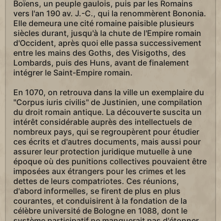
Boïens, un peuple gaulois, puis par les Romains
vers l'an 190 av. J.-C., qui la renommèrent Bononia.
Elle demeura une cité romaine paisible plusieurs
siècles durant, jusqu'à la chute de l'Empire romain
d'Occident, après quoi elle passa successivement
entre les mains des Goths, des Visigoths, des
Lombards, puis des Huns, avant de finalement
intégrer le Saint-Empire romain.
En 1070, on retrouva dans la ville un exemplaire du
"Corpus iuris civilis" de Justinien, une compilation
du droit romain antique. La découverte suscita un
intérêt considérable auprès des intellectuels de
nombreux pays, qui se regroupèrent pour étudier
ces écrits et d'autres documents, mais aussi pour
assurer leur protection juridique mutuelle à une
époque où des punitions collectives pouvaient être
imposées aux étrangers pour les crimes et les
dettes de leurs compatriotes. Ces réunions,
d'abord informelles, se firent de plus en plus
courantes, et conduisirent à la fondation de la
célèbre université de Bologne en 1088, dont le
système participatif ne manquerait pas d'étonner