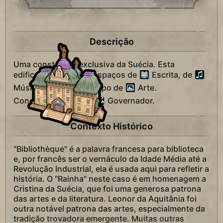
Descrição
Uma construção exclusiva da Suécia. Esta
edificação fornece 2 espaços de
Escrita, de
Música e de qualquer tipo de
Arte.
Concede +1 título de
Governador.
Contexto Histórico
"Bibliothèque" é a palavra francesa para biblioteca
e, por francês ser o vernáculo da Idade Média até a
Revolução Industrial, ela é usada aqui para refletir a
história. O "Rainha" neste caso é em homenagem a
Cristina da Suécia, que foi uma generosa patrona
das artes e da literatura. Leonor da Aquitânia foi
outra notável patrona das artes, especialmente da
tradição trovadora emergente. Muitas outras