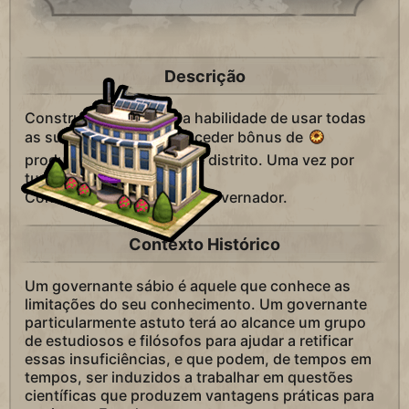
Descrição
Construtores ganham a habilidade de usar todas
as suas cargas para conceder bônus de
produção a um projeto de distrito. Uma vez por
turno para cada cidade.
Concede +1
Título de Governador.
Contexto Histórico
Um governante sábio é aquele que conhece as
limitações do seu conhecimento. Um governante
particularmente astuto terá ao alcance um grupo
de estudiosos e filósofos para ajudar a retificar
essas insuficiências, e que podem, de tempos em
tempos, ser induzidos a trabalhar em questões
científicas que produzem vantagens práticas para