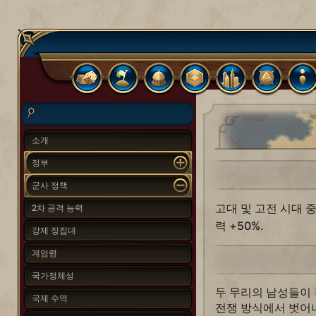
소개
정부
군사 정책
고대 및 고전 시대 
2차 공격 능력
력 +50%.
강제 징집대
계엄령
국가정체성
두 무리의 남성들이 
국제 수역
전쟁 방식에서 벗어