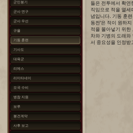
군민봉기
들은 전투에서 확연한
직임으로 적을 열세
군사 연구
념입니다. 기동 훈련
군사 우선
동전'은 적이 원하
적을 몰아넣기 위한 
규율
차와 기병의 도래와
기동 훈련
서 중요성을 인정받
기사도
대육군
리메스
리미타네이
모국 수비
병참 지원
보루
봉건계약
사후 보고