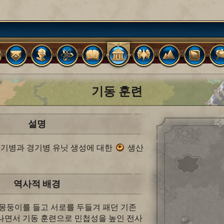
기동 훈련
설명
중기병과 경기병 유닛 생성에 대한
생산
역사적 배경
몽둥이를 들고 서로를 두들겨 패던 기존
나면서 기동 훈련으로 민첩성을 높인 전사