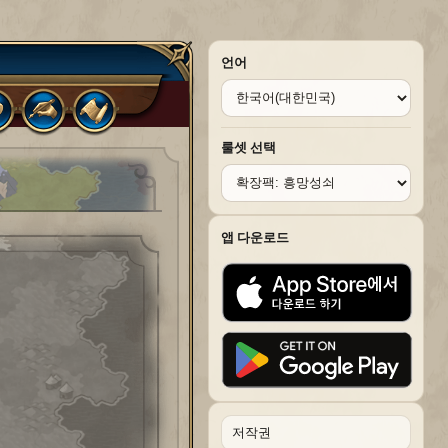
언어
룰셋 선택
앱 다운로드
저작권