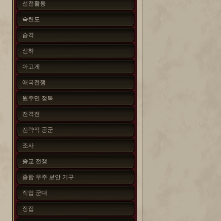
선전활동
숙련도
습격
신하
아고게
애국전쟁
원주민 정복
전격전
전략적 공군
조사
종교 전쟁
종합 우주 보안 기구
직업 군대
징집