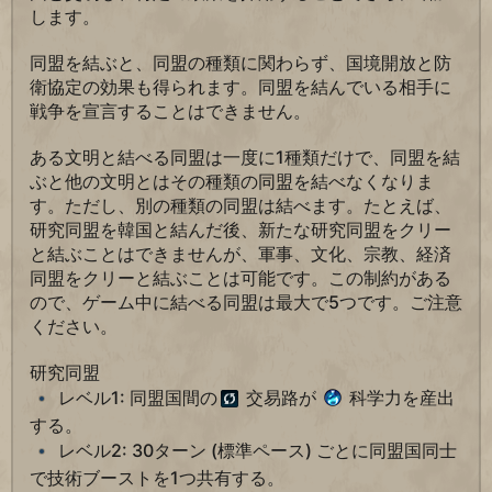
します。
同盟を結ぶと、同盟の種類に関わらず、国境開放と防
衛協定の効果も得られます。同盟を結んでいる相手に
戦争を宣言することはできません。
ある文明と結べる同盟は一度に1種類だけで、同盟を結
ぶと他の文明とはその種類の同盟を結べなくなりま
す。ただし、別の種類の同盟は結べます。たとえば、
研究同盟を韓国と結んだ後、新たな研究同盟をクリー
と結ぶことはできませんが、軍事、文化、宗教、経済
同盟をクリーと結ぶことは可能です。この制約がある
ので、ゲーム中に結べる同盟は最大で5つです。ご注意
ください。
研究同盟
レベル1: 同盟国間の
交易路が
科学力を産出
する。
レベル2: 30ターン (標準ペース) ごとに同盟国同士
で技術ブーストを1つ共有する。