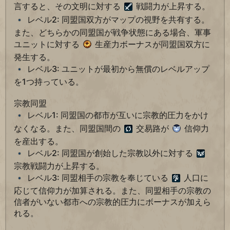
言すると、その文明に対する
戦闘力が上昇する。
レベル2: 同盟国双方がマップの視野を共有する。
また、どちらかの同盟国が戦争状態にある場合、軍事
ユニットに対する
生産力ボーナスが同盟国双方に
発生する。
レベル3: ユニットが最初から無償のレベルアップ
を1つ持っている。
宗教同盟
レベル1: 同盟国の都市が互いに宗教的圧力をかけ
なくなる。また、同盟国間の
交易路が
信仰力
を産出する。
レベル2: 同盟国が創始した宗教以外に対する
宗教戦闘力が上昇する。
レベル3: 同盟相手の宗教を奉じている
人口に
応じて信仰力が加算される。また、同盟相手の宗教の
信者がいない都市への宗教的圧力にボーナスが加えら
れる。