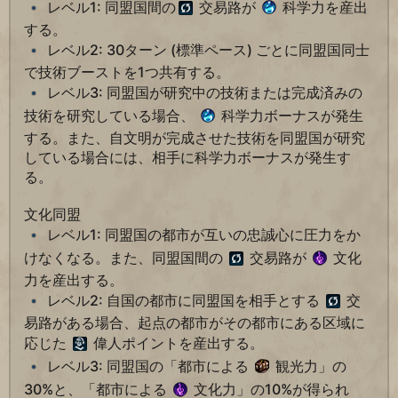
レベル1: 同盟国間の
交易路が
科学力を産出
する。
レベル2: 30ターン (標準ペース) ごとに同盟国同士
で技術ブーストを1つ共有する。
レベル3: 同盟国が研究中の技術または完成済みの
技術を研究している場合、
科学力ボーナスが発生
する。また、自文明が完成させた技術を同盟国が研究
している場合には、相手に科学力ボーナスが発生す
る。
文化同盟
レベル1: 同盟国の都市が互いの忠誠心に圧力をか
けなくなる。また、同盟国間の
交易路が
文化
力を産出する。
レベル2: 自国の都市に同盟国を相手とする
交
易路がある場合、起点の都市がその都市にある区域に
応じた
偉人ポイントを産出する。
レベル3: 同盟国の「都市による
観光力」の
30%と、「都市による
文化力」の10%が得られ