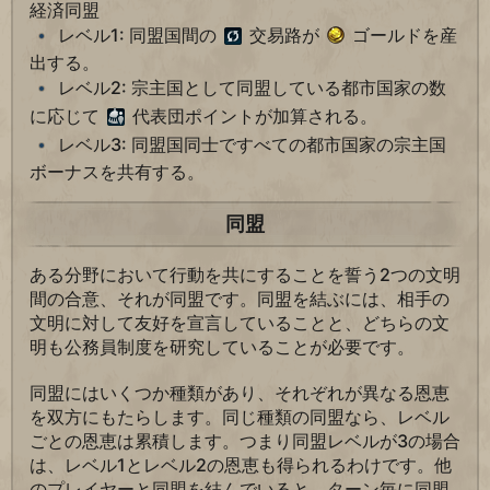
経済同盟
レベル1: 同盟国間の
交易路が
ゴールドを産
出する。
レベル2: 宗主国として同盟している都市国家の数
に応じて
代表団ポイントが加算される。
レベル3: 同盟国同士ですべての都市国家の宗主国
ボーナスを共有する。
同盟
ある分野において行動を共にすることを誓う2つの文明
間の合意、それが同盟です。同盟を結ぶには、相手の
文明に対して友好を宣言していることと、どちらの文
明も公務員制度を研究していることが必要です。
同盟にはいくつか種類があり、それぞれが異なる恩恵
を双方にもたらします。同じ種類の同盟なら、レベル
ごとの恩恵は累積します。つまり同盟レベルが3の場合
は、レベル1とレベル2の恩恵も得られるわけです。他
のプレイヤーと同盟を結んでいると、ターン毎に同盟