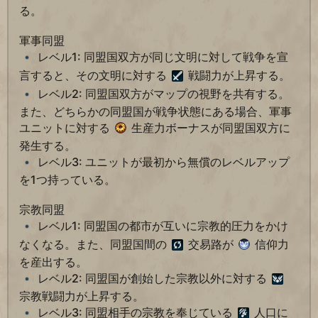
る。
軍事同盟
レベル1: 同盟国双方が同じ文明に対して戦争を宣
言すると、その文明に対する
戦闘力が上昇する。
レベル2: 同盟国双方がマップの視野を共有する。
また、どちらかの同盟国が戦争状態にある場合、軍事
ユニットに対する
生産力ボーナスが同盟国双方に
発生する。
レベル3: ユニットが最初から無償のレベルアップ
を1つ持っている。
宗教同盟
レベル1: 同盟国の都市が互いに宗教的圧力をかけ
なくなる。また、同盟国間の
交易路が
信仰力
を産出する。
レベル2: 同盟国が創始した宗教以外に対する
宗教戦闘力が上昇する。
レベル3: 同盟相手の宗教を奉じている
人口に