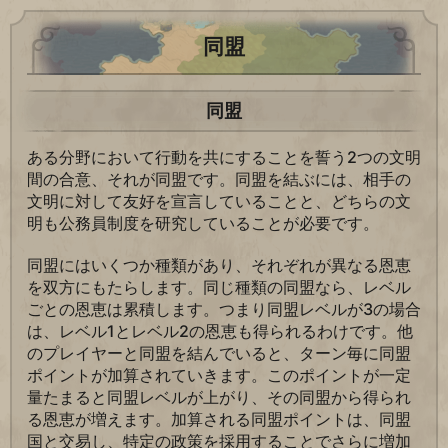
同盟
同盟
ある分野において行動を共にすることを誓う2つの文明
間の合意、それが同盟です。同盟を結ぶには、相手の
文明に対して友好を宣言していることと、どちらの文
明も公務員制度を研究していることが必要です。
同盟にはいくつか種類があり、それぞれが異なる恩恵
を双方にもたらします。同じ種類の同盟なら、レベル
ごとの恩恵は累積します。つまり同盟レベルが3の場合
は、レベル1とレベル2の恩恵も得られるわけです。他
のプレイヤーと同盟を結んでいると、ターン毎に同盟
ポイントが加算されていきます。このポイントが一定
量たまると同盟レベルが上がり、その同盟から得られ
る恩恵が増えます。加算される同盟ポイントは、同盟
国と交易し、特定の政策を採用することでさらに増加