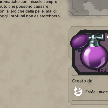
 aromatiche con miscele sempre
aputo che possono causare
ni allergiche della pelle, mal di
 oggi i profumi non esisterebbero.
Tratti carat
Di lusso
+6
Attrattiva (1 p
Requis
Creato da
Estée Laude