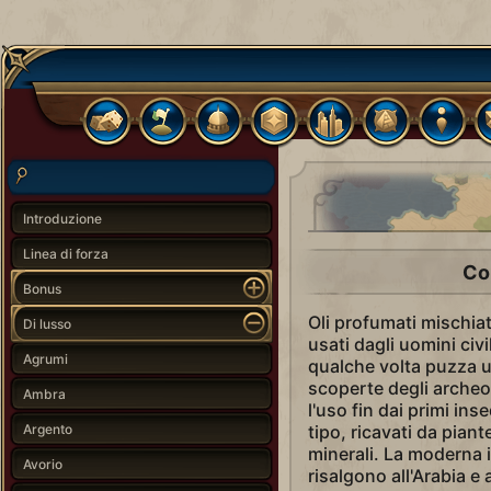
Introduzione
Linea di forza
Co
Bonus
Oli profumati mischiati
Di lusso
usati dagli uomini civi
Agrumi
qualche volta puzza un
scoperte degli arche
Ambra
l'uso fin dai primi in
Argento
tipo, ricavati da piant
minerali. La moderna i
Avorio
risalgono all'Arabia e 