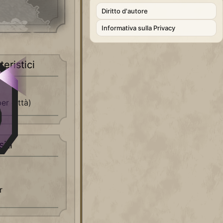
Diritto d'autore
Informativa sulla Privacy
teristici
er città)
iti
r