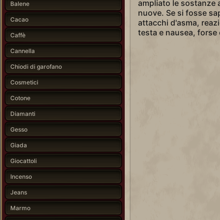
ampliato le sostanze
Balene
nuove. Se si fosse s
Cacao
attacchi d'asma, reazio
testa e nausea, forse
Caffè
Cannella
Chiodi di garofano
Cosmetici
Cotone
Diamanti
Gesso
Giada
Giocattoli
Incenso
Jeans
Marmo