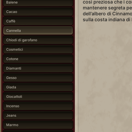
così preziosa che i c
Balene
mantenere segreta per 
Cacao
dell'albero di Cinnam
sulla costa indiana di
Caffè
Cannella
Chiodi di garofano
Cosmetici
Cotone
Diamanti
Gesso
Giada
Giocattoli
Incenso
Jeans
Marmo