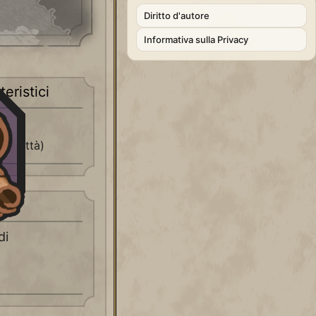
Diritto d'autore
Informativa sulla Privacy
teristici
er città)
iti
di