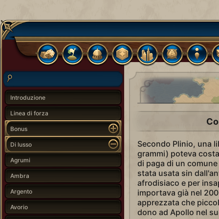
Introduzione
Linea di forza
Co
Bonus
Secondo Plinio, una l
Di lusso
grammi) poteva costar
Agrumi
di paga di un comune o
stata usata sin dall'
Ambra
afrodisiaco e per insapo
Argento
importava già nel 2000 
apprezzata che piccol
Avorio
dono ad Apollo nel su