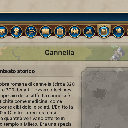
Cannella
ntesto storico
ibbra romana di cannella (circa 320
e 300 denari... ovvero dieci mesi
peraio della città. La cannella è
antichità come medicina, come
rire cibi dolci e salati. L'Egitto la
a.C. e tra i greci era così
e quantità venivano offerte in
o tempio a Mileto. Era una spezia