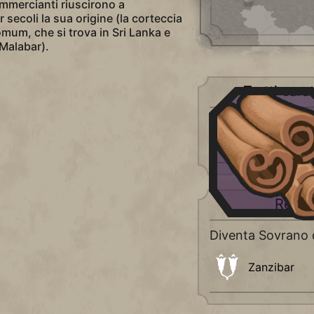
ommercianti riuscirono a
secoli la sua origine (la corteccia
omum, che si trova in Sri Lanka e
 Malabar).
Tratti carat
Di lusso
+6
Attrattiva (1 p
Requis
Diventa Sovrano 
Zanzibar